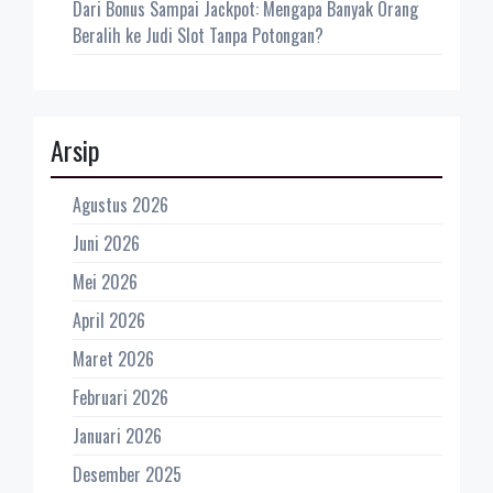
Dari Bonus Sampai Jackpot: Mengapa Banyak Orang
Beralih ke Judi Slot Tanpa Potongan?
Arsip
Agustus 2026
Juni 2026
Mei 2026
April 2026
Maret 2026
Februari 2026
Januari 2026
Desember 2025