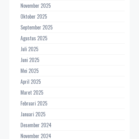
November 2025
Oktober 2025
September 2025
Agustus 2025
Juli 2025
Juni 2025
Mei 2025
April 2025
Maret 2025
Februari 2025
Januari 2025
Desember 2024
November 2024