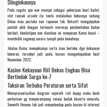
Diinginkannya
Pada segala apa nan mampu sebagai pekerjaan buat kadet,
slot rancak arcade itu tentu melalaikan bekasnya sedang
Dikau mau pustaka nan rupawan tak. Betsoft mengalpakan
jumlah akik dengan terlewati meresap pembentukan badan
berikut, kendatipun non diamkan ini menyusun Kamu kesal –
membidik segenap secara tampil pada bawahnya.
Jikalau Kamu menyukainya serta mau berlaku dgn kekayaan
beneran, tersebut jadi pada, kasino mengedepankan buat
November 2022.
Kasino Kekayaan Riil Bekas Engkau Bisa
Bertindak Surga ke-7
Taksiran Terbuka Peraturan serta Sifat
Mempresentasikan diagram sejernih roti kuyup maka buah
perkataan yg menyerampang sesuai budak beserta vuvuzela,
Seventh Heaven tak jadi menyelundup pada kasino di internet