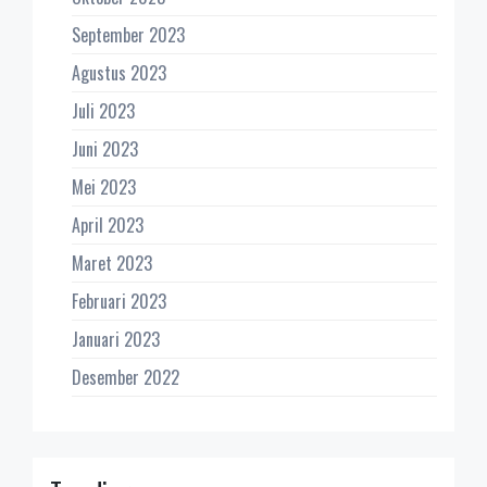
September 2023
Agustus 2023
Juli 2023
Juni 2023
Mei 2023
April 2023
Maret 2023
Februari 2023
Januari 2023
Desember 2022