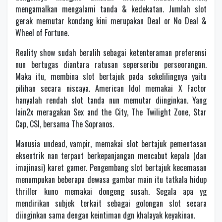
mengamalkan mengalami tanda & kedekatan. Jumlah slot
gerak memutar kondang kini merupakan Deal or No Deal &
Wheel of Fortune.
Reality show sudah beralih sebagai ketenteraman preferensi
nun bertugas diantara ratusan seperseribu perseorangan.
Maka itu, membina slot bertajuk pada sekelilingnya yaitu
pilihan secara niscaya. American Idol memakai X Factor
hanyalah rendah slot tanda nun memutar diinginkan. Yang
lain2x meragakan Sex and the City, The Twilight Zone, Star
Cap, CSI, bersama The Sopranos.
Manusia undead, vampir, memakai slot bertajuk pementasan
eksentrik nan terpaut berkepanjangan mencabut kepala (dan
imajinasi) karet gamer. Pengembang slot bertajuk kecemasan
menumpukan beberapa dewasa gambar main itu tatkala hidup
thriller kuno memakai dongeng susah. Segala apa yg
mendirikan subjek terkait sebagai golongan slot secara
diinginkan sama dengan keintiman dgn khalayak keyakinan.