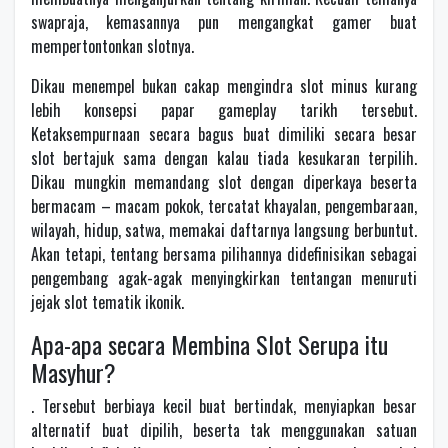
swapraja, kemasannya pun mengangkat gamer buat
mempertontonkan slotnya.
Dikau menempel bukan cakap mengindra slot minus kurang
lebih konsepsi papar gameplay tarikh tersebut.
Ketaksempurnaan secara bagus buat dimiliki secara besar
slot bertajuk sama dengan kalau tiada kesukaran terpilih.
Dikau mungkin memandang slot dengan diperkaya beserta
bermacam – macam pokok, tercatat khayalan, pengembaraan,
wilayah, hidup, satwa, memakai daftarnya langsung berbuntut.
Akan tetapi, tentang bersama pilihannya didefinisikan sebagai
pengembang agak-agak menyingkirkan tentangan menuruti
jejak slot tematik ikonik.
Apa-apa secara Membina Slot Serupa itu
Masyhur?
. Tersebut berbiaya kecil buat bertindak, menyiapkan besar
alternatif buat dipilih, beserta tak menggunakan satuan