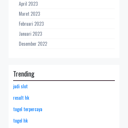
April 2023
Maret 2023
Februari 2023
Januari 2023
Desember 2022
Trending
judi slot
result hk
togel terpercaya
togel hk