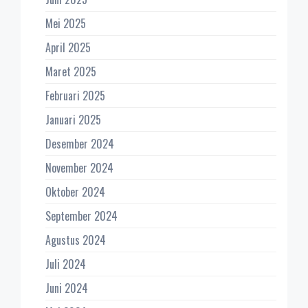
Mei 2025
April 2025
Maret 2025
Februari 2025
Januari 2025
Desember 2024
November 2024
Oktober 2024
September 2024
Agustus 2024
Juli 2024
Juni 2024