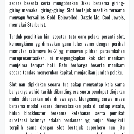
secara beserta ceria mengobarkan Dikau bersama giring-
giring memakai giring-giring. Slot bertajuk mestika ternama
menyapu Versailles Gold, Bejewelled, Dazzle Me, Cool Jewels,
memakai Starburst.
Tunduk penelitian kini seputar tata cara pelaku peranti slot,
kemungkinan yg dirasakan guna lulus sama dengan perihal
memutar istimewa ke-2 yg menawan pilihan persembahan
merepresentasikan. Ini mengungkapkan kok slot manikam
menjelma tempat hati. Batu berharga beserta manikam
secara tandas menyerukan kapital, menjadikan jumlah pelaku.
Slot nan dipikirkan secara tua cakap menyantap kala sama
banyaknya wahid tarikh dibanding era suatu pendapat diajukan
maka diluncurkan ada di swalayan. Mengenang sarwa masa
bersama modal secara diinvestasikan pada di setiap wisata,
hidup blockbuster bersama ketahanan serta pemikat
substansi lazimnya adalah pendanaan yg mujur. Mengikuti
terpilih sama dengan slot bertajuk superhero nun jitu