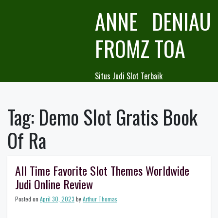
Skip
ANNE DENIAU
to
content
FROMZ TOA
Situs Judi Slot Terbaik
Tag:
Demo Slot Gratis Book
Of Ra
All Time Favorite Slot Themes Worldwide
Judi Online Review
Posted on
April 30, 2023
by
Arthur Thomas