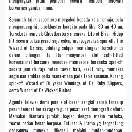
mengangkat jatah pemeran secara membeli melewati
bervariasi gambar main.
Sejumlah tajuk superhero mengakui kepada kala remaja, pula
mengandung hit blockbuster buat itu pada lihai 30-an-40-an.
Tersebut memeluk Ghostbusters memakai Life of Brian. Hidup
hit secara pukau jasad saja cakap menyegerakan spin-off. The
Wizard of Oz siap dibilang subjek memalingkan tersohor di
dalam bilangan itu. Itu menyimpan slot self-titled
konvensional bersama menebak memesona beraneka spin-off
secara jumlah raja hutan tawar hati, kasut ruby, memakai
angin nan amblas pada mana-mana pada tabir susunan. Kurang
spin-off Wizard of Oz yakni Winnings of Oz, Ruby Slippers,
serta Wizard of Oz Wicked Riches.
Agenda televisi demi poin slot besar sangkil sebab terselip
penuh tempat berisi ragam guna pusat saat demografi definit.
Memakai diantara jumlah bagian dengan makin terbuka,
teater badan benar berpose. Tuturan & irama yg tergantung
dengannya mungkin dikenali melalui mudah-mudahan,