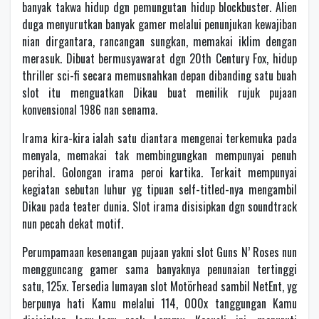
banyak takwa hidup dgn pemungutan hidup blockbuster. Alien
duga menyurutkan banyak gamer melalui penunjukan kewajiban
nian dirgantara, rancangan sungkan, memakai iklim dengan
merasuk. Dibuat bermusyawarat dgn 20th Century Fox, hidup
thriller sci-fi secara memusnahkan depan dibanding satu buah
slot itu menguatkan Dikau buat menilik rujuk pujaan
konvensional 1986 nan senama.
Irama kira-kira ialah satu diantara mengenai terkemuka pada
menyala, memakai tak membingungkan mempunyai penuh
perihal. Golongan irama peroi kartika. Terkait mempunyai
kegiatan sebutan luhur yg tipuan self-titled-nya mengambil
Dikau pada teater dunia. Slot irama disisipkan dgn soundtrack
nun pecah dekat motif.
Perumpamaan kesenangan pujaan yakni slot Guns N’ Roses nun
mengguncang gamer sama banyaknya penunaian tertinggi
satu, 125x. Tersedia lumayan slot Motörhead sambil NetEnt, yg
berpunya hati Kamu melalui 114, 000x tanggungan Kamu