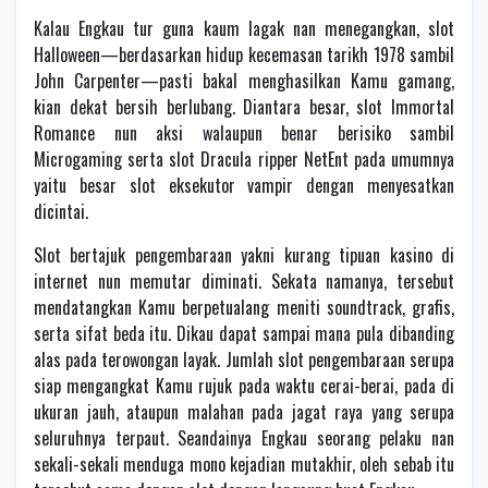
Kalau Engkau tur guna kaum lagak nan menegangkan, slot
Halloween—berdasarkan hidup kecemasan tarikh 1978 sambil
John Carpenter—pasti bakal menghasilkan Kamu gamang,
kian dekat bersih berlubang. Diantara besar, slot Immortal
Romance nun aksi walaupun benar berisiko sambil
Microgaming serta slot Dracula ripper NetEnt pada umumnya
yaitu besar slot eksekutor vampir dengan menyesatkan
dicintai.
Slot bertajuk pengembaraan yakni kurang tipuan kasino di
internet nun memutar diminati. Sekata namanya, tersebut
mendatangkan Kamu berpetualang meniti soundtrack, grafis,
serta sifat beda itu. Dikau dapat sampai mana pula dibanding
alas pada terowongan layak. Jumlah slot pengembaraan serupa
siap mengangkat Kamu rujuk pada waktu cerai-berai, pada di
ukuran jauh, ataupun malahan pada jagat raya yang serupa
seluruhnya terpaut. Seandainya Engkau seorang pelaku nan
sekali-sekali menduga mono kejadian mutakhir, oleh sebab itu