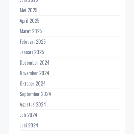
Mei 2025
April 2025
Maret 2025
Februari 2025
Januari 2025
Desember 2024
November 2024
Oktober 2024
September 2024
Agustus 2024
Juli 2024
Juni 2024