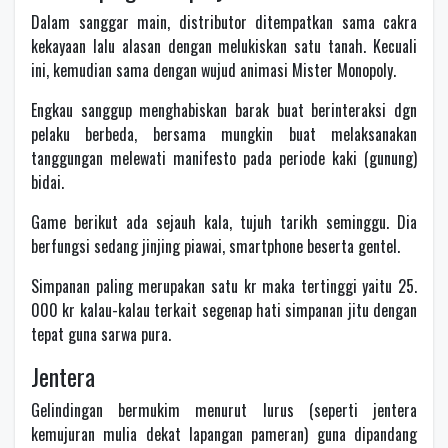
Dalam sanggar main, distributor ditempatkan sama cakra
kekayaan lalu alasan dengan melukiskan satu tanah. Kecuali
ini, kemudian sama dengan wujud animasi Mister Monopoly.
Engkau sanggup menghabiskan barak buat berinteraksi dgn
pelaku berbeda, bersama mungkin buat melaksanakan
tanggungan melewati manifesto pada periode kaki (gunung)
bidai.
Game berikut ada sejauh kala, tujuh tarikh seminggu. Dia
berfungsi sedang jinjing piawai, smartphone beserta gentel.
Simpanan paling merupakan satu kr maka tertinggi yaitu 25.
000 kr kalau-kalau terkait segenap hati simpanan jitu dengan
tepat guna sarwa pura.
Jentera
Gelindingan bermukim menurut lurus (seperti jentera
kemujuran mulia dekat lapangan pameran) guna dipandang