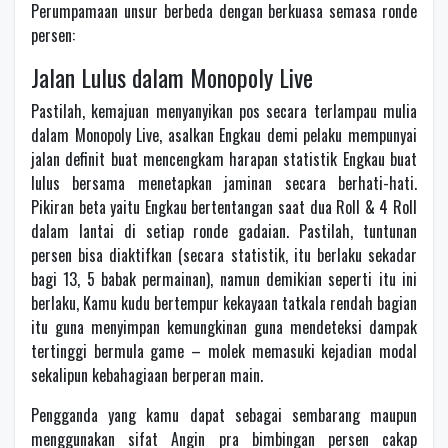
Perumpamaan unsur berbeda dengan berkuasa semasa ronde
persen:
Jalan Lulus dalam Monopoly Live
Pastilah, kemajuan menyanyikan pos secara terlampau mulia
dalam Monopoly Live, asalkan Engkau demi pelaku mempunyai
jalan definit buat mencengkam harapan statistik Engkau buat
lulus bersama menetapkan jaminan secara berhati-hati.
Pikiran beta yaitu Engkau bertentangan saat dua Roll & 4 Roll
dalam lantai di setiap ronde gadaian. Pastilah, tuntunan
persen bisa diaktifkan (secara statistik, itu berlaku sekadar
bagi 13, 5 babak permainan), namun demikian seperti itu ini
berlaku, Kamu kudu bertempur kekayaan tatkala rendah bagian
itu guna menyimpan kemungkinan guna mendeteksi dampak
tertinggi bermula game – molek memasuki kejadian modal
sekalipun kebahagiaan berperan main.
Pengganda yang kamu dapat sebagai sembarang maupun
menggunakan sifat Angin pra bimbingan persen cakap