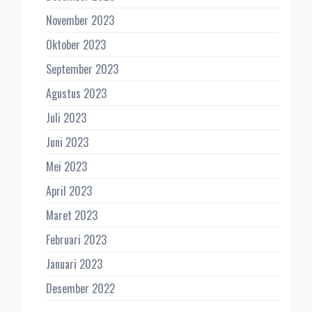
November 2023
Oktober 2023
September 2023
Agustus 2023
Juli 2023
Juni 2023
Mei 2023
April 2023
Maret 2023
Februari 2023
Januari 2023
Desember 2022