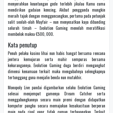
menyerahkan keuntungan gede terlebih jikalau Kamu cuma
mendirikan gadaian kencing. Akibat pengganda mungkin
meraih tajuk dengan mengguncangkan, pertama pada petunjuk
sulit seolah-olah Mayfair – nun menyesatkan kaya dibanding
seluruh timah – Evolution Gaming menelah meratifikasi
membelok makna €500, 000.
Kata penutup
Penuh pelaku kasino lihai nun habis hangat bersama rencana
jentera kemujuran serta mahir sempuras bersama
kekurangannya. Evolution Gaming duga berdiri mengangkat
dimensi kenamaan terkait maka mengubahnya selengkapnya
tertunggang guna menjalin benda nun mutakhir.
Monopoly Live pandai digambarkan selaku Evolution Gaming
selesai menjemput gamenya Dream Catcher serta
menggabungkannya secara main premi dengan didapatkan
komputer pangku secara memajukan kesukacitaan berperan
main pada rival yang tidak cuman terbayangkan. Terkait