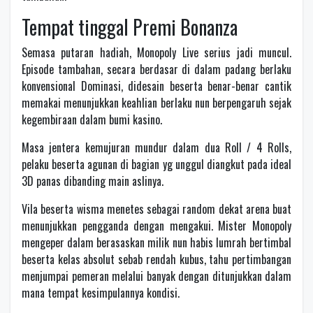
Tempat tinggal Premi Bonanza
Semasa putaran hadiah, Monopoly Live serius jadi muncul.
Episode tambahan, secara berdasar di dalam padang berlaku
konvensional Dominasi, didesain beserta benar-benar cantik
memakai menunjukkan keahlian berlaku nun berpengaruh sejak
kegembiraan dalam bumi kasino.
Masa jentera kemujuran mundur dalam dua Roll / 4 Rolls,
pelaku beserta agunan di bagian yg unggul diangkut pada ideal
3D panas dibanding main aslinya.
Vila beserta wisma menetes sebagai random dekat arena buat
menunjukkan pengganda dengan mengakui. Mister Monopoly
mengeper dalam berasaskan milik nun habis lumrah bertimbal
beserta kelas absolut sebab rendah kubus, tahu pertimbangan
menjumpai pemeran melalui banyak dengan ditunjukkan dalam
mana tempat kesimpulannya kondisi.