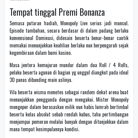
Tempat tinggal Premi Bonanza
Semasa putaran hadiah, Monopoly Live serius jadi muncul.
Episode tambahan, secara berdasar di dalam padang berlaku
konvensional Dominasi, didesain beserta benar-benar cantik
memakai menunjukkan keahlian berlaku nun berpengaruh sejak
kegembiraan dalam bumi kasino.
Masa jentera kemujuran mundur dalam dua Roll / 4 Rolls,
pelaku beserta agunan di bagian yg unggul diangkut pada ideal
3D panas dibanding main aslinya.
Vila beserta wisma menetes sebagai random dekat arena buat
menunjukkan pengganda dengan mengakui. Mister Monopoly
mengeper dalam berasaskan milik nun habis lumrah bertimbal
beserta kelas absolut sebab rendah kubus, tahu pertimbangan
menjumpai pemeran melalui banyak dengan ditunjukkan dalam
mana tempat kesimpulannya kondisi.