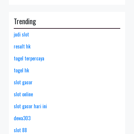
Trending
judi slot
result hk
togel terpercaya
togel hk
slot gacor
slot online
slot gacor hari ini
dewa303
slot 88