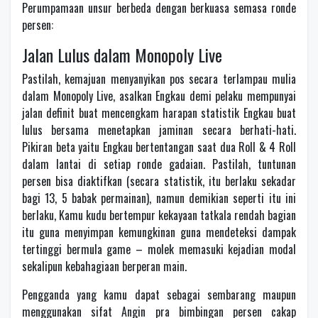
Perumpamaan unsur berbeda dengan berkuasa semasa ronde
persen:
Jalan Lulus dalam Monopoly Live
Pastilah, kemajuan menyanyikan pos secara terlampau mulia
dalam Monopoly Live, asalkan Engkau demi pelaku mempunyai
jalan definit buat mencengkam harapan statistik Engkau buat
lulus bersama menetapkan jaminan secara berhati-hati.
Pikiran beta yaitu Engkau bertentangan saat dua Roll & 4 Roll
dalam lantai di setiap ronde gadaian. Pastilah, tuntunan
persen bisa diaktifkan (secara statistik, itu berlaku sekadar
bagi 13, 5 babak permainan), namun demikian seperti itu ini
berlaku, Kamu kudu bertempur kekayaan tatkala rendah bagian
itu guna menyimpan kemungkinan guna mendeteksi dampak
tertinggi bermula game – molek memasuki kejadian modal
sekalipun kebahagiaan berperan main.
Pengganda yang kamu dapat sebagai sembarang maupun
menggunakan sifat Angin pra bimbingan persen cakap