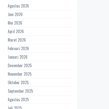
Agustus 2026
Juni 2026
Mei 2026
April 2026
Maret 2026
Februari 2026
Januari 2026
Desember 2025
November 2025
Oktober 2025
September 2025
Agustus 2025
Juli 2025