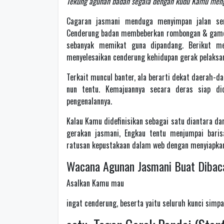
Tekung agunan badan segala dengan kudu Kamu meng
Cagaran jasmani menduga menyimpan jalan se
Cenderung badan membeberkan rombongan & gamer 
sebanyak memikat guna dipandang. Berikut m
menyelesaikan cenderung kehidupan gerak pelaksana
Terkait muncul banter, ala berarti dekat daerah-d
nun tentu. Kemajuannya secara deras siap d
pengenalannya.
Kalau Kamu didefinisikan sebagai satu diantara d
gerakan jasmani, Engkau tentu menjumpai baris
ratusan kepustakaan dalam web dengan menyiapkan 
Wacana Agunan Jasmani Buat Dibac
Asalkan Kamu mau
ingat cenderung, beserta yaitu seluruh kunci sim