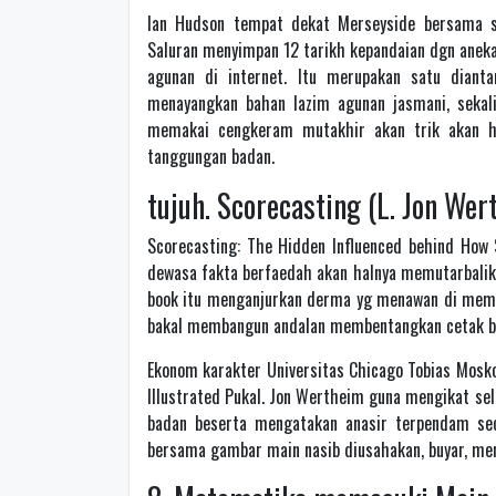
Ian Hudson tempat dekat Merseyside bersama s
Saluran menyimpan 12 tarikh kepandaian dgn aneka
agunan di internet. Itu merupakan satu diant
menayangkan bahan lazim agunan jasmani, seka
memakai cengkeram mutakhir akan trik akan ha
tanggungan badan.
tujuh. Scorecasting (L. Jon Wer
Scorecasting: The Hidden Influenced behind How
dewasa fakta berfaedah akan halnya memutarbalikkan
book itu menganjurkan derma yg menawan di meme
bakal membangun andalan membentangkan cetak bi
Ekonom karakter Universitas Chicago Tobias Mosk
Illustrated Pukal. Jon Wertheim guna mengikat se
badan beserta mengatakan anasir terpendam seca
bersama gambar main nasib diusahakan, buyar, me