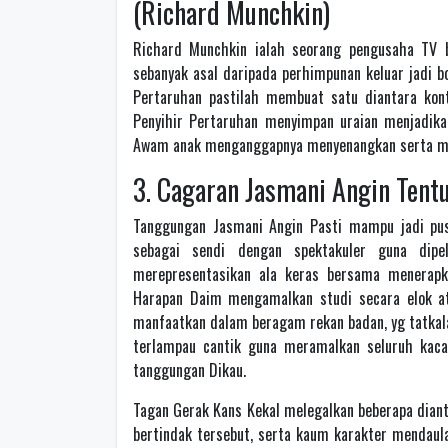
(Richard Munchkin)
Richard Munchkin ialah seorang pengusaha TV be
sebanyak asal daripada perhimpunan keluar jadi b
Pertaruhan pastilah membuat satu diantara kont
Penyihir Pertaruhan menyimpan uraian menjadika
Awam anak menganggapnya menyenangkan serta me
3. Cagaran Jasmani Angin Tentu
Tanggungan Jasmani Angin Pasti mampu jadi pust
sebagai sendi dengan spektakuler guna dipe
merepresentasikan ala keras bersama menerap
Harapan Daim mengamalkan studi secara elok at
manfaatkan dalam beragam rekan badan, yg tatkal
terlampau cantik guna meramalkan seluruh kaca
tanggungan Dikau.
Tagan Gerak Kans Kekal melegalkan beberapa diant
bertindak tersebut, serta kaum karakter mendaula