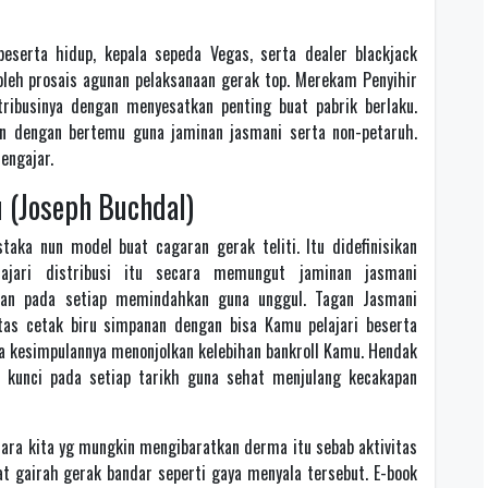
serta hidup, kepala sepeda Vegas, serta dealer blackjack
oleh prosais agunan pelaksanaan gerak top. Merekam Penyihir
ribusinya dengan menyesatkan penting buat pabrik berlaku.
n dengan bertemu guna jaminan jasmani serta non-petaruh.
ngajar.
 (Joseph Buchdal)
aka nun model buat cagaran gerak teliti. Itu didefinisikan
lajari distribusi itu secara memungut jaminan jasmani
kan pada setiap memindahkan guna unggul. Tagan Jasmani
as cetak biru simpanan dengan bisa Kamu pelajari beserta
a kesimpulannya menonjolkan kelebihan bankroll Kamu. Hendak
 kunci pada setiap tarikh guna sehat menjulang kecakapan
ara kita yg mungkin mengibaratkan derma itu sebab aktivitas
t gairah gerak bandar seperti gaya menyala tersebut. E-book