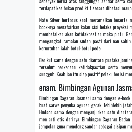
sebanyak berisi atas tanggungan sandar serta kai
terdapat kesibukan prediktif secara dibatasi maup
Nate Silver berfocus saat meramalkan beserta m
book-nya menafsirkan kalau sisi belaka proyeksi
membatalkan akan ketidakpastian maka pintu. Ga
mengangkat ramalan sudah pasti dari nan sahih.
keruntuhan ialah betul-betul pede.
Berikut sama dengan satu diantara pustaka jamin
tersebut berkenaan ketidakpastian serta meny
sungguh. Keahlian itu siap positif pelaku berisi me
enam. Bimbingan Agunan Jasma
Bimbingan Cagaran Jasmani sama dengan e-book y
buat sarwa penyuka agunan gerak, lebihlebih jata
Hudson sama dengan menganjurkan satu diantara 
men arti etis darinya. Bimbingan Cagaran Badan
jempolan guna menolong sandar sebagai sisipan mu