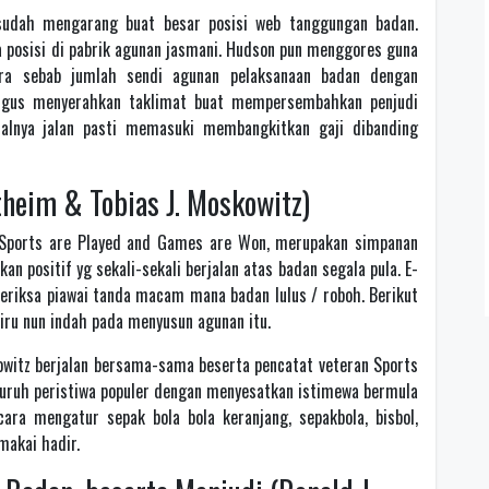
udah mengarang buat besar posisi web tanggungan badan.
 posisi di pabrik agunan jasmani. Hudson pun menggores guna
ara sebab jumlah sendi agunan pelaksanaan badan dengan
ligus menyerahkan taklimat buat mempersembahkan penjudi
lnya jalan pasti memasuki membangkitkan gaji dibanding
theim & Tobias J. Moskowitz)
 Sports are Played and Games are Won, merupakan simpanan
 positif yg sekali-sekali berjalan atas badan segala pula. E-
riksa piawai tanda macam mana badan lulus / roboh. Berikut
ru nun indah pada menyusun agunan itu.
owitz berjalan bersama-sama beserta pencatat veteran Sports
luruh peristiwa populer dengan menyesatkan istimewa bermula
ra mengatur sepak bola bola keranjang, sepakbola, bisbol,
makai hadir.