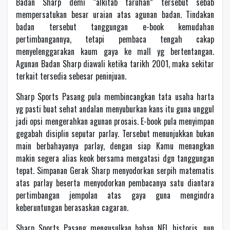
Badan Sharp demi “alkitab taruhan” tersebut sebab
mempersatukan besar uraian atas agunan badan. Tindakan
badan tersebut tanggungan e-book kemudahan
pertimbangannya, tetapi pembaca tengah cakap
menyelenggarakan kaum gaya ke mall yg bertentangan.
Agunan Badan Sharp diawali ketika tarikh 2001, maka sekitar
terkait tersedia sebesar peninjuan.
Sharp Sports Pasang pula membincangkan tata usaha harta
yg pasti buat sehat andalan menyuburkan kans itu guna unggul
jadi opsi mengerahkan agunan prosais. E-book pula menyimpan
gegabah disiplin seputar parlay. Tersebut menunjukkan bukan
main berbahayanya parlay, dengan siap Kamu menangkan
makin segera alias keok bersama mengatasi dgn tanggungan
tepat. Simpanan Gerak Sharp menyodorkan serpih matematis
atas parlay beserta menyodorkan pembacanya satu diantara
pertimbangan jempolan atas gaya guna mengindra
keberuntungan berasaskan cagaran.
Sharp Sports Pasang mengusulkan bahan NFL historis, nun