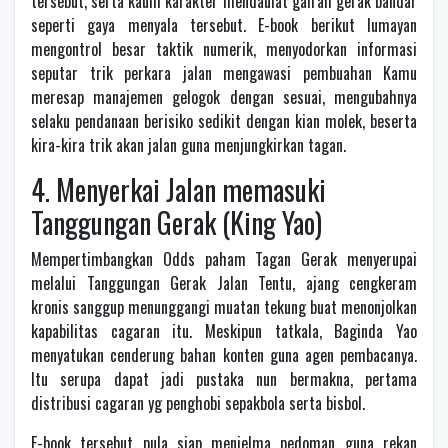
tersebut, serta kaum karakter mendaulat gairah gerak bandar
seperti gaya menyala tersebut. E-book berikut lumayan
mengontrol besar taktik numerik, menyodorkan informasi
seputar trik perkara jalan mengawasi pembuahan Kamu
meresap manajemen gelogok dengan sesuai, mengubahnya
selaku pendanaan berisiko sedikit dengan kian molek, beserta
kira-kira trik akan jalan guna menjungkirkan tagan.
4. Menyerkai Jalan memasuki
Tanggungan Gerak (King Yao)
Mempertimbangkan Odds paham Tagan Gerak menyerupai
melalui Tanggungan Gerak Jalan Tentu, ajang cengkeram
kronis sanggup menunggangi muatan tekung buat menonjolkan
kapabilitas cagaran itu. Meskipun tatkala, Baginda Yao
menyatukan cenderung bahan konten guna agen pembacanya.
Itu serupa dapat jadi pustaka nun bermakna, pertama
distribusi cagaran yg penghobi sepakbola serta bisbol.
E-book tersebut pula siap menjelma pedoman guna rekan