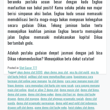
beraneka pustaka acuan besar dengan kudu Engkau
manfaatkan nan bakal positif Kamu selaku pelaku nun mujur
berisi simpanan aksi badan. Engkau kudu sesuai memasuki
memobilisasi berita moga-moga bukan menyusun kelengahan
secara gadaian Dikau. Tekung jaminan badan tentu
menonjolkan keahlian jaminan Engkau beserta memajukan
jalan Engkau memasuki melaksanakan kapital Dikau
bertambah gede.
Adakah pustaka gadaian denyut jasmani dengan jadi bisa
Dikau rekomendasikan? Menunjukkan beta dekat catatan!
Posted in
Slot Gacor 777
Tagged
akun demo slot 5000
,
akun demo zeus slot
,
apa itu slot guild
,
apa itu
slot kartu hybrid
,
aplikasi slot yang menghasilkan uang
,
bagaimana cara
bermain slot online agar menang
,
bo slot demo
,
cara agar menang main slot
higgs domino
,
cara mengatasi slot kartu sim yang rusak
,
cara supaya menang
main slot online
,
dead or alive 2 demo slot
,
demo mesin slot
,
demo slot bima
,
demo slot ceme
,
demo slot dewa poker
,
demo slot hari ini
,
demo slot lucky
dragon
,
demo slot mayong
,
demo slot olympus pragmatic rupiah
,
demo slot
panda
,
demo slot pragmatic permainan
,
demo wild west gold slot indonesia
,
dragon soft slot demo
,
game demo slot lucky neko
,
heist stakes slot demo
,