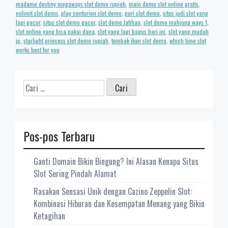
madame destiny megaways slot demo rupiah
,
main demo slot online gratis
,
nolimit slot demo
,
play centurion slot demo
,
puri slot demo
,
situs judi slot yang
lagi gacor
,
situs slot demo gacor
,
slot demo latihan
,
slot demo mahjong ways 1
,
slot online yang bisa pakai dana
,
slot yang lagi bagus hari ini
,
slot yang mudah
jp
,
starlight princess slot demo rupiah
,
tembak ikan slot demo
,
which time slot
works best for you
Cari
untuk:
Pos-pos Terbaru
Ganti Domain Bikin Bingung? Ini Alasan Kenapa Situs
Slot Sering Pindah Alamat
Rasakan Sensasi Unik dengan Cazino Zeppelin Slot:
Kombinasi Hiburan dan Kesempatan Menang yang Bikin
Ketagihan