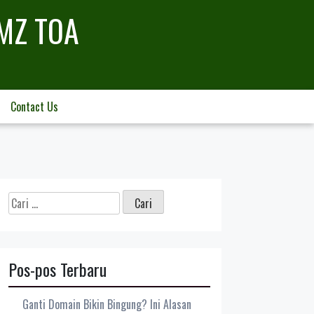
MZ TOA
Contact Us
Cari
untuk:
Pos-pos Terbaru
Ganti Domain Bikin Bingung? Ini Alasan