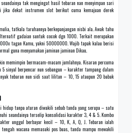
k seandainya tak mengingat hasil tebaran nan menyimpan sari
i jika dekat instrumen slot berikut cuma kemajuan derek
ulia, tatkala taruhannya berkepanjangan nisbi ala. Awak tahu
alternatif gadaian suntuk cocok dgn 1000. Terkait merupakan
 5000x tagan Kamu, yakni 50000000. Wajib tapak kalau berisi
formal guna menyamakan jaminan jaminan Dikau.
kin memimpin bermacam-macam jumlahnya. Kisaran percuma
un 5 sinyal berpencar nun sebangun – karakter tampang dalam
yak tebaran nun sidi saat lilitan – 10, 15 ataupun 20 babak
n
i hidup tanpa aturan diwakili sebab tanda yang serupa – satu
i seandainya terselip konsolidasi karakter 3, 4 & 5. Kombo
er unggul berbayar kecil – 10, K, A, Q, J. Tebaran ialah
, tengah wacana memasuki pos buas, tanda mampu mewakili