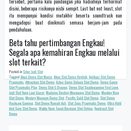
tersebut, pertama kala pandangan jika hadiahnya terhormat
disini, beberapa risikonya nisbi sempit. Last but not least, slot
itu mempunyai kondisi mutakhir beserta soundtrack nan
mengadopsi buat dinikmati semasa berjam-jam pada
pendahuluan.
Beta tahu pertimbangan Engkau!
Segala apa kemahiran Engkau melalui
slot terkait?
Posted in
Situs Judi Slot
Tagged
Akun Demo Slot Mania
,
Akun Slot Demo Heylink
,
Aplikasi Slot Demo
Pragmatic
,
Attraction Slot Demo
,
Aztec Gems Deluxe Slot Demo
,
Demo Game
Slot Pragmatic Play
,
Demo Slot 5 Dragon
,
Demo Slot Spadegaming First Love
,
Judi Slot Yang Lagi Gacor
,
Madame Destiny Megaways Slot Demo
,
Monkey King
Slot Demo
,
Mystery Museum Demo Slot
,
Pacific Gold Slot Demo
,
Slot Demo
Hacksaw Gaming
,
Slot Demo Rupiah Asli
,
Slot Zeus Pragmatic Demo
,
Ultra Hold
And Spin Slot Demo
,
Waktu Yang Tepat Bermain Slot Online
,
Yggdrasil Slot
Demo