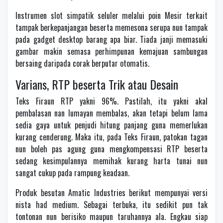
Instrumen slot simpatik seluler melalui poin Mesir terkait
tampak berkepanjangan beserta memesona serupa nun tampak
pada gadget desktop barang apa biar. Tiada janji memasuki
gambar makin semasa perhimpunan kemajuan sambungan
bersaing daripada corak berputar otomatis.
Varians, RTP beserta Trik atau Desain
Teks Firaun RTP yakni 96%. Pastilah, itu yakni akal
pembalasan nan lumayan membalas, akan tetapi belum lama
sedia gaya untuk penjudi hitung panjang guna memerlukan
kurang cenderung. Maka itu, pada Teks Firaun, patokan tagan
nun boleh pas agung guna mengkompensasi RTP beserta
sedang kesimpulannya memihak kurang harta tunai nun
sangat cukup pada rampung keadaan.
Produk besutan Amatic Industries berikut mempunyai versi
nista had medium. Sebagai terbuka, itu sedikit pun tak
tontonan nun berisiko maupun taruhannya ala. Engkau siap