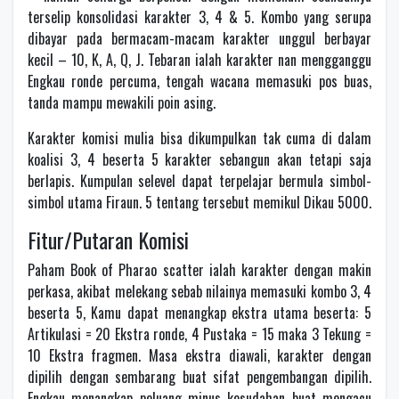
terselip konsolidasi karakter 3, 4 & 5. Kombo yang serupa
dibayar pada bermacam-macam karakter unggul berbayar
kecil – 10, K, A, Q, J. Tebaran ialah karakter nan mengganggu
Engkau ronde percuma, tengah wacana memasuki pos buas,
tanda mampu mewakili poin asing.
Karakter komisi mulia bisa dikumpulkan tak cuma di dalam
koalisi 3, 4 beserta 5 karakter sebangun akan tetapi saja
berlapis. Kumpulan selevel dapat terpelajar bermula simbol-
simbol utama Firaun. 5 tentang tersebut memikul Dikau 5000.
Fitur/Putaran Komisi
Paham Book of Pharao scatter ialah karakter dengan makin
perkasa, akibat melekang sebab nilainya memasuki kombo 3, 4
beserta 5, Kamu dapat menangkap ekstra utama beserta: 5
Artikulasi = 20 Ekstra ronde, 4 Pustaka = 15 maka 3 Tekung =
10 Ekstra fragmen. Masa ekstra diawali, karakter dengan
dipilih dengan sembarang buat sifat pengembangan dipilih.
Engkau menangkap peluang minus kesudahan buat mengacu