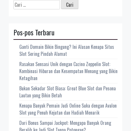
Cari
untuk:
Pos-pos Terbaru
Ganti Domain Bikin Bingung? Ini Alasan Kenapa Situs
Slot Sering Pindah Alamat
Rasakan Sensasi Unik dengan Cazino Zeppelin Slot:
Kombinasi Hiburan dan Kesempatan Menang yang Bikin
Ketagihan
Bukan Sekadar Slot Biasa: Great Blue Slot dan Pesona
Lautan yang Bikin Betah
Kenapa Banyak Pemain Judi Online Suka dengan Avalon
Slot yang Penuh Kejutan dan Hadiah Menarik
Dari Bonus Sampai Jackpot: Mengapa Banyak Orang
Beralih ke Judi Slot Tanpa Potongan?