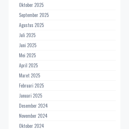
Oktober 2025
September 2025
Agustus 2025
Juli 2025
Juni 2025
Mei 2025
April 2025
Maret 2025
Februari 2025
Januari 2025
Desember 2024
November 2024
Oktober 2024