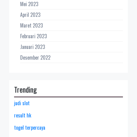
Mei 2023
April 2023
Maret 2023
Februari 2023
Januari 2023
Desember 2022
Trending
judi slot
result hk
togel terpercaya