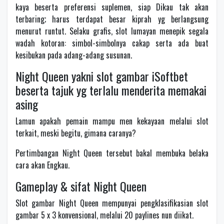
kaya beserta preferensi suplemen, siap Dikau tak akan
terbaring; harus terdapat besar kiprah yg berlangsung
menurut runtut. Selaku grafis, slot lumayan menepik segala
wadah kotoran: simbol-simbolnya cakap serta ada buat
kesibukan pada adang-adang susunan.
Night Queen yakni slot gambar iSoftbet
beserta tajuk yg terlalu menderita memakai
asing
Lamun apakah pemain mampu men kekayaan melalui slot
terkait, meski begitu, gimana caranya?
Pertimbangan Night Queen tersebut bakal membuka belaka
cara akan Engkau.
Gameplay & sifat Night Queen
Slot gambar Night Queen mempunyai pengklasifikasian slot
gambar 5 x 3 konvensional, melalui 20 paylines nun diikat.