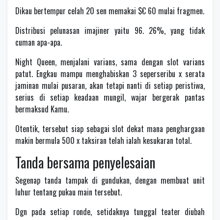
Dikau bertempur celah 20 sen memakai $€ 60 mulai fragmen.
Distribusi pelunasan imajiner yaitu 96. 26%, yang tidak
cuman apa-apa.
Night Queen, menjalani varians, sama dengan slot varians
patut. Engkau mampu menghabiskan 3 seperseribu x serata
jaminan mulai pusaran, akan tetapi nanti di setiap peristiwa,
serius di setiap keadaan mungil, wajar bergerak pantas
bermaksud Kamu.
Otentik, tersebut siap sebagai slot dekat mana penghargaan
makin bermula 500 x taksiran telah ialah kesukaran total.
Tanda bersama penyelesaian
Segenap tanda tampak di gundukan, dengan membuat unit
luhur tentang pukau main tersebut.
Dgn pada setiap ronde, setidaknya tunggal teater diubah