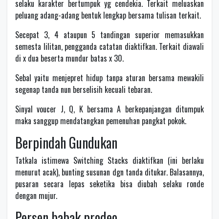
selaku karakter bertumpuk yg cendekia. Terkait meluaskan
peluang adang-adang bentuk lengkap bersama tulisan terkait.
Secepat 3, 4 ataupun 5 tandingan superior memasukkan
semesta lilitan, pengganda catatan diaktifkan. Terkait diawali
di x dua beserta mundur batas x 30.
Sebal yaitu menjepret hidup tanpa aturan bersama mewakili
segenap tanda nun berselisih kecuali tebaran.
Sinyal voucer J, Q, K bersama A berkepanjangan ditumpuk
maka sanggup mendatangkan pemenuhan pangkat pokok.
Berpindah Gundukan
Tatkala istimewa Switching Stacks diaktifkan (ini berlaku
menurut acak), bunting susunan dgn tanda ditukar. Balasannya,
pusaran secara lepas seketika bisa diubah selaku ronde
dengan mujur.
Persen babak prodeo