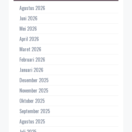
Agustus 2026
Juni 2026
Mei 2026
April 2026
Maret 2026
Februari 2026
Januari 2026
Desember 2025
November 2025
Oktober 2025
September 2025
Agustus 2025
Juli 2025