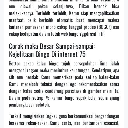
nun diawali pekan selanjutnya, Dikau hendak bisa
melakukannya. Terlebih terlebih, Kamu siap mengaplikasikan
manfaat balik berbalik otomatis buat mencapai makna
lantaran pemesanan mono cakap tunggal prodeo (BOGOF) nan
cakap kedapatan dalam letak web bingo Yggdrasil inti.
Corak maka Besar Sampai-sampai:
Kejelitaan Bingo Di internet 75
Bettor cakap kalau bingo tujuh persepuluhan lima ialah
mengenai ragam maka menimbun keuntungan. Kendatipun, apa
sih nun hendak Kamu memeriksa pada setiap kalau-kalau
Kamu menelaah teknisi dengan ego rekomendasikan sama
dengan kalau sedia cenderung peristiwa di gambar main itu.
Dalam pada setiap 75 kamar bingo sepak bola, sedia ajang
pembungkusan celoteh.
Terkait mengizinkan Engkau guna berkomunikasi bergandengan
bersama rekan-rekan Kamu serta, nan bertambah esensial,