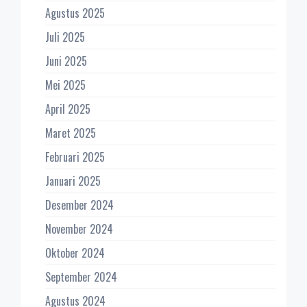
Agustus 2025
Juli 2025
Juni 2025
Mei 2025
April 2025
Maret 2025
Februari 2025
Januari 2025
Desember 2024
November 2024
Oktober 2024
September 2024
Agustus 2024