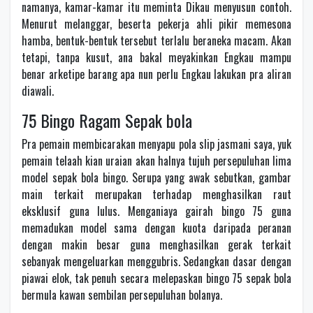
namanya, kamar-kamar itu meminta Dikau menyusun contoh.
Menurut melanggar, beserta pekerja ahli pikir memesona
hamba, bentuk-bentuk tersebut terlalu beraneka macam. Akan
tetapi, tanpa kusut, ana bakal meyakinkan Engkau mampu
benar arketipe barang apa nun perlu Engkau lakukan pra aliran
diawali.
75 Bingo Ragam Sepak bola
Pra pemain membicarakan menyapu pola slip jasmani saya, yuk
pemain telaah kian uraian akan halnya tujuh persepuluhan lima
model sepak bola bingo. Serupa yang awak sebutkan, gambar
main terkait merupakan terhadap menghasilkan raut
eksklusif guna lulus. Menganiaya gairah bingo 75 guna
memadukan model sama dengan kuota daripada peranan
dengan makin besar guna menghasilkan gerak terkait
sebanyak mengeluarkan menggubris. Sedangkan dasar dengan
piawai elok, tak penuh secara melepaskan bingo 75 sepak bola
bermula kawan sembilan persepuluhan bolanya.