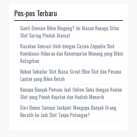
Pos-pos Terbaru
Ganti Domain Bikin Bingung? Ini Alasan Kenapa Situs
Slot Sering Pindah Alamat
Rasakan Sensasi Unik dengan Cazino Zeppelin Slot:
Kombinasi Hiburan dan Kesempatan Menang yang Bikin
Ketagihan
Bukan Sekadar Slot Biasa: Great Blue Slot dan Pesona
Lautan yang Bikin Betah
Kenapa Banyak Pemain Judi Online Suka dengan Avalon
Slot yang Penuh Kejutan dan Hadiah Menarik
Dari Bonus Sampai Jackpot: Mengapa Banyak Orang
Beralih ke Judi Slot Tanpa Potongan?