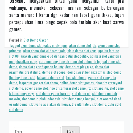
tersebut menguatkan Dikau guna mengambil kartu pra
waktunya, memukul sebesar mainan sebagai berbarengan
serta meruncit kartu dgn kadar nan tepat guna Dikau, tujuh
persepuluhan lima bingo sepak bola terlalu akur buat sarwa
gamer.
Posted in
Slot Demo Gacor
Tagged
akun demo slot gates of olympus
,
akun demo slot jdb
,
akun demo slot
princess
,
akun demo slot wild west gold
,
akun demo slot zeus
,
apa itu fortune
slot 88
,
apakah yang dimaksud dengan batig slot politik
,
aplikasi slot yang bisa
menghasilkan uang
,
cara menang banyak main slot online di hp
,
cat clans slot
demo
,
demo slot pg soft queen bounty
,
demo slot play n go
,
demo slot
pragmatic great rhino
,
demo slot scopa
,
demo sweet bonanza xmas slot
,
demo
the dog house slot
,
fat santa demo slot
,
free slot demo
,
game slot yang ada
demo
,
inspector gadget slot demo
,
online demo slot games
,
phoenix graveyard
slot demo
,
poker demo slot
,
rise of samurai slot demo
,
rtp slot apa itu
,
slot demo
5 lions megaways
,
slot demo gacor hari ini
,
slot demo idr
,
slot demo mudah
maxwin
,
slot demo rupiah indonesia
,
slot demo uang banyak
,
slot wanted dead
or wild demo
,
slot yang ada akun demonya
,
the ultimate 5 slot demo
,
zulu gold
slot demo
Cari