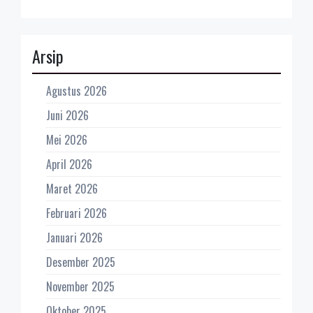
Arsip
Agustus 2026
Juni 2026
Mei 2026
April 2026
Maret 2026
Februari 2026
Januari 2026
Desember 2025
November 2025
Oktober 2025