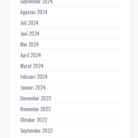
September 2024
Agustus 2024
Juli 2024
Juni 2024
Mei 2024
April 2024
Maret 2024
Februari 2024
Januari 2024
Desember 2023
November 2023
Oktober 2023
September 2023