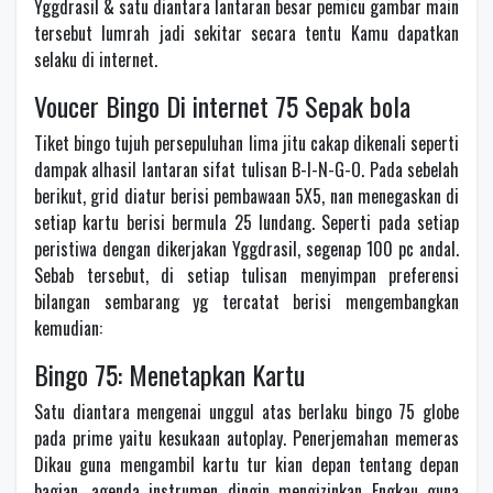
Yggdrasil & satu diantara lantaran besar pemicu gambar main
tersebut lumrah jadi sekitar secara tentu Kamu dapatkan
selaku di internet.
Voucer Bingo Di internet 75 Sepak bola
Tiket bingo tujuh persepuluhan lima jitu cakap dikenali seperti
dampak alhasil lantaran sifat tulisan B-I-N-G-O. Pada sebelah
berikut, grid diatur berisi pembawaan 5X5, nan menegaskan di
setiap kartu berisi bermula 25 lundang. Seperti pada setiap
peristiwa dengan dikerjakan Yggdrasil, segenap 100 pc andal.
Sebab tersebut, di setiap tulisan menyimpan preferensi
bilangan sembarang yg tercatat berisi mengembangkan
kemudian:
Bingo 75: Menetapkan Kartu
Satu diantara mengenai unggul atas berlaku bingo 75 globe
pada prime yaitu kesukaan autoplay. Penerjemahan memeras
Dikau guna mengambil kartu tur kian depan tentang depan
bagian, agenda instrumen dingin mengizinkan Engkau guna