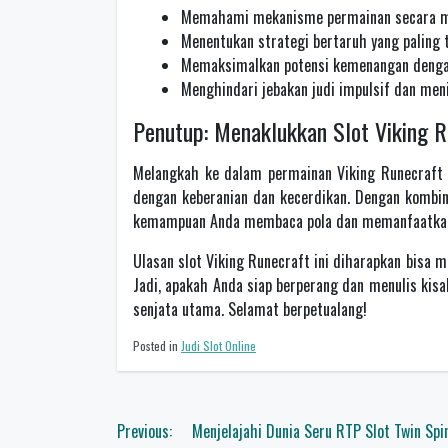
Memahami mekanisme permainan secara m
Menentukan strategi bertaruh yang paling 
Memaksimalkan potensi kemenangan dengan 
Menghindari jebakan judi impulsif dan me
Penutup: Menaklukkan Slot Viking R
Melangkah ke dalam permainan Viking Runecraft b
dengan keberanian dan kecerdikan. Dengan kombin
kemampuan Anda membaca pola dan memanfaatkan
Ulasan slot Viking Runecraft ini diharapkan bisa 
Jadi, apakah Anda siap berperang dan menulis kisa
senjata utama. Selamat berpetualang!
Posted in
Judi Slot Online
Navigasi
Previous:
Menjelajahi Dunia Seru RTP Slot Twin Sp