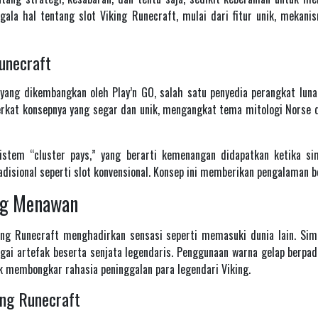
gala hal tentang slot Viking Runecraft, mulai dari fitur unik, meka
unecraft
yang dikembangkan oleh Play’n GO, salah satu penyedia perangkat lunak 
berkat konsepnya yang segar dan unik, mengangkat tema mitologi Norse
istem “cluster pays,” yang berarti kemenangan didapatkan ketika 
disional seperti slot konvensional. Konsep ini memberikan pengalaman b
ang Menawan
king Runecraft menghadirkan sensasi seperti memasuki dunia lain. Simb
rbagai artefak beserta senjata legendaris. Penggunaan warna gelap berp
 membongkar rahasia peninggalan para legendari Viking.
ing Runecraft