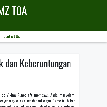
MZ TOA
Contact Us
ik dan Keberuntungan
slot Viking Runecraft membawa Anda menyelami
enyenangkan dan penuh tantangan. Game ini bukan
ngeksplorasi setiap runa sakral yang tersembunyi.