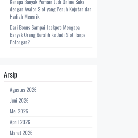
Kenapa Banyak Pemain Judi Online Suka
dengan Avalon Slot yang Penuh Kejutan dan
Hadiah Menarik
Dari Bonus Sampai Jackpot: Mengapa
Banyak Orang Beralih ke Judi Slot Tanpa
Potongan?
Arsip
Agustus 2026
Juni 2026
Mei 2026
April 2026
Maret 2026