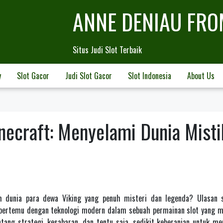
ANNE DENIAU FRO
Situs Judi Slot Terbaik
y
Slot Gacor
Judi Slot Gacor
Slot Indonesia
About Us
unecraft: Menyelami Dunia Mist
dunia para dewa Viking yang penuh misteri dan legenda? Ulasan 
bertemu dengan teknologi modern dalam sebuah permainan slot yang m
tang strategi, kesabaran, dan tentu saja, sedikit keberanian untuk me