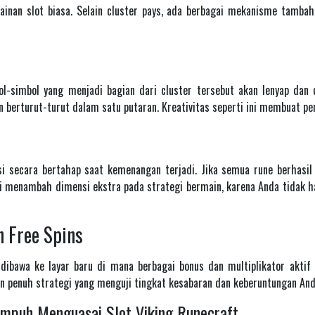
rmainan slot biasa. Selain cluster pays, ada berbagai mekanisme tamb
-simbol yang menjadi bagian dari cluster tersebut akan lenyap dan d
erturut-turut dalam satu putaran. Kreativitas seperti ini membuat pe
isi secara bertahap saat kemenangan terjadi. Jika semua rune berhasil
i menambah dimensi ekstra pada strategi bermain, karena Anda tidak h
n Free Spins
 dibawa ke layar baru di mana berbagai bonus dan multiplikator akti
an penuh strategi yang menguji tingkat kesabaran dan keberuntungan And
mpuh Menguasai Slot Viking Runecraft