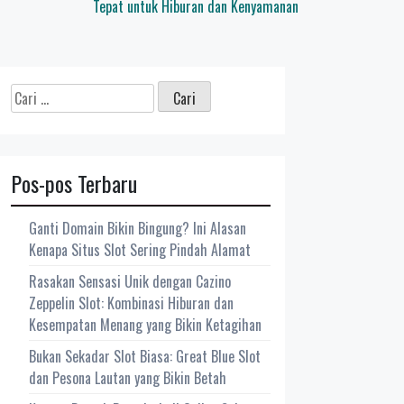
Tepat untuk Hiburan dan Kenyamanan
Cari
untuk:
Pos-pos Terbaru
Ganti Domain Bikin Bingung? Ini Alasan
Kenapa Situs Slot Sering Pindah Alamat
Rasakan Sensasi Unik dengan Cazino
Zeppelin Slot: Kombinasi Hiburan dan
Kesempatan Menang yang Bikin Ketagihan
Bukan Sekadar Slot Biasa: Great Blue Slot
dan Pesona Lautan yang Bikin Betah