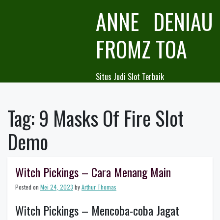
Skip
ANNE DENIAU
to
content
FROMZ TOA
Situs Judi Slot Terbaik
Tag:
9 Masks Of Fire Slot
Demo
Witch Pickings – Cara Menang Main
Posted on
Mei 24, 2023
by
Arthur Thomas
Witch Pickings – Mencoba-coba Jagat