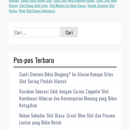
Rupiah
,
Safari Heat Demo Slot
,
Situs Slot Yang Banyak Bonus
,
Situs Slot Yang
Resmi
,
Slot Demo Anti Lelet
,
Slot Malam Ini Yang Gacor
,
Spade Gaming Slot
Demo
,
Wwg Slot Demo Indonesia
Cari
untuk:
Pos-pos Terbaru
Ganti Domain Bikin Bingung? Ini Alasan Kenapa Situs
Slot Sering Pindah Alamat
Rasakan Sensasi Unik dengan Cazino Zeppelin Slot:
Kombinasi Hiburan dan Kesempatan Menang yang Bikin
Ketagihan
Bukan Sekadar Slot Biasa: Great Blue Slot dan Pesona
Lautan yang Bikin Betah