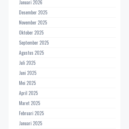
Januari 2026
Desember 2025
November 2025
Oktober 2025
September 2025
Agustus 2025
Juli 2025
Juni 2025
Mei 2025
April 2025
Maret 2025
Februari 2025
Januari 2025