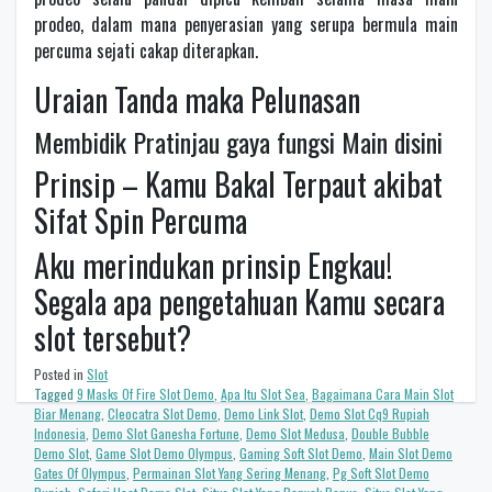
prodeo, dalam mana penyerasian yang serupa bermula main
percuma sejati cakap diterapkan.
Uraian Tanda maka Pelunasan
Membidik Pratinjau gaya fungsi Main disini
Prinsip – Kamu Bakal Terpaut akibat
Sifat Spin Percuma
Aku merindukan prinsip Engkau!
Segala apa pengetahuan Kamu secara
slot tersebut?
Posted in
Slot
Tagged
9 Masks Of Fire Slot Demo
,
Apa Itu Slot Sea
,
Bagaimana Cara Main Slot
Biar Menang
,
Cleocatra Slot Demo
,
Demo Link Slot
,
Demo Slot Cq9 Rupiah
Indonesia
,
Demo Slot Ganesha Fortune
,
Demo Slot Medusa
,
Double Bubble
Demo Slot
,
Game Slot Demo Olympus
,
Gaming Soft Slot Demo
,
Main Slot Demo
Gates Of Olympus
,
Permainan Slot Yang Sering Menang
,
Pg Soft Slot Demo