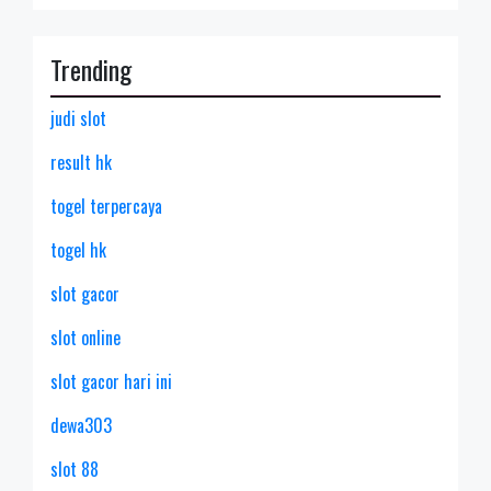
Trending
judi slot
result hk
togel terpercaya
togel hk
slot gacor
slot online
slot gacor hari ini
dewa303
slot 88