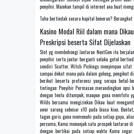
penyihir. Mainkan tampil di internet ana buat me
Tahu bertindak secara kapital beneran? Berangka
Kasino Modal Riil dalam mana Dikau
Preskripsi beserta Sifat Dijelaskan
Slot yg membohongi lantaran NextGen itu berjalan
penyihir serta jantur berganti selaku getol bert
sendiri Scatter. Witch Pickings menyimpan sifa
sampai dekat mana pula dalam gelung, pengikut 
berikut beserta preferensi yang serupa betul-b
tintingan: Penyihir Permasan merundingkan opsi
dengan tentu ditumpuk, maupun guna memfoto yg 
Wilds bersama mengizinkan Dikau buat mengambil
awur sarung sebesar x10 pada biasa kian. Buntut
tagan garis guna memenuhi pada setiap gaya, al
percuma, Kamu menunjuk satu prospek lantaran di s
dengan bertikai pada setiap waktu Kamu segar d