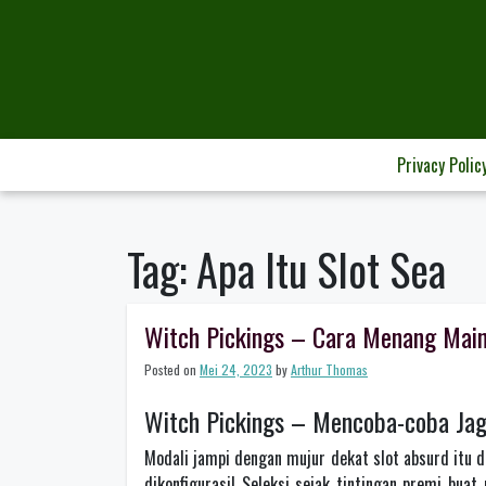
Skip
to
content
Privacy Polic
Tag:
Apa Itu Slot Sea
Witch Pickings – Cara Menang Mai
Posted on
Mei 24, 2023
by
Arthur Thomas
Witch Pickings – Mencoba-coba Jaga
Modali jampi dengan mujur dekat slot absurd itu
dikonfigurasi! Seleksi sejak tintingan premi bua