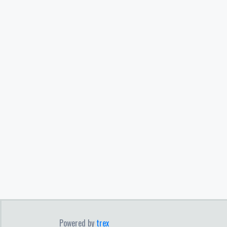
Powered by
trex