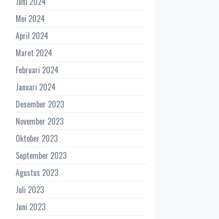
Juni 2024
Mei 2024
April 2024
Maret 2024
Februari 2024
Januari 2024
Desember 2023
November 2023
Oktober 2023
September 2023
Agustus 2023
Juli 2023
Juni 2023