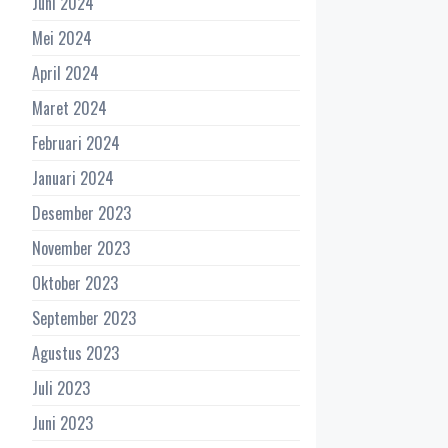
Juni 2024
Mei 2024
April 2024
Maret 2024
Februari 2024
Januari 2024
Desember 2023
November 2023
Oktober 2023
September 2023
Agustus 2023
Juli 2023
Juni 2023