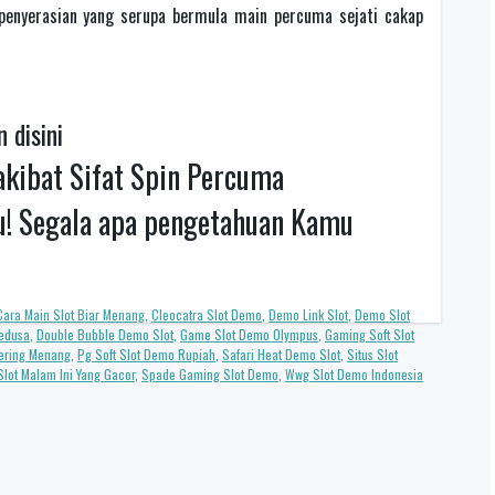
enyerasian yang serupa bermula main percuma sejati cakap
 disini
akibat Sifat Spin Percuma
u! Segala apa pengetahuan Kamu
ara Main Slot Biar Menang
,
Cleocatra Slot Demo
,
Demo Link Slot
,
Demo Slot
edusa
,
Double Bubble Demo Slot
,
Game Slot Demo Olympus
,
Gaming Soft Slot
ering Menang
,
Pg Soft Slot Demo Rupiah
,
Safari Heat Demo Slot
,
Situs Slot
Slot Malam Ini Yang Gacor
,
Spade Gaming Slot Demo
,
Wwg Slot Demo Indonesia