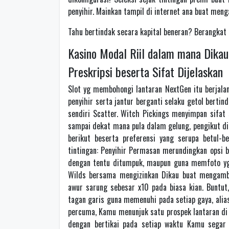
penyihir. Mainkan tampil di internet ana buat me
Tahu bertindak secara kapital beneran? Berangka
Kasino Modal Riil dalam mana Dikau
Preskripsi beserta Sifat Dijelaskan
Slot yg membohongi lantaran NextGen itu berjalan
penyihir serta jantur berganti selaku getol bert
sendiri Scatter. Witch Pickings menyimpan sifa
sampai dekat mana pula dalam gelung, pengikut 
berikut beserta preferensi yang serupa betul-b
tintingan: Penyihir Permasan merundingkan opsi
dengan tentu ditumpuk, maupun guna memfoto yg 
Wilds bersama mengizinkan Dikau buat mengambil
awur sarung sebesar x10 pada biasa kian. Buntut
tagan garis guna memenuhi pada setiap gaya, al
percuma, Kamu menunjuk satu prospek lantaran di s
dengan bertikai pada setiap waktu Kamu segar d