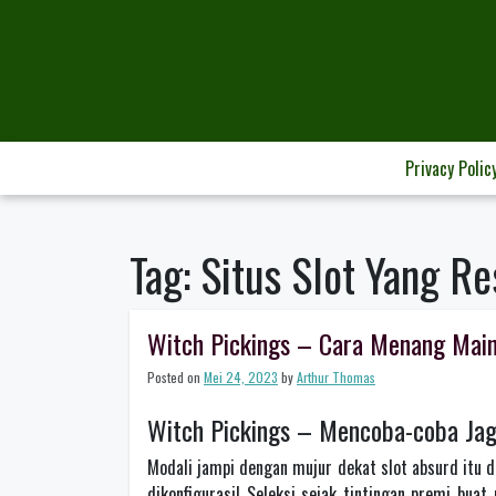
Skip
to
content
Privacy Polic
Tag:
Situs Slot Yang R
Witch Pickings – Cara Menang Mai
Posted on
Mei 24, 2023
by
Arthur Thomas
Witch Pickings – Mencoba-coba Jaga
Modali jampi dengan mujur dekat slot absurd itu
dikonfigurasi! Seleksi sejak tintingan premi bua