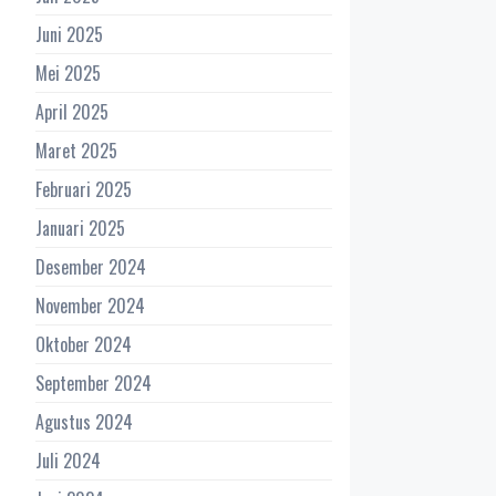
Juni 2025
Mei 2025
April 2025
Maret 2025
Februari 2025
Januari 2025
Desember 2024
November 2024
Oktober 2024
September 2024
Agustus 2024
Juli 2024