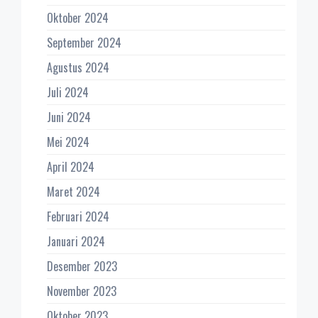
Oktober 2024
September 2024
Agustus 2024
Juli 2024
Juni 2024
Mei 2024
April 2024
Maret 2024
Februari 2024
Januari 2024
Desember 2023
November 2023
Oktober 2023