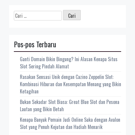
Cari
untuk:
Pos-pos Terbaru
Ganti Domain Bikin Bingung? Ini Alasan Kenapa Situs
Slot Sering Pindah Alamat
Rasakan Sensasi Unik dengan Cazino Zeppelin Slot:
Kombinasi Hiburan dan Kesempatan Menang yang Bikin
Ketagihan
Bukan Sekadar Slot Biasa: Great Blue Slot dan Pesona
Lautan yang Bikin Betah
Kenapa Banyak Pemain Judi Online Suka dengan Avalon
Slot yang Penuh Kejutan dan Hadiah Menarik