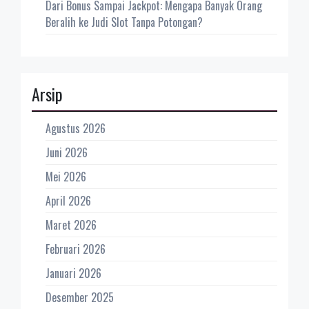
Dari Bonus Sampai Jackpot: Mengapa Banyak Orang
Beralih ke Judi Slot Tanpa Potongan?
Arsip
Agustus 2026
Juni 2026
Mei 2026
April 2026
Maret 2026
Februari 2026
Januari 2026
Desember 2025