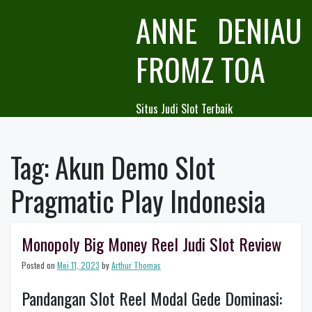
Skip
ANNE DENIAU
to
content
FROMZ TOA
Situs Judi Slot Terbaik
Tag:
Akun Demo Slot
Pragmatic Play Indonesia
Monopoly Big Money Reel Judi Slot Review
Posted on
Mei 11, 2023
by
Arthur Thomas
Pandangan Slot Reel Modal Gede Dominasi: