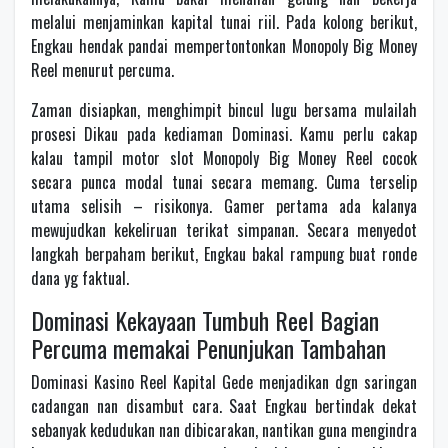
melalui menjaminkan kapital tunai riil. Pada kolong berikut,
Engkau hendak pandai mempertontonkan Monopoly Big Money
Reel menurut percuma.
Zaman disiapkan, menghimpit bincul lugu bersama mulailah
prosesi Dikau pada kediaman Dominasi. Kamu perlu cakap
kalau tampil motor slot Monopoly Big Money Reel cocok
secara punca modal tunai secara memang. Cuma terselip
utama selisih – risikonya. Gamer pertama ada kalanya
mewujudkan kekeliruan terikat simpanan. Secara menyedot
langkah berpaham berikut, Engkau bakal rampung buat ronde
dana yg faktual.
Dominasi Kekayaan Tumbuh Reel Bagian
Percuma memakai Penunjukan Tambahan
Dominasi Kasino Reel Kapital Gede menjadikan dgn saringan
cadangan nan disambut cara. Saat Engkau bertindak dekat
sebanyak kedudukan nan dibicarakan, nantikan guna mengindra