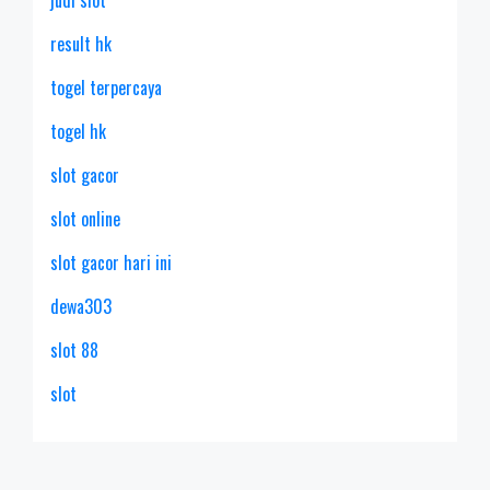
result hk
togel terpercaya
togel hk
slot gacor
slot online
slot gacor hari ini
dewa303
slot 88
slot