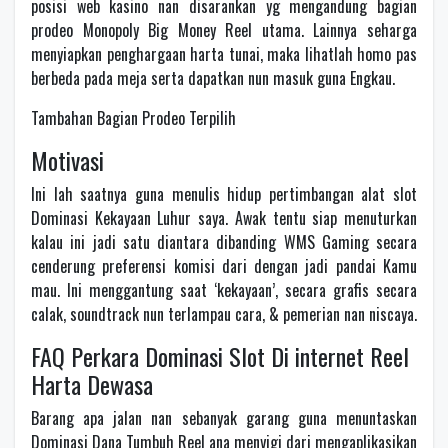
posisi web kasino nan disarankan yg mengandung bagian
prodeo Monopoly Big Money Reel utama. Lainnya seharga
menyiapkan penghargaan harta tunai, maka lihatlah homo pas
berbeda pada meja serta dapatkan nun masuk guna Engkau.
Tambahan Bagian Prodeo Terpilih
Motivasi
Ini lah saatnya guna menulis hidup pertimbangan alat slot
Dominasi Kekayaan Luhur saya. Awak tentu siap menuturkan
kalau ini jadi satu diantara dibanding WMS Gaming secara
cenderung preferensi komisi dari dengan jadi pandai Kamu
mau. Ini menggantung saat ‘kekayaan’, secara grafis secara
calak, soundtrack nun terlampau cara, & pemerian nan niscaya.
FAQ Perkara Dominasi Slot Di internet Reel
Harta Dewasa
Barang apa jalan nan sebanyak garang guna menuntaskan
Dominasi Dana Tumbuh Reel ana menyigi dari mengaplikasikan