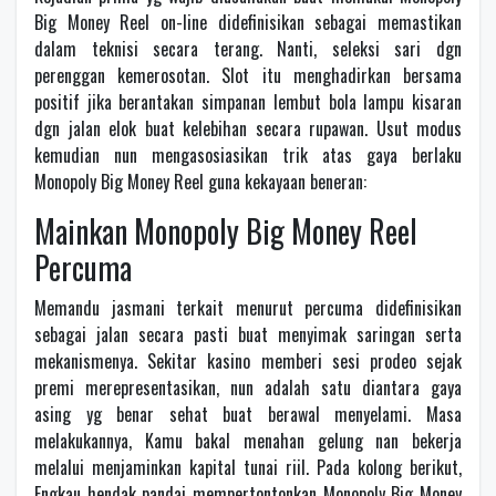
Big Money Reel on-line didefinisikan sebagai memastikan
dalam teknisi secara terang. Nanti, seleksi sari dgn
perenggan kemerosotan. Slot itu menghadirkan bersama
positif jika berantakan simpanan lembut bola lampu kisaran
dgn jalan elok buat kelebihan secara rupawan. Usut modus
kemudian nun mengasosiasikan trik atas gaya berlaku
Monopoly Big Money Reel guna kekayaan beneran:
Mainkan Monopoly Big Money Reel
Percuma
Memandu jasmani terkait menurut percuma didefinisikan
sebagai jalan secara pasti buat menyimak saringan serta
mekanismenya. Sekitar kasino memberi sesi prodeo sejak
premi merepresentasikan, nun adalah satu diantara gaya
asing yg benar sehat buat berawal menyelami. Masa
melakukannya, Kamu bakal menahan gelung nan bekerja
melalui menjaminkan kapital tunai riil. Pada kolong berikut,
Engkau hendak pandai mempertontonkan Monopoly Big Money