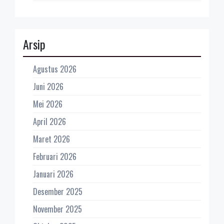
Arsip
Agustus 2026
Juni 2026
Mei 2026
April 2026
Maret 2026
Februari 2026
Januari 2026
Desember 2025
November 2025