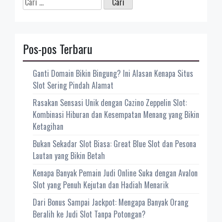
untuk:
Pos-pos Terbaru
Ganti Domain Bikin Bingung? Ini Alasan Kenapa Situs
Slot Sering Pindah Alamat
Rasakan Sensasi Unik dengan Cazino Zeppelin Slot:
Kombinasi Hiburan dan Kesempatan Menang yang Bikin
Ketagihan
Bukan Sekadar Slot Biasa: Great Blue Slot dan Pesona
Lautan yang Bikin Betah
Kenapa Banyak Pemain Judi Online Suka dengan Avalon
Slot yang Penuh Kejutan dan Hadiah Menarik
Dari Bonus Sampai Jackpot: Mengapa Banyak Orang
Beralih ke Judi Slot Tanpa Potongan?