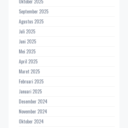
Oktober 2025
September 2025
Agustus 2025
Juli 2025
Juni 2025
Mei 2025
April 2025
Maret 2025
Februari 2025
Januari 2025
Desember 2024
November 2024
Oktober 2024