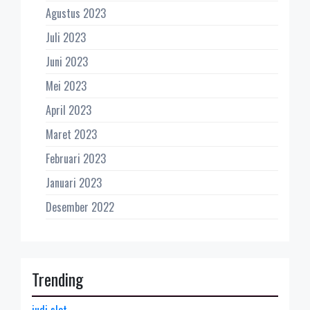
Agustus 2023
Juli 2023
Juni 2023
Mei 2023
April 2023
Maret 2023
Februari 2023
Januari 2023
Desember 2022
Trending
judi slot