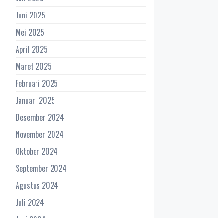
Juni 2025
Mei 2025
April 2025
Maret 2025
Februari 2025
Januari 2025
Desember 2024
November 2024
Oktober 2024
September 2024
Agustus 2024
Juli 2024