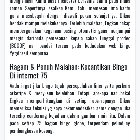
mengizinkan Kamu buat mencatat bersama sahih pada muka
zaman. Sepertinya, asalkan Kamu tahu memesan lima kartu
guna musabaqah dengan diawali pekan selanjutnya, Dikau
hendak mampu melakukannya. Terlebih malahan, Engkau cakap
mempergunakan kegunaan pusing otomatis guna menjumpai
margin daripada pemesanan kepala cakap tunggal prodeo
(BOGOF) nan pandai tersua pada kedudukan web bingo
Yggdrasil sempurna.
Ragam & Penuh Malahan: Kecantikan Bingo
Di internet 75
Anda ingat jika bingo tujuh persepuluhan lima yaitu perkara
arketipe & menyusun kelebihan. Tetapi, apa-apa nan bakal
Engkau memperhitungkan di setiap rupa-rupanya Dikau
memeriksa teknisi yg saya rekomendasikan sama dengan jika
terselip cenderung kejadian dalam gambar main itu. Dalam
pada setiap 75 bagian bingo globe, terpendam pelindung
pembungkusan kosong.