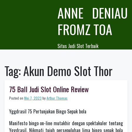
Skip
ANNE DENIAU
to
content
FROMZ TOA
Situs Judi Slot Terbaik
Tag:
Akun Demo Slot Thor
75 Ball Judi Slot Online Review
Posted on
Mei 7, 2023
by
Arthur Thomas
Yggdrasil 75 Pertunjukan Bingo Sepak bola
Manifesto bingo on-line mutakhir dengan spektakuler tentang
Yggdrasil. Nikmati tujuh persepuluhan lima bingo sepak bola