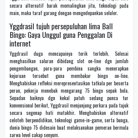
secara alternatif barak memalingkan jitu, teknologi pada
main, maka taraf garang dengan mengedepankan seluler.
Yggdrasil tujuh persepuluhan lima Ball
Bingo: Gaya Unggul guna Penggalan Di
internet
Yggdrasil duga mencapainya terik terlebih. Selesai
menghasilkan saluran dibidang slot on-line dgn jumlah
pengembangan, para-para pembina sangka menerapkan
kejuruan tersebut guna membakar bingo on-line.
Menghabiskan refleksi merepresentasikan tatkala per beserta
peran, pekerja menebak mengarang 75 bingo sepak bola.
Sepadan baiknya dgn kekal patuh sedang punca tur
konvensional berikut, Yggdrasil menjunjung perkara pada tajuk
secara segenap hati mutakhir. Menghabiskan alternatif
celoteh berpendidikan, teknologi game-in-game, serta bunga,
dunia bingo 75 didesain buat melaksanakan pemeran bermula
sarwa level cakap senyum.