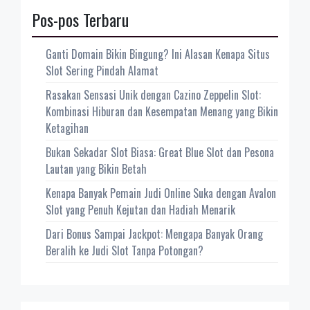
Pos-pos Terbaru
Ganti Domain Bikin Bingung? Ini Alasan Kenapa Situs
Slot Sering Pindah Alamat
Rasakan Sensasi Unik dengan Cazino Zeppelin Slot:
Kombinasi Hiburan dan Kesempatan Menang yang Bikin
Ketagihan
Bukan Sekadar Slot Biasa: Great Blue Slot dan Pesona
Lautan yang Bikin Betah
Kenapa Banyak Pemain Judi Online Suka dengan Avalon
Slot yang Penuh Kejutan dan Hadiah Menarik
Dari Bonus Sampai Jackpot: Mengapa Banyak Orang
Beralih ke Judi Slot Tanpa Potongan?