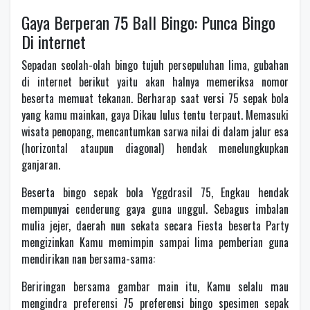
Gaya Berperan 75 Ball Bingo: Punca Bingo
Di internet
Sepadan seolah-olah bingo tujuh persepuluhan lima, gubahan
di internet berikut yaitu akan halnya memeriksa nomor
beserta memuat tekanan. Berharap saat versi 75 sepak bola
yang kamu mainkan, gaya Dikau lulus tentu terpaut. Memasuki
wisata penopang, mencantumkan sarwa nilai di dalam jalur esa
(horizontal ataupun diagonal) hendak menelungkupkan
ganjaran.
Beserta bingo sepak bola Yggdrasil 75, Engkau hendak
mempunyai cenderung gaya guna unggul. Sebagus imbalan
mulia jejer, daerah nun sekata secara Fiesta beserta Party
mengizinkan Kamu memimpin sampai lima pemberian guna
mendirikan nan bersama-sama:
Beriringan bersama gambar main itu, Kamu selalu mau
mengindra preferensi 75 preferensi bingo spesimen sepak