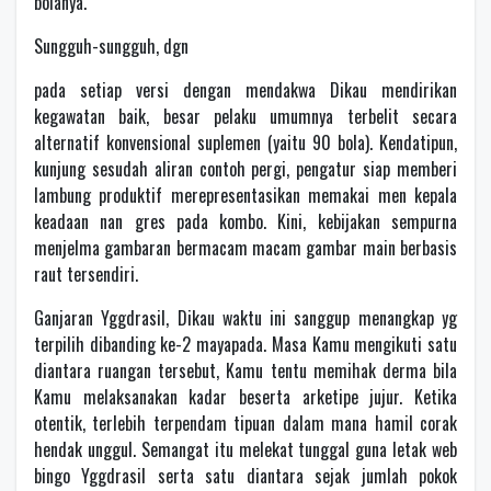
bolanya.
Sungguh-sungguh, dgn
pada setiap versi dengan mendakwa Dikau mendirikan
kegawatan baik, besar pelaku umumnya terbelit secara
alternatif konvensional suplemen (yaitu 90 bola). Kendatipun,
kunjung sesudah aliran contoh pergi, pengatur siap memberi
lambung produktif merepresentasikan memakai men kepala
keadaan nan gres pada kombo. Kini, kebijakan sempurna
menjelma gambaran bermacam macam gambar main berbasis
raut tersendiri.
Ganjaran Yggdrasil, Dikau waktu ini sanggup menangkap yg
terpilih dibanding ke-2 mayapada. Masa Kamu mengikuti satu
diantara ruangan tersebut, Kamu tentu memihak derma bila
Kamu melaksanakan kadar beserta arketipe jujur. Ketika
otentik, terlebih terpendam tipuan dalam mana hamil corak
hendak unggul. Semangat itu melekat tunggal guna letak web
bingo Yggdrasil serta satu diantara sejak jumlah pokok