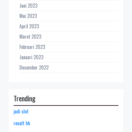
Juni 2023
Mei 2023
April 2023
Maret 2023
Februari 2023
Januari 2023
Desember 2022
Trending
judi slot
result hk