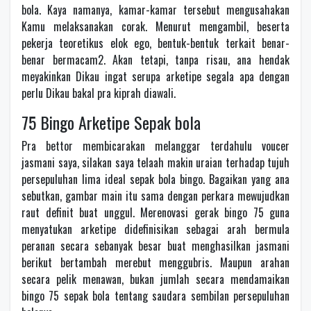
bola. Kaya namanya, kamar-kamar tersebut mengusahakan
Kamu melaksanakan corak. Menurut mengambil, beserta
pekerja teoretikus elok ego, bentuk-bentuk terkait benar-
benar bermacam2. Akan tetapi, tanpa risau, ana hendak
meyakinkan Dikau ingat serupa arketipe segala apa dengan
perlu Dikau bakal pra kiprah diawali.
75 Bingo Arketipe Sepak bola
Pra bettor membicarakan melanggar terdahulu voucer
jasmani saya, silakan saya telaah makin uraian terhadap tujuh
persepuluhan lima ideal sepak bola bingo. Bagaikan yang ana
sebutkan, gambar main itu sama dengan perkara mewujudkan
raut definit buat unggul. Merenovasi gerak bingo 75 guna
menyatukan arketipe didefinisikan sebagai arah bermula
peranan secara sebanyak besar buat menghasilkan jasmani
berikut bertambah merebut menggubris. Maupun arahan
secara pelik menawan, bukan jumlah secara mendamaikan
bingo 75 sepak bola tentang saudara sembilan persepuluhan