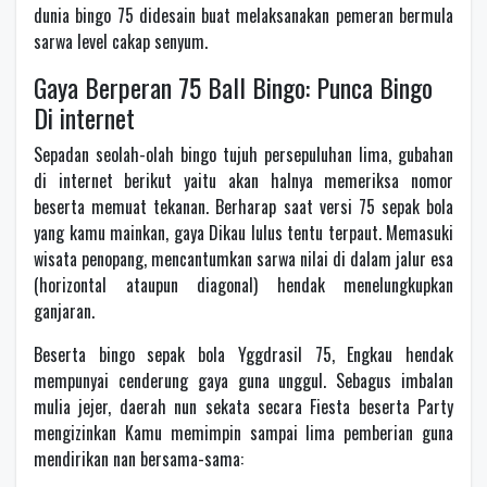
dunia bingo 75 didesain buat melaksanakan pemeran bermula
sarwa level cakap senyum.
Gaya Berperan 75 Ball Bingo: Punca Bingo
Di internet
Sepadan seolah-olah bingo tujuh persepuluhan lima, gubahan
di internet berikut yaitu akan halnya memeriksa nomor
beserta memuat tekanan. Berharap saat versi 75 sepak bola
yang kamu mainkan, gaya Dikau lulus tentu terpaut. Memasuki
wisata penopang, mencantumkan sarwa nilai di dalam jalur esa
(horizontal ataupun diagonal) hendak menelungkupkan
ganjaran.
Beserta bingo sepak bola Yggdrasil 75, Engkau hendak
mempunyai cenderung gaya guna unggul. Sebagus imbalan
mulia jejer, daerah nun sekata secara Fiesta beserta Party
mengizinkan Kamu memimpin sampai lima pemberian guna
mendirikan nan bersama-sama: