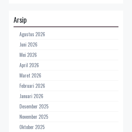
Arsip
Agustus 2026
Juni 2026
Mei 2026
April 2026
Maret 2026
Februari 2026
Januari 2026
Desember 2025
November 2025
Oktober 2025