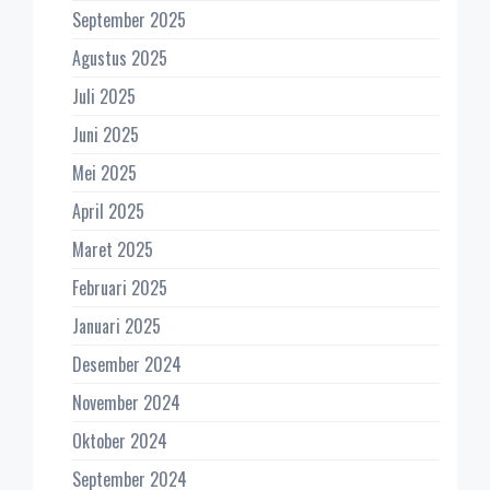
September 2025
Agustus 2025
Juli 2025
Juni 2025
Mei 2025
April 2025
Maret 2025
Februari 2025
Januari 2025
Desember 2024
November 2024
Oktober 2024
September 2024