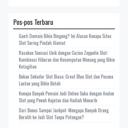
untuk:
Pos-pos Terbaru
Ganti Domain Bikin Bingung? Ini Alasan Kenapa Situs
Slot Sering Pindah Alamat
Rasakan Sensasi Unik dengan Cazino Zeppelin Slot:
Kombinasi Hiburan dan Kesempatan Menang yang Bikin
Ketagihan
Bukan Sekadar Slot Biasa: Great Blue Slot dan Pesona
Lautan yang Bikin Betah
Kenapa Banyak Pemain Judi Online Suka dengan Avalon
Slot yang Penuh Kejutan dan Hadiah Menarik
Dari Bonus Sampai Jackpot: Mengapa Banyak Orang
Beralih ke Judi Slot Tanpa Potongan?