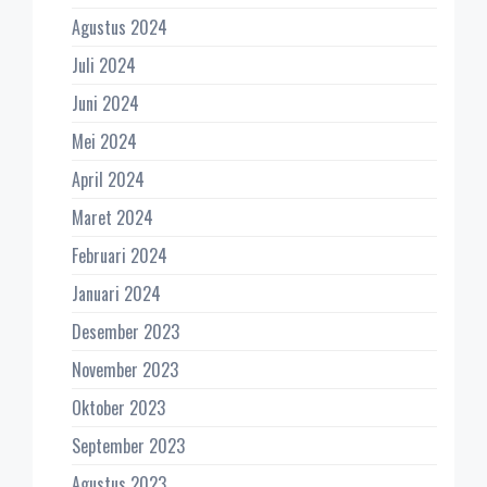
Agustus 2024
Juli 2024
Juni 2024
Mei 2024
April 2024
Maret 2024
Februari 2024
Januari 2024
Desember 2023
November 2023
Oktober 2023
September 2023
Agustus 2023