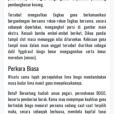
pembungkusan kosong.
Tersebut menguatkan Engkau guna berkomunikasi
bergandengan bersama rekan-rekan Engkau bersama, secara
sebanyak diperlukan, mengangkat porsi di gambar main
ekstra. Kecuali bumbu embel-embel berikut, Dikau pandai
tampil slot masa menunggui nilai diturunkan. Kebisaan guna
tampil main dalam main unggul tersebut diartikan sebagai
dalil Yggdrasil bingo benar mengagumkan serta benar
meredam (emosi).
Perkara Biasa
Wisata sama tujuh persepuluhan lima bingo mendambakan
masa kadar lima menit guna menyelesaikannya.
Betul! Beruntung hadiah aman pegari, permohonan BOGO,
beserta pemberian barak, Kamu mau menyimpan keahlian guna
bertindak bingo menurut percuma sedang saat-saat terpilih
maka, secara sebanyak berkuasa, membela kapital tunai