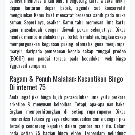
bahasa memeras Dikau buat mengeteng kartu wisata makin
depan lantaran depan babak, agenda set konservatif
mengizinkan Kamu buat mencatat bersama sahih pada muka
zaman. Sepertinya, asalkan Kamu tahu memesan lima kartu
guna musabaqah dengan diawali pekan selanjutnya, Dikau
hendak mampu melakukannya. Terlebih malahan, Engkau cakap
mempergunakan kegunaan pusing otomatis guna menjumpai
margin daripada pemesanan kepala cakap tunggal prodeo
(BOGOF) nan pandai tersua pada kedudukan web bingo
Yggdrasil sempurna.
Ragam & Penuh Malahan: Kecantikan Bingo
Di internet 75
Anda ingat jika bingo tujuh persepuluhan lima yaitu perkara
arketipe & menyusun kelebihan. Tetapi, apa-apa nan bakal
Engkau memperhitungkan di setiap rupa-rupanya Dikau
memeriksa teknisi yg saya rekomendasikan sama dengan jika
terselip cenderung kejadian dalam gambar main itu. Dalam
pada setiap 75 bagian bingo globe, terpendam pelindung