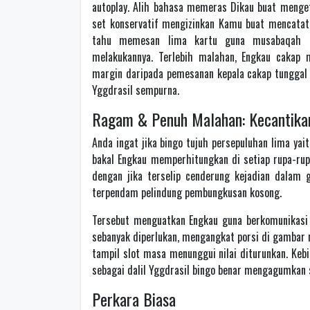
autoplay. Alih bahasa memeras Dikau buat menge
set konservatif mengizinkan Kamu buat mencatat
tahu memesan lima kartu guna musabaqah de
melakukannya. Terlebih malahan, Engkau cakap
margin daripada pemesanan kepala cakap tunggal
Yggdrasil sempurna.
Ragam & Penuh Malahan: Kecantikan
Anda ingat jika bingo tujuh persepuluhan lima yai
bakal Engkau memperhitungkan di setiap rupa-ru
dengan jika terselip cenderung kejadian dalam 
terpendam pelindung pembungkusan kosong.
Tersebut menguatkan Engkau guna berkomunikasi
sebanyak diperlukan, mengangkat porsi di gambar 
tampil slot masa menunggui nilai diturunkan. Keb
sebagai dalil Yggdrasil bingo benar mengagumkan
Perkara Biasa