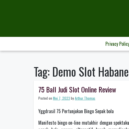
Skip
to
content
Privacy Polic
Tag:
Demo Slot Habane
75 Ball Judi Slot Online Review
Posted on
Mei 7, 2023
by
Arthur Thomas
Yggdrasil 75 Pertunjukan Bingo Sepak bola
Manifesto bingo on-line mutakhir dengan spektaku