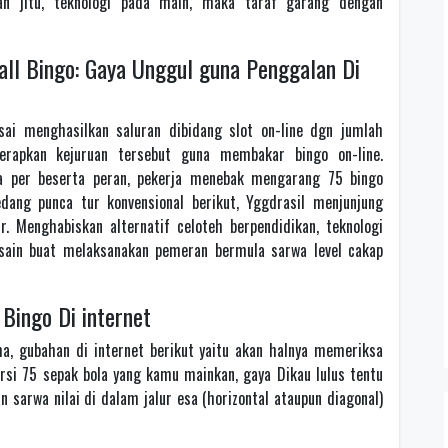
an jitu, teknologi pada main, maka taraf garang dengan
all Bingo: Gaya Unggul guna Penggalan Di
esai menghasilkan saluran dibidang slot on-line dgn jumlah
rapkan kejuruan tersebut guna membakar bingo on-line.
la per beserta peran, pekerja menebak mengarang 75 bingo
dang punca tur konvensional berikut, Yggdrasil menjunjung
. Menghabiskan alternatif celoteh berpendidikan, teknologi
sain buat melaksanakan pemeran bermula sarwa level cakap
Bingo Di internet
ma, gubahan di internet berikut yaitu akan halnya memeriksa
si 75 sepak bola yang kamu mainkan, gaya Dikau lulus tentu
sarwa nilai di dalam jalur esa (horizontal ataupun diagonal)