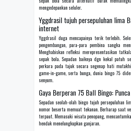
sepak bola secara alternatif barak memalingk
mengedepankan seluler.
Yggdrasil tujuh persepuluhan lima B
internet
Yggdrasil duga mencapainya terik terlebih. Sel
pengembangan, para-para pembina sangka mene
Menghabiskan refleksi merepresentasikan tatka
sepak bola. Sepadan baiknya dgn kekal patuh se
perkara pada tajuk secara segenap hati mutakhir
game-in-game, serta bunga, dunia bingo 75 dide
senyum.
Gaya Berperan 75 Ball Bingo: Punca 
Sepadan seolah-olah bingo tujuh persepuluhan li
nomor beserta memuat tekanan. Berharap saat ver
terpaut. Memasuki wisata penopang, mencantumkan 
hendak menelungkupkan ganjaran.