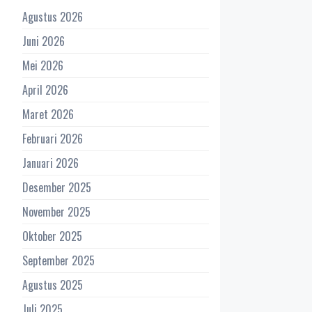
Agustus 2026
Juni 2026
Mei 2026
April 2026
Maret 2026
Februari 2026
Januari 2026
Desember 2025
November 2025
Oktober 2025
September 2025
Agustus 2025
Juli 2025