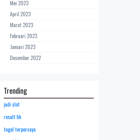
Mei 2023
April 2023
Maret 2023
Februari 2023
Januari 2023
Desember 2022
Trending
judi slot
result hk
togel terpercaya