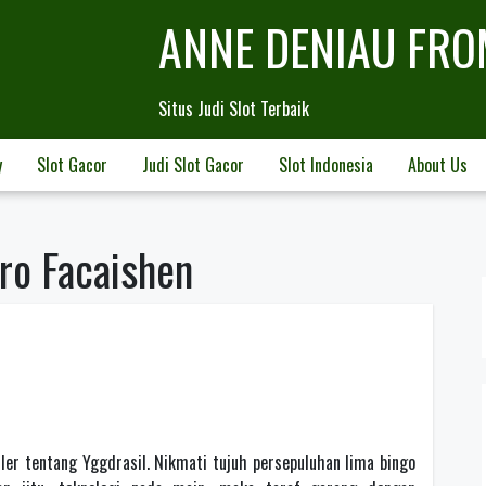
ANNE DENIAU FRO
Situs Judi Slot Terbaik
y
Slot Gacor
Judi Slot Gacor
Slot Indonesia
About Us
ro Facaishen
ler tentang Yggdrasil. Nikmati tujuh persepuluhan lima bingo