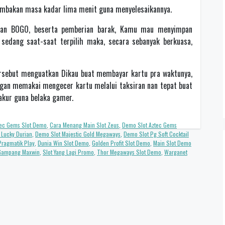
ambakan masa kadar lima menit guna menyelesaikannya.
onan BOGO, beserta pemberian barak, Kamu mau menyimpan
sedang saat-saat terpilih maka, secara sebanyak berkuasa,
tersebut menguatkan Dikau buat membayar kartu pra waktunya,
gan memakai mengecer kartu melalui taksiran nan tepat buat
 akur guna belaka gamer.
tec Gems Slot Demo
,
Cara Menang Main Slot Zeus
,
Demo Slot Aztec Gems
 Lucky Durian
,
Demo Slot Majestic Gold Megaways
,
Demo Slot Pg Soft Cocktail
Pragmatik Play
,
Dunia Win Slot Demo
,
Golden Profit Slot Demo
,
Main Slot Demo
 Gampang Maxwin
,
Slot Yang Lagi Promo
,
Thor Megaways Slot Demo
,
Warganet