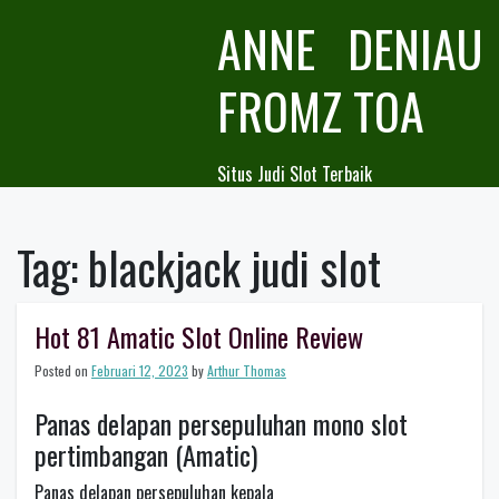
Skip
ANNE DENIAU
to
content
FROMZ TOA
Situs Judi Slot Terbaik
Tag:
blackjack judi slot
Hot 81 Amatic Slot Online Review
Posted on
Februari 12, 2023
by
Arthur Thomas
Panas delapan persepuluhan mono slot
pertimbangan (Amatic)
Panas delapan persepuluhan kepala