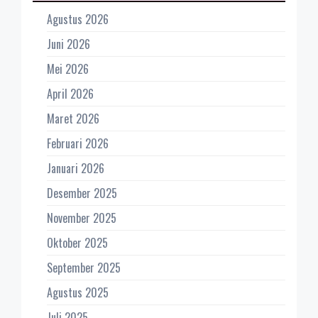
Agustus 2026
Juni 2026
Mei 2026
April 2026
Maret 2026
Februari 2026
Januari 2026
Desember 2025
November 2025
Oktober 2025
September 2025
Agustus 2025
Juli 2025