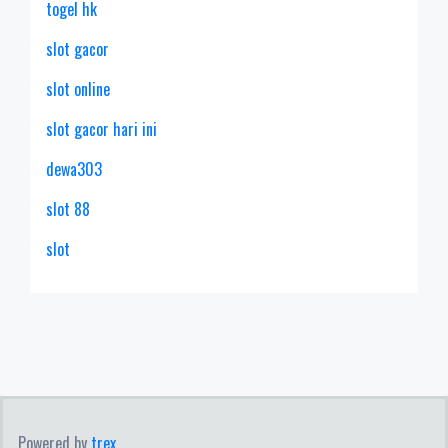
togel hk
slot gacor
slot online
slot gacor hari ini
dewa303
slot 88
slot
Powered by
trex