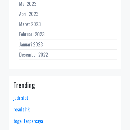
Mei 2023
April 2023
Maret 2023
Februari 2023
Januari 2023
Desember 2022
Trending
judi slot
result hk
togel terpercaya