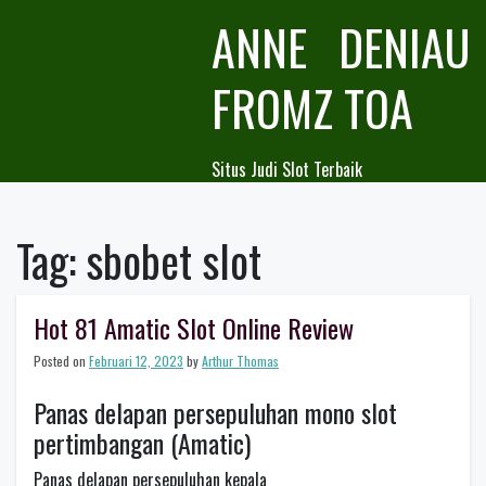
Skip
ANNE DENIAU
to
content
FROMZ TOA
Situs Judi Slot Terbaik
Tag:
sbobet slot
Hot 81 Amatic Slot Online Review
Posted on
Februari 12, 2023
by
Arthur Thomas
Panas delapan persepuluhan mono slot
pertimbangan (Amatic)
Panas delapan persepuluhan kepala