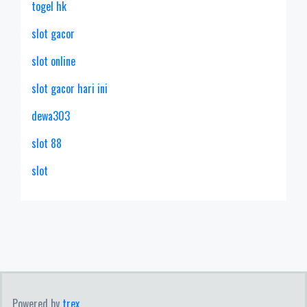
togel hk
slot gacor
slot online
slot gacor hari ini
dewa303
slot 88
slot
Powered by
trex