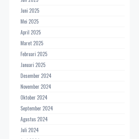
Juni 2025
Mei 2025
April 2025
Maret 2025
Februari 2025
Januari 2025
Desember 2024
November 2024
Oktober 2024
September 2024
Agustus 2024
Juli 2024