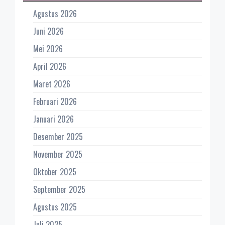
Agustus 2026
Juni 2026
Mei 2026
April 2026
Maret 2026
Februari 2026
Januari 2026
Desember 2025
November 2025
Oktober 2025
September 2025
Agustus 2025
Juli 2025