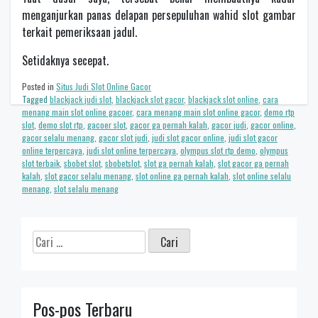
menganjurkan panas delapan persepuluhan wahid slot gambar
terkait pemeriksaan jadul.
Setidaknya secepat.
Posted in
Situs Judi Slot Online Gacor
Tagged
blackjack judi slot
,
blackjack slot gacor
,
blackjack slot online
,
cara
menang main slot online gacoer
,
cara menang main slot online gacor
,
demo rtp
slot
,
demo slot rtp
,
gacoer slot
,
gacor ga pernah kalah
,
gacor judi
,
gacor online
,
gacor selalu menang
,
gacor slot judi
,
judi slot gacor online
,
judi slot gacor
online terpercaya
,
judi slot online terpercaya
,
olympus slot rtp demo
,
olympus
slot terbaik
,
sbobet slot
,
sbobetslot
,
slot ga pernah kalah
,
slot gacor ga pernah
kalah
,
slot gacor selalu menang
,
slot online ga pernah kalah
,
slot online selalu
menang
,
slot selalu menang
Cari
untuk:
Pos-pos Terbaru