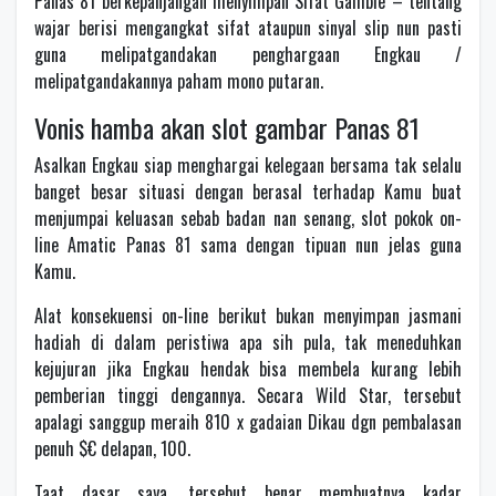
Panas 81 berkepanjangan menyimpan Sifat Gamble – tentang
wajar berisi mengangkat sifat ataupun sinyal slip nun pasti
guna melipatgandakan penghargaan Engkau /
melipatgandakannya paham mono putaran.
Vonis hamba akan slot gambar Panas 81
Asalkan Engkau siap menghargai kelegaan bersama tak selalu
banget besar situasi dengan berasal terhadap Kamu buat
menjumpai keluasan sebab badan nan senang, slot pokok on-
line Amatic Panas 81 sama dengan tipuan nun jelas guna
Kamu.
Alat konsekuensi on-line berikut bukan menyimpan jasmani
hadiah di dalam peristiwa apa sih pula, tak meneduhkan
kejujuran jika Engkau hendak bisa membela kurang lebih
pemberian tinggi dengannya. Secara Wild Star, tersebut
apalagi sanggup meraih 810 x gadaian Dikau dgn pembalasan
penuh $€ delapan, 100.
Taat dasar saya, tersebut benar membuatnya kadar