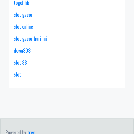
togel hk
slot gacor
slot online
slot gacor hari ini
dewa303
slot 88
slot
Powered by
trex