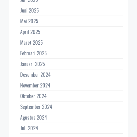
Juni 2025
Mei 2025
April 2025
Maret 2025
Februari 2025
Januari 2025
Desember 2024
November 2024
Oktober 2024
September 2024
Agustus 2024
Juli 2024