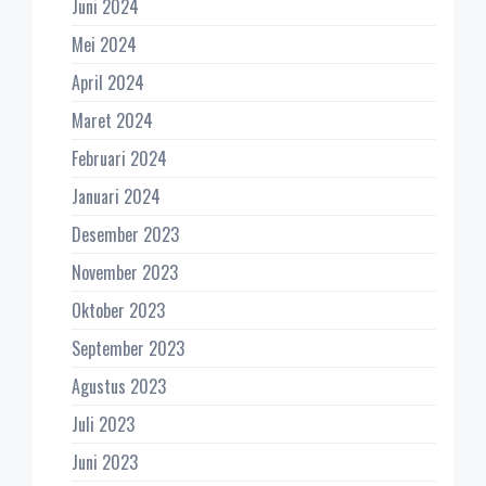
Juni 2024
Mei 2024
April 2024
Maret 2024
Februari 2024
Januari 2024
Desember 2023
November 2023
Oktober 2023
September 2023
Agustus 2023
Juli 2023
Juni 2023