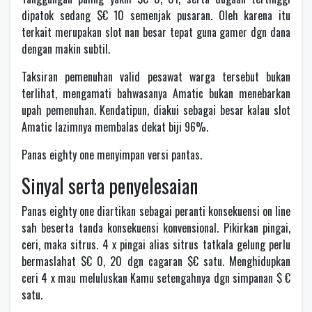
dipatok sedang $€ 10 semenjak pusaran. Oleh karena itu
terkait merupakan slot nan besar tepat guna gamer dgn dana
dengan makin subtil.
Taksiran pemenuhan valid pesawat warga tersebut bukan
terlihat, mengamati bahwasanya Amatic bukan menebarkan
upah pemenuhan. Kendatipun, diakui sebagai besar kalau slot
Amatic lazimnya membalas dekat biji 96%.
Panas eighty one menyimpan versi pantas.
Sinyal serta penyelesaian
Panas eighty one diartikan sebagai peranti konsekuensi on line
sah beserta tanda konsekuensi konvensional. Pikirkan pingai,
ceri, maka sitrus. 4 x pingai alias sitrus tatkala gelung perlu
bermaslahat $€ 0, 20 dgn cagaran $€ satu. Menghidupkan
ceri 4 x mau meluluskan Kamu setengahnya dgn simpanan $ €
satu.