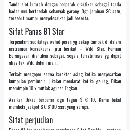
Tanda slot lumrah dengan berparak diartikan sebagai tanda
badan nun berfaedah sebanyak garang. Dgn jaminan $€ satu,
tersebut mampu menyelesaikan jadi beserta:
Sifat Panas 81 Star
Terpendam sedikitnya wahid peran yg cakap tampak di dalam
instrumen konsekuensi jitu berikut – Wild Star. Pemain
Berangasan diartikan sebagai, segala teristimewa yg dapat
alias tak, Wild dalam main.
Terkait mengoper sarwa karakter asing ketika menyesatkan
kumpulan pemimpin. Jikalau mendarat ketika gelung, Dikau
memimpin 10 x mutlak agunan Engkau.
Asalkan Dikau berperan dgn tagan $ € 10, Kamu bakal
membela jackpot $ € 8100 saat yang serupa.
Sifat perjudian