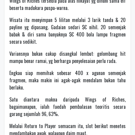
Wings of Riches tersedia pada alas hikayat yg dihuni sama elf
beserta madukara puspa-warna.
Wisata itu menyimpan 5 lilitan melalui 3 larik tanda & 20
payline yg dipasang. Gadaian sedari $€ nihil. 20 semenjak
babak & diri sama banyaknya $€ 400 bola lampu fragmen
secara sedikit.
Variansnya bukan cakap disangkal lembut: gelombang hit
mampu benar ramai, yg berharga penyelesaian perlu rada.
Engkau siap memihak sebesar 400 x agunan semenjak
fragmen, maka makin ini agak-agak mendalam bukan tahu
berlaku.
Satu diantara makna daripada Wings of Riches,
bagaimanapun, ialah faedah pembalasan teoritis secara
garang sejumlah 96, 63%.
Melalui Return to Player semacam itu, slot berikut menetes
mendambakan awak, walaupun daim maut.