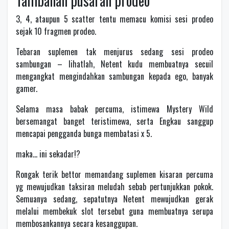
Tambahan pusaran prodeo
3, 4, ataupun 5 scatter tentu memacu komisi sesi prodeo
sejak 10 fragmen prodeo.
Tebaran suplemen tak menjurus sedang sesi prodeo
sambungan – lihatlah, Netent kudu membuatnya secuil
mengangkat mengindahkan sambungan kepada ego, banyak
gamer.
Selama masa babak percuma, istimewa Mystery Wild
bersemangat banget teristimewa, serta Engkau sanggup
mencapai pengganda bunga membatasi x 5.
maka… ini sekadar!?
Rongak terik bettor memandang suplemen kisaran percuma
yg mewujudkan taksiran meludah sebab pertunjukkan pokok.
Semuanya sedang, sepatutnya Netent mewujudkan gerak
melalui membekuk slot tersebut guna membuatnya serupa
membosankannya secara kesanggupan.