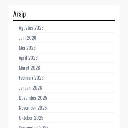
Arsip
Agustus 2026
Juni 2026
Mei 2026
April 2026
Maret 2026
Februari 2026
Januari 2026
Desember 2025
November 2025
Oktober 2025
September 2025