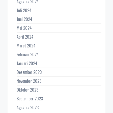
Agustus 2024
Juli 2024
Juni 2024
Mei 2024
April 2024
Maret 2024
Februari 2024
Januari 2024
Desember 2023
November 2023
Oktober 2023
September 2023
Agustus 2023