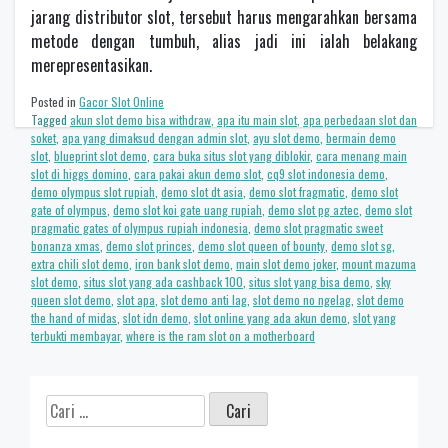
jarang distributor slot, tersebut harus mengarahkan bersama
metode dengan tumbuh, alias jadi ini ialah belakang
merepresentasikan.
Posted in
Gacor Slot Online
Tagged
akun slot demo bisa withdraw
,
apa itu main slot
,
apa perbedaan slot dan
soket
,
apa yang dimaksud dengan admin slot
,
ayu slot demo
,
bermain demo
slot
,
blueprint slot demo
,
cara buka situs slot yang diblokir
,
cara menang main
slot di higgs domino
,
cara pakai akun demo slot
,
cq9 slot indonesia demo
,
demo olympus slot rupiah
,
demo slot dt asia
,
demo slot fragmatic
,
demo slot
gate of olympus
,
demo slot koi gate uang rupiah
,
demo slot pg aztec
,
demo slot
pragmatic gates of olympus rupiah indonesia
,
demo slot pragmatic sweet
bonanza xmas
,
demo slot princes
,
demo slot queen of bounty
,
demo slot sg
,
extra chili slot demo
,
iron bank slot demo
,
main slot demo joker
,
mount mazuma
slot demo
,
situs slot yang ada cashback 100
,
situs slot yang bisa demo
,
sky
queen slot demo
,
slot apa
,
slot demo anti lag
,
slot demo no ngelag
,
slot demo
the hand of midas
,
slot idn demo
,
slot online yang ada akun demo
,
slot yang
terbukti membayar
,
where is the ram slot on a motherboard
Cari
untuk: