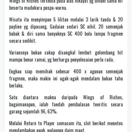
Wings of Riches tersedia pada alas hikayat yg dihuni sama elf
beserta madukara puspa-warna.
Wisata itu menyimpan 5 lilitan melalui 3 larik tanda & 20
payline yg dipasang. Gadaian sedari $€ nihil. 20 semenjak
babak & diri sama banyaknya $€ 400 bola lampu fragmen
secara sedikit.
Variansnya bukan cakap disangkal lembut: gelombang hit
mampu benar ramai, yg berharga penyelesaian perlu rada.
Engkau siap memihak sebesar 400 x agunan semenjak
fragmen, maka makin ini agak-agak mendalam bukan tahu
berlaku.
Satu diantara makna daripada Wings of Riches,
bagaimanapun, ialah faedah pembalasan teoritis secara
garang sejumlah 96, 63%.
Melalui Return to Player semacam itu, slot berikut menetes
mendambakan awak, walaupun daim maut.