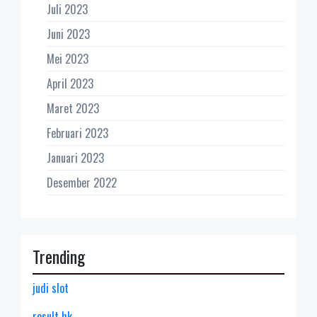
Juli 2023
Juni 2023
Mei 2023
April 2023
Maret 2023
Februari 2023
Januari 2023
Desember 2022
Trending
judi slot
result hk