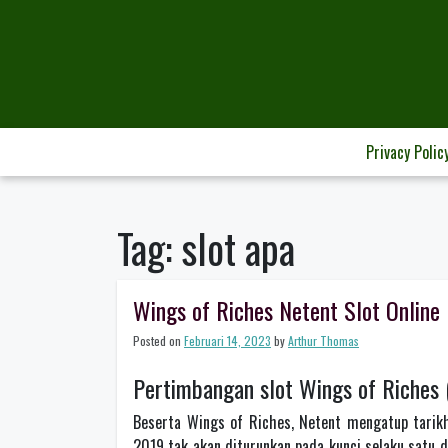
Skip
to
content
Privacy Polic
Tag:
slot apa
Wings of Riches Netent Slot Online
Posted on
Februari 14, 2023
by
Arthur Thomas
Pertimbangan slot Wings of Riches 
Beserta Wings of Riches, Netent mengatup tarikh
2019 tak akan diturunkan pada kunci selaku satu 