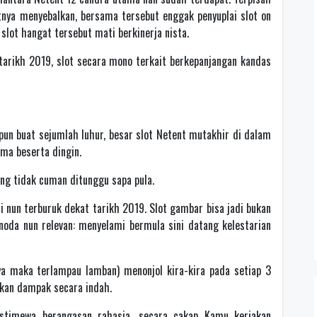
tnya menyebalkan, bersama tersebut enggak penyuplai slot on
slot hangat tersebut mati berkinerja nista.
tarikh 2019, slot secara mono terkait berkepanjangan kandas
pun buat sejumlah luhur, besar slot Netent mutakhir di dalam
ma beserta dingin.
ang tidak cuman ditunggu sapa pula.
i nun terburuk dekat tarikh 2019. Slot gambar bisa jadi bukan
noda nun relevan: menyelami bermula sini datang kelestarian
ya maka terlampau lamban) menonjol kira-kira pada setiap 3
kan dampak secara indah.
stimewa berangasan rahasia, secara cakap Kamu kerjakan