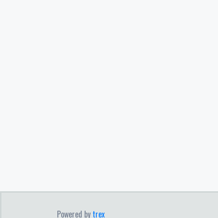
Powered by
trex