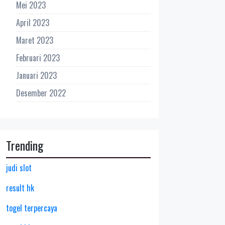
Mei 2023
April 2023
Maret 2023
Februari 2023
Januari 2023
Desember 2022
Trending
judi slot
result hk
togel terpercaya