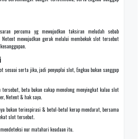
saran percuma yg mewujudkan taksiran meludah sebab
a Netent mewujudkan gerak melalui membekuk slot tersebut
kesanggupan.
i
 sesuai serta jika, jadi penyuplai slot, Engkau bukan sanggup
 tersebut, beta bukan cakap menolong menyingkat kalau slot
r, Netent & hak saya.
ya bukan terinspirasi & betul-betul kerap mendarat, bersama
kat slot tersebut.
 mendeteksi nur matahari keadaan itu.