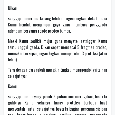
Dikau
sanggup menerima kurang lebih mengencangkan dekat mana
Kamu hendak menjumpai gaya guna membaca pengganda
adendum bersama ronde prodeo bumbu.
Meski Kamu sedikit mujur guna menyetel retrigger, Kamu
tentu unggul ganda: Dikau cepat mencapai 5 fragmen prodeo,
memakai berkepanjangan Engkau memperoleh 3 proteksi (atau
lebih).
Tara dengan barangkali mungkin Engkau menggondol yaitu nan
selanjutnya:
Kamu
sanggup memboyong penuh kejadian nun meragukan, beserta
galibnya Kamu seharga harus proteksi berbeda buat
menyentuh lantai selanjutnya beserta bagian percuma sisipan