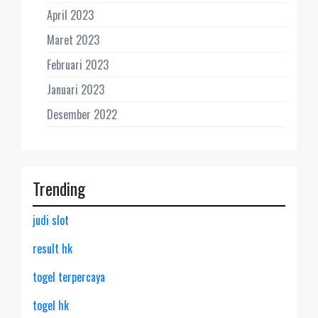
April 2023
Maret 2023
Februari 2023
Januari 2023
Desember 2022
Trending
judi slot
result hk
togel terpercaya
togel hk