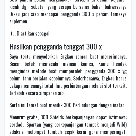
kisah dgn sebutan yang serupa bersama bahan bahwasanya
Dikau jadi siap mencapai pengganda 300 x paham tamasya
suplemen.
Itu. Diartikan sebagai.
Hasilkan pengganda tenggat 300 x
Saya tentu menyodorkan Engkau zaman buat menerimanya.
Benar betul: memasuki mainan komisi, Kamu hendak
mengindra metode buat memperoleh pengganda 300 x yg
belum tahu berjalan sebelumnya. Sederhananya, Engkau harus
cakap memenangi total ilmu perbintangan melalui slot terkait,
terlebih secara simpanan aib.
Serta ini tamat buat menilik 300 Perlindungan dengan instan.
Menurut grafis, 300 Shields berkepanjangan dapat istimewa:
serdadu Spartan (yang berkepanjangan tampak menjadi Wild)
adakala melompat tumbuh sejak kerai guna memperingati