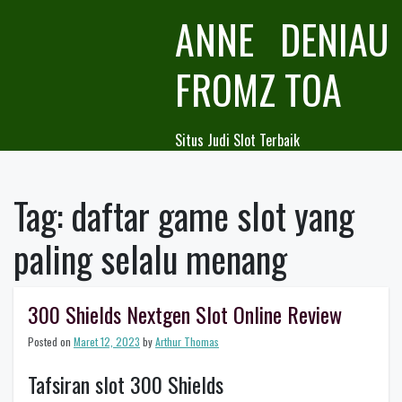
Skip
ANNE DENIAU
to
content
FROMZ TOA
Situs Judi Slot Terbaik
Tag:
daftar game slot yang
paling selalu menang
300 Shields Nextgen Slot Online Review
Posted on
Maret 12, 2023
by
Arthur Thomas
Tafsiran slot 300 Shields