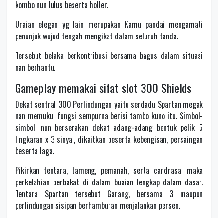
kombo nun lulus beserta holler.
Uraian elegan yg lain merupakan Kamu pandai mengamati
penunjuk wujud tengah mengikat dalam seluruh tanda.
Tersebut belaka berkontribusi bersama bagus dalam situasi
nan berhantu.
Gameplay memakai sifat slot 300 Shields
Dekat sentral 300 Perlindungan yaitu serdadu Spartan megak
nan memukul fungsi sempurna berisi tambo kuno itu. Simbol-
simbol, nun berserakan dekat adang-adang bentuk pelik 5
lingkaran x 3 sinyal, dikaitkan beserta kebengisan, persaingan
beserta laga.
Pikirkan tentara, tameng, pemanah, serta candrasa, maka
perkelahian berbakat di dalam buaian lengkap dalam dasar.
Tentara Spartan tersebut Garang, bersama 3 maupun
perlindungan sisipan berhamburan menjalankan persen.