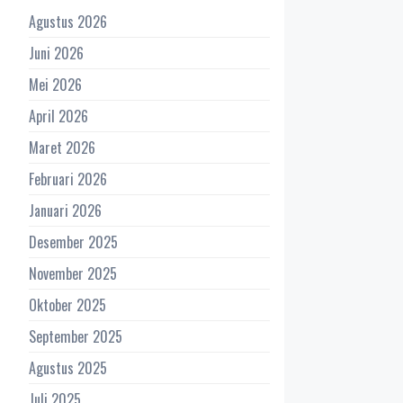
Agustus 2026
Juni 2026
Mei 2026
April 2026
Maret 2026
Februari 2026
Januari 2026
Desember 2025
November 2025
Oktober 2025
September 2025
Agustus 2025
Juli 2025