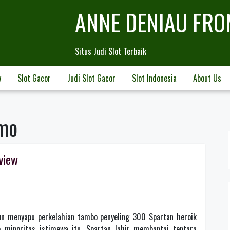
ANNE DENIAU FRO
Situs Judi Slot Terbaik
y
Slot Gacor
Judi Slot Gacor
Slot Indonesia
About Us
emo
view
n menyapu perkelahian tambo penyeling 300 Spartan heroik
 minoritas istimewa itu, Spartan lahir membantai tentara