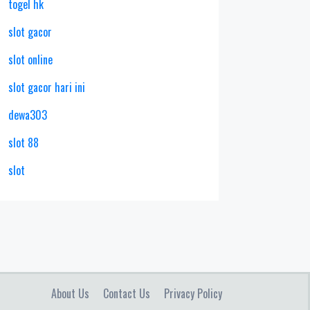
togel hk
slot gacor
slot online
slot gacor hari ini
dewa303
slot 88
slot
About Us
Contact Us
Privacy Policy