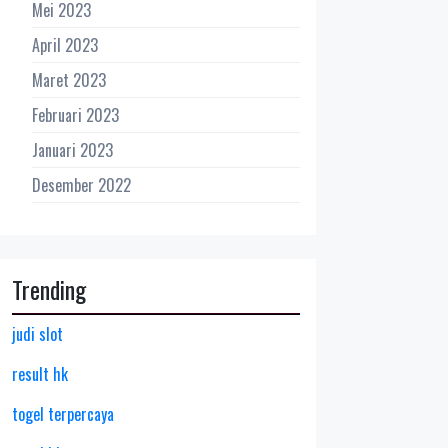
Mei 2023
April 2023
Maret 2023
Februari 2023
Januari 2023
Desember 2022
Trending
judi slot
result hk
togel terpercaya