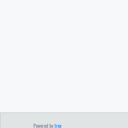
Powered by
trex