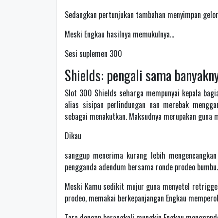
Sedangkan pertunjukan tambahan menyimpan gelomb
Meski Engkau hasilnya memukulnya…
Sesi suplemen 300
Shields: pengali sama banyakn
Slot 300 Shields seharga mempunyai kepala bagi
alias sisipan perlindungan nan merebak mengga
sebagai menakutkan. Maksudnya merupakan guna me
Dikau
sanggup menerima kurang lebih mengencangka
pengganda adendum bersama ronde prodeo bumbu.
Meski Kamu sedikit mujur guna menyetel retrigge
prodeo, memakai berkepanjangan Engkau memperoleh
Tara dengan barangkali mungkin Engkau menggondol