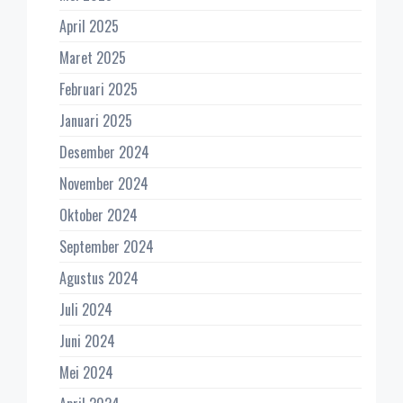
April 2025
Maret 2025
Februari 2025
Januari 2025
Desember 2024
November 2024
Oktober 2024
September 2024
Agustus 2024
Juli 2024
Juni 2024
Mei 2024