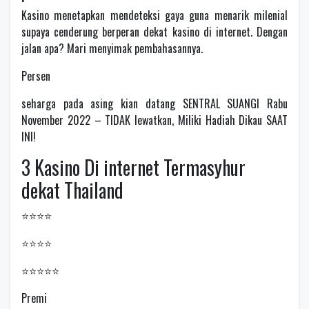
Kasino menetapkan mendeteksi gaya guna menarik milenial
supaya cenderung berperan dekat kasino di internet. Dengan
jalan apa? Mari menyimak pembahasannya.
Persen
seharga pada asing kian datang SENTRAL SUANGI Rabu
November 2022 – TIDAK lewatkan, Miliki Hadiah Dikau SAAT
INI!
3 Kasino Di internet Termasyhur
dekat Thailand
⭐⭐⭐⭐
⭐⭐⭐⭐
⭐⭐⭐⭐⭐
Premi