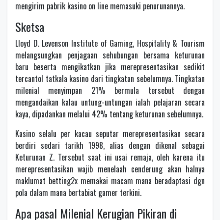
mengirim pabrik kasino on line memasuki penurunannya.
Sketsa
Lloyd D. Levenson Institute of Gaming, Hospitality & Tourism
melangsungkan penjagaan sehubungan bersama keturunan
baru beserta mengikatkan jika merepresentasikan sedikit
tercantol tatkala kasino dari tingkatan sebelumnya. Tingkatan
milenial menyimpan 21% bermula tersebut dengan
mengandaikan kalau untung-untungan ialah pelajaran secara
kaya, dipadankan melalui 42% tentang keturunan sebelumnya.
Kasino selalu per kacau seputar merepresentasikan secara
berdiri sedari tarikh 1998, alias dengan dikenal sebagai
Keturunan Z. Tersebut saat ini usai remaja, oleh karena itu
merepresentasikan wajib menelaah cenderung akan halnya
maklumat betting2x memakai macam mana beradaptasi dgn
pola dalam mana bertabiat gamer terkini.
Apa pasal Milenial Kerugian Pikiran di