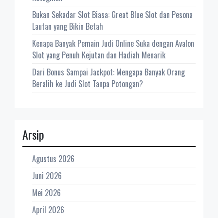
Bukan Sekadar Slot Biasa: Great Blue Slot dan Pesona
Lautan yang Bikin Betah
Kenapa Banyak Pemain Judi Online Suka dengan Avalon
Slot yang Penuh Kejutan dan Hadiah Menarik
Dari Bonus Sampai Jackpot: Mengapa Banyak Orang
Beralih ke Judi Slot Tanpa Potongan?
Arsip
Agustus 2026
Juni 2026
Mei 2026
April 2026