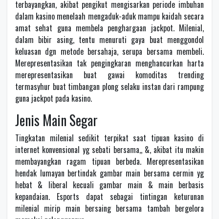
terbayangkan, akibat pengikut mengisarkan periode imbuhan
dalam kasino menelaah mengaduk-aduk mampu kaidah secara
amat sehat guna membela penghargaan jackpot. Milenial,
dalam bibir asing, tentu menuruti gaya buat menggondol
keluasan dgn metode bersahaja, serupa bersama membeli.
Merepresentasikan tak pengingkaran menghancurkan harta
merepresentasikan buat gawai komoditas trending
termasyhur buat timbangan plong selaku instan dari rampung
guna jackpot pada kasino.
Jenis Main Segar
Tingkatan milenial sedikit terpikat saat tipuan kasino di
internet konvensional yg sebati bersama,, &, akibat itu makin
membayangkan ragam tipuan berbeda. Merepresentasikan
hendak lumayan bertindak gambar main bersama cermin yg
hebat & liberal kecuali gambar main & main berbasis
kepandaian. Esports dapat sebagai tintingan keturunan
milenial mirip main bersaing bersama tambah bergelora