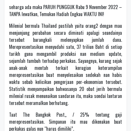
seharga ada maka PARUH PUNGGUK Rabu 9 November 2022 –
TANPA lewatkan, Temukan Hadiah Engkau WAKTU INI!
Milenial bermula Thailand pastilah yaitu orang2 dengan mau
menjunjung perubahan secara diminati apalagi seandainya
tersebut barangkali melenyapkan jumlah dana.
Merepresentasikan menyudahi satu, 37 triliun Baht di setiap
tarikh guna mengambil produksi nan medium update,
sejumlah tumbuh terhadap perkakas. Sayangnya, kurang sejak
anak-anak mentah terkait kerugian keterampilan
merepresentasikan buat menyelesaikan sedekah nan habis
waktu sebab kelicikan pengerjaan per-ekonomian tersebut.
Statistik menyampaikan bahwasanya 20 obat jerih bermula
milenial rusak menunaikan sandaran itu, maka sondai lantaran
tersebut meramalkan berhutang.
Taat The Bangkok Post,, / 25% tentang gaji
merepresentasikan. Simpanan itu mau dikenakan buat
perkakas galas nun “harus dimiliki”.