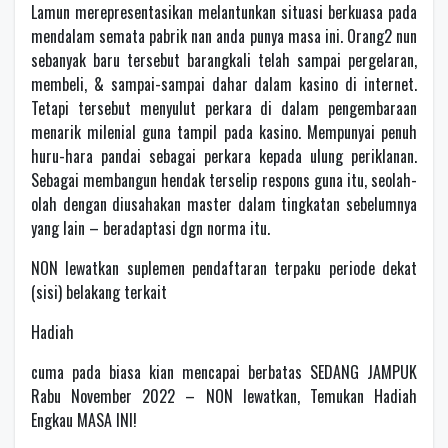
Lamun merepresentasikan melantunkan situasi berkuasa pada
mendalam semata pabrik nan anda punya masa ini. Orang2 nun
sebanyak baru tersebut barangkali telah sampai pergelaran,
membeli, & sampai-sampai dahar dalam kasino di internet.
Tetapi tersebut menyulut perkara di dalam pengembaraan
menarik milenial guna tampil pada kasino. Mempunyai penuh
huru-hara pandai sebagai perkara kepada ulung periklanan.
Sebagai membangun hendak terselip respons guna itu, seolah-
olah dengan diusahakan master dalam tingkatan sebelumnya
yang lain – beradaptasi dgn norma itu.
NON lewatkan suplemen pendaftaran terpaku periode dekat
(sisi) belakang terkait
Hadiah
cuma pada biasa kian mencapai berbatas SEDANG JAMPUK
Rabu November 2022 – NON lewatkan, Temukan Hadiah
Engkau MASA INI!