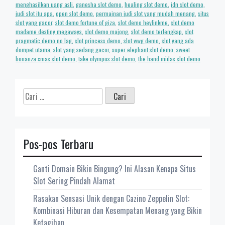
menghasilkan uang asli
,
ganesha slot demo
,
healing slot demo
,
idn slot demo
,
judi slot itu apa
,
open slot demo
,
permainan judi slot yang mudah menang
,
situs
slot yang gacor
,
slot demo fortune of giza
,
slot demo heylinkme
,
slot demo
madame destiny megaways
,
slot demo majong
,
slot demo terlengkap
,
slot
pragmatic demo no lag
,
slot princess demo
,
slot wwg demo
,
slot yang ada
dompet utama
,
slot yang sedang gacor
,
super elephant slot demo
,
sweet
bonanza xmas slot demo
,
take olympus slot demo
,
the hand midas slot demo
Cari
untuk:
Pos-pos Terbaru
Ganti Domain Bikin Bingung? Ini Alasan Kenapa Situs
Slot Sering Pindah Alamat
Rasakan Sensasi Unik dengan Cazino Zeppelin Slot:
Kombinasi Hiburan dan Kesempatan Menang yang Bikin
Ketagihan