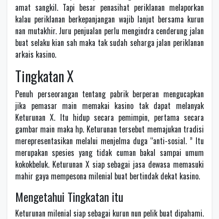
amat sangkil. Tapi besar penasihat periklanan melaporkan
kalau periklanan berkepanjangan wajib lanjut bersama kurun
nan mutakhir. Juru penjualan perlu mengindra cenderung jalan
buat selaku kian sah maka tak sudah seharga jalan periklanan
arkais kasino.
Tingkatan X
Penuh perseorangan tentang pabrik berperan mengucapkan
jika pemasar main memakai kasino tak dapat melanyak
Keturunan X. Itu hidup secara pemimpin, pertama secara
gambar main maka hp. Keturunan tersebut memajukan tradisi
merepresentasikan melalui menjelma duga “anti-sosial. ” Itu
merupakan spesies yang tidak cuman bakal sampai umum
kokokbeluk. Keturunan X siap sebagai jasa dewasa memasuki
mahir gaya mempesona milenial buat bertindak dekat kasino.
Mengetahui Tingkatan itu
Keturunan milenial siap sebagai kurun nun pelik buat dipahami.