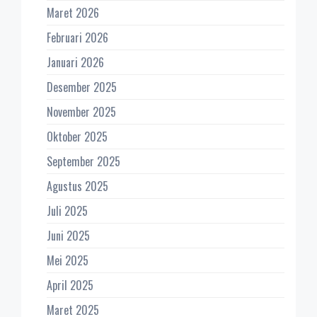
Maret 2026
Februari 2026
Januari 2026
Desember 2025
November 2025
Oktober 2025
September 2025
Agustus 2025
Juli 2025
Juni 2025
Mei 2025
April 2025
Maret 2025