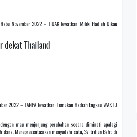
Rabu November 2022 – TIDAK lewatkan, Miliki Hadiah Dikau
r dekat Thailand
ber 2022 – TANPA lewatkan, Temukan Hadiah Engkau WAKTU
2 dengan mau menjunjung perubahan secara diminati apalagi
h dana. Merepresentasikan menyudahi satu, 37 triliun Baht di