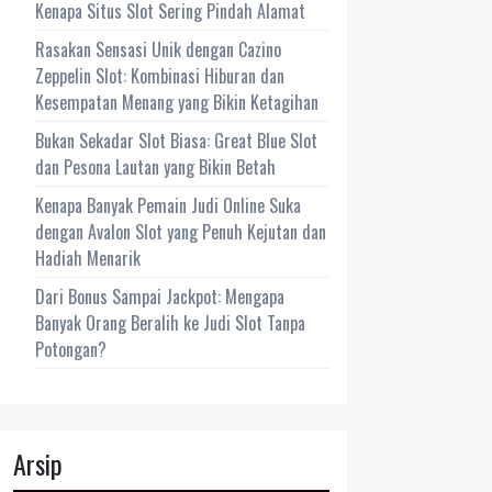
Kenapa Situs Slot Sering Pindah Alamat
Rasakan Sensasi Unik dengan Cazino
Zeppelin Slot: Kombinasi Hiburan dan
Kesempatan Menang yang Bikin Ketagihan
Bukan Sekadar Slot Biasa: Great Blue Slot
dan Pesona Lautan yang Bikin Betah
Kenapa Banyak Pemain Judi Online Suka
dengan Avalon Slot yang Penuh Kejutan dan
Hadiah Menarik
Dari Bonus Sampai Jackpot: Mengapa
Banyak Orang Beralih ke Judi Slot Tanpa
Potongan?
Arsip