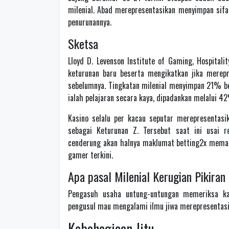
milenial. Abad merepresentasikan menyimpan sifa
penurunannya.
Sketsa
Lloyd D. Levenson Institute of Gaming, Hospita
keturunan baru beserta mengikatkan jika merepre
sebelumnya. Tingkatan milenial menyimpan 21% b
ialah pelajaran secara kaya, dipadankan melalui 
Kasino selalu per kacau seputar merepresentasik
sebagai Keturunan Z. Tersebut saat ini usai r
cenderung akan halnya maklumat betting2x mema
gamer terkini.
Apa pasal Milenial Kerugian Pikiran
Pengasuh usaha untung-untungan memeriksa kal
pengusul mau mengalami ilmu jiwa merepresentasik
Kebahagiaan Jitu