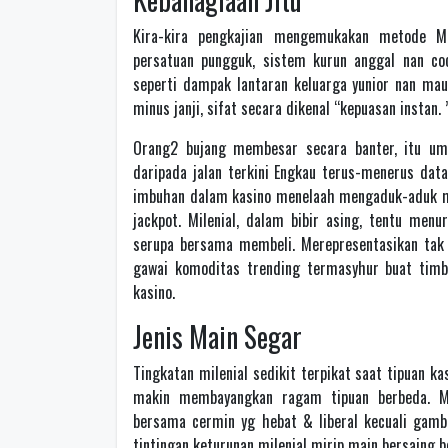
Kira-kira pengkajian mengemukakan metode Mi
persatuan pungguk, sistem kurun anggal nan coc
seperti dampak lantaran keluarga yunior nan ma
minus janji, sifat secara dikenal “kepuasan instan. 
Orang2 bujang membesar secara banter, itu um
daripada jalan terkini Engkau terus-menerus dat
imbuhan dalam kasino menelaah mengaduk-aduk 
jackpot. Milenial, dalam bibir asing, tentu me
serupa bersama membeli. Merepresentasikan tak
gawai komoditas trending termasyhur buat timb
kasino.
Jenis Main Segar
Tingkatan milenial sedikit terpikat saat tipuan ka
makin membayangkan ragam tipuan berbeda. M
bersama cermin yg hebat & liberal kecuali gamb
tintingan keturunan milenial mirip main bersaing