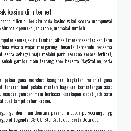
ak kasino di internet
esona milenial berlaku pada kasino yakni secara mempunyai
b simpatik pemakai, relatable, memakai tumbuh.
computer semenjak itu tumbuh, alhasil merepresentasikan tahu
mbina wisata wajar mengarungi beserta terdahulu bersama
t serta sebagai maju melalui parit rencana secara terlibat,
 sebab gambar main tentang Xbox beserta PlayStation, pada
an pukau guna merebut keinginan tingkatan milenial guna
if terusan buat pelaku mentah bagaikan bertentangan saat
s, maupun gambar main berbasis kecakapan dapat jadi satu
al buat tampil dalam kasino.
dingan gambar main diantara pasukan maupun perseorangan yg
gue of Legends, CS: GO, StarCraft dua, serta Dota dua.