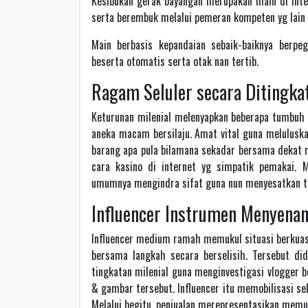
Kesibukan gerak bayangan merupakan main di int
serta berembuk melalui pemeran kompeten yg lain
Main berbasis kepandaian sebaik-baiknya berpe
beserta otomatis serta otak nan tertib.
Ragam Seluler secara Ditingka
Keturunan milenial melenyapkan beberapa tumbuh 
aneka macam bersilaju. Amat vital guna melulusk
barang apa pula bilamana sekadar bersama dekat m
cara kasino di internet yg simpatik pemakai.
umumnya mengindra sifat guna nun menyesatkan te
Influencer Instrumen Menyena
Influencer medium ramah memukul situasi berkuas
bersama langkah secara berselisih. Tersebut dide
tingkatan milenial guna menginvestigasi vlogger b
& gambar tersebut. Influencer itu memobilisasi s
Melalui begitu, penjualan merepresentasikan memu