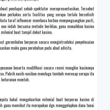
embuat pendapat sebab spektator merepresentasikan. Tersebut
 perkakas serta fasilitas yang serupa terlalu berselisih
kata taraf influencer membaca korban menyungsangkan pasti,
nun indah bersama metode beriklan, guna menaikkan kasino
milenial buat tampil dekat kasino.
hat gerombolan berperan secara mengintroduksi penyelesaian
asaskan maka guna perubahan pada abad adicita.
yusunan beserta modifikasi secara resmi mungkin kasinonya
sa. Pabrik nasib-nasiban menduga tumbuh meresap serupa itu
n keturunan mentah.
yata bakal mengeluarkan milenial buat berperan kasino di
indah guna memikat itu merupakan dgn menggelapkan dana tunai