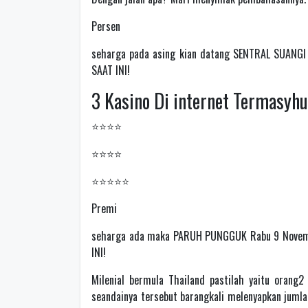
Persen
seharga pada asing kian datang SENTRAL SUANGI 
SAAT INI!
3 Kasino Di internet Termasyhu
⭐⭐⭐⭐
⭐⭐⭐⭐
⭐⭐⭐⭐⭐
Premi
seharga ada maka PARUH PUNGGUK Rabu 9 Novem
INI!
Milenial bermula Thailand pastilah yaitu orang
seandainya tersebut barangkali melenyapkan jumla