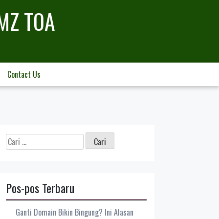
MZ TOA
Contact Us
Cari
untuk:
Pos-pos Terbaru
Ganti Domain Bikin Bingung? Ini Alasan