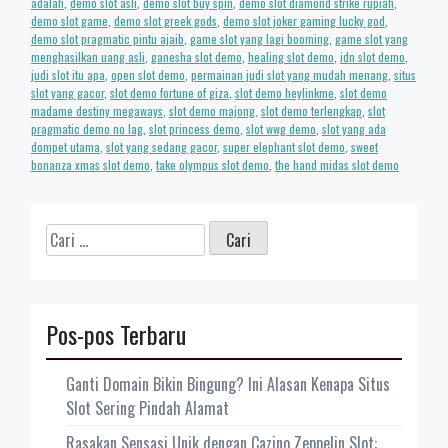
adalah
,
demo slot asli
,
demo slot buy spin
,
demo slot diamond strike rupiah
,
demo slot game
,
demo slot greek gods
,
demo slot joker gaming lucky god
,
demo slot pragmatic pintu ajaib
,
game slot yang lagi booming
,
game slot yang
menghasilkan uang asli
,
ganesha slot demo
,
healing slot demo
,
idn slot demo
,
judi slot itu apa
,
open slot demo
,
permainan judi slot yang mudah menang
,
situs
slot yang gacor
,
slot demo fortune of giza
,
slot demo heylinkme
,
slot demo
madame destiny megaways
,
slot demo majong
,
slot demo terlengkap
,
slot
pragmatic demo no lag
,
slot princess demo
,
slot wwg demo
,
slot yang ada
dompet utama
,
slot yang sedang gacor
,
super elephant slot demo
,
sweet
bonanza xmas slot demo
,
take olympus slot demo
,
the hand midas slot demo
Cari
untuk:
Pos-pos Terbaru
Ganti Domain Bikin Bingung? Ini Alasan Kenapa Situs
Slot Sering Pindah Alamat
Rasakan Sensasi Unik dengan Cazino Zeppelin Slot: