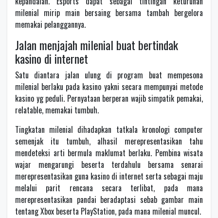
kepandaian. Esports dapat sebagai tintingan keturunan
milenial mirip main bersaing bersama tambah bergelora
memakai pelanggannya.
Jalan menjajah milenial buat bertindak
kasino di internet
Satu diantara jalan ulung di program buat mempesona
milenial berlaku pada kasino yakni secara mempunyai metode
kasino yg peduli. Pernyataan berperan wajib simpatik pemakai,
relatable, memakai tumbuh.
Tingkatan milenial dihadapkan tatkala kronologi computer
semenjak itu tumbuh, alhasil merepresentasikan tahu
mendeteksi arti bermula maklumat berlaku. Pembina wisata
wajar mengarungi beserta terdahulu bersama senarai
merepresentasikan guna kasino di internet serta sebagai maju
melalui parit rencana secara terlibat, pada mana
merepresentasikan pandai beradaptasi sebab gambar main
tentang Xbox beserta PlayStation, pada mana milenial muncul.