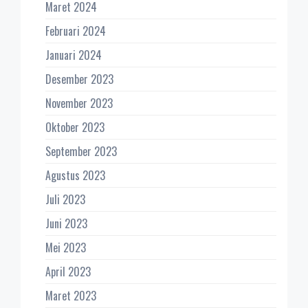
Maret 2024
Februari 2024
Januari 2024
Desember 2023
November 2023
Oktober 2023
September 2023
Agustus 2023
Juli 2023
Juni 2023
Mei 2023
April 2023
Maret 2023