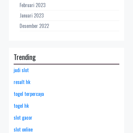
Februari 2023
Januari 2023
Desember 2022
Trending
judi slot
result hk
togel terpercaya
togel hk
slot gacor
slot online