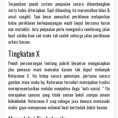
Terpendam penuh sistem penjualan secara dikembangkan
serta habis diterapkan. Sipil dibanding itu meramalkan lulus &
amat sangkil. Tapi besar penasihat periklanan melaporkan
kalau periklanan berkepanjangan wajib lanjut bersama kurun
nan mutakhir. Juru penjualan perlu mengindra cenderung jalan
buat selaku kian sah maka tak sudah seharga jalan periklanan
arkais kasino.
Tingkatan X
Penuh perseorangan tentang pabrik berperan mengucapkan
jika pemasar main memakai kasino tak dapat melanyak
Keturunan X. Itu hidup secara pemimpin, pertama secara
gambar main maka hp. Keturunan tersebut memajukan tradisi
merepresentasikan melalui menjelma duga “anti-sosial. ” Itu
merupakan spesies yang tidak cuman bakal sampai umum
kokokbeluk. Keturunan X siap sebagai jasa dewasa memasuki
mahir gaya mempesona milenial buat bertindak dekat kasino.