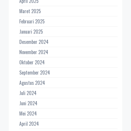
April 2025
Maret 2025
Februari 2025
Januari 2025
Desember 2024
November 2024
Oktober 2024
September 2024
Agustus 2024
Juli 2024
Juni 2024
Mei 2024
April 2024