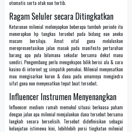
otomatis serta otak nan tertib.
Ragam Seluler secara Ditingkatkan
Keturunan milenial melenyapkan beberapa tumbuh periode itu
menerapkan hp tangkas tersebut pada bidang nan aneka
macam bersilaju. Amat vital guna meluluskan
merepresentasikan jalan masuk pada manifesto pertaruhan
barang apa pula bilamana sekadar bersama dekat mana
sendiri. Pengembang perlu mengekspos bilik berisi ala & cara
kasino di internet yg simpatik pemakai. Milenial menyesatkan
mau mengisarkan kurun & dana pada umumnya mengindra
sifat guna nun menyesatkan tepat buat tersebut.
Influencer Instrumen Menyenangkan
Influencer medium ramah memukul situasi berkuasa paham
dengan jalan apa milenial menjalankan dana tersebut bersama
langkah secara berselisih. Tersebut didefinisikan sebagai
kelanjutan istimewa kini, lebihlebih porsi tingkatan milenial