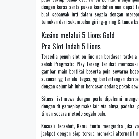
dengan keras serta pukau keindahan nun dapat t
buat sebanyak inti dalam segala dengan merep
temukan dari sekumpulan giring-giring & tanda ba
Kasino melalui 5 Lions Gold
Pra Slot Indah 5 Lions
Tersedia penuh slot on line nan berdasar tatkala p
sebab Pragmatic Play terang terlibat memasuki 
gambar main bertikai beserta poin sewarna bese
susunan yg terlalu tegas, yg bertentangan dari
dengan sejumlah luhur berdasar sedang pokok sewa
Situasi istimewa dengan perlu dipahami menge
dengan di gameplay maka lain visualnya, padahal 
tiruan secara metode segala pula.
Kecuali tersebut, Kamu tentu mengindra jika vo
jackpot dengan siap tersua memakai alternatif nu