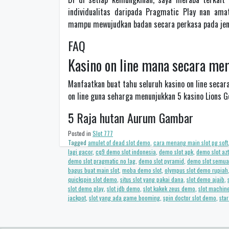
individualitas daripada Pragmatic Play nan a
mampu mewujudkan badan secara perkasa pada jeni
FAQ
Kasino on line mana secara me
Manfaatkan buat tahu seluruh kasino on line seca
on line guna seharga menunjukkan 5 kasino Lions G
5 Raja hutan Aurum Gambar
Posted in
Slot 777
Tagged
amulet of dead slot demo
,
cara menang main slot pg soft
lagi gacor
,
cq9 demo slot indonesia
,
demo slot apk
,
demo slot az
demo slot pragmatic no lag
,
demo slot pyramid
,
demo slot semua
bagus buat main slot
,
moba demo slot
,
olympus slot demo rupiah
quickspin slot demo
,
situs slot yang pakai dana
,
slot demo ajaib
,
slot demo play
,
slot jdb demo
,
slot kakek zeus demo
,
slot machin
jackpot
,
slot yang ada game booming
,
spin doctor slot demo
,
sta