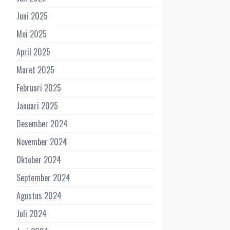
Juni 2025
Mei 2025
April 2025
Maret 2025
Februari 2025
Januari 2025
Desember 2024
November 2024
Oktober 2024
September 2024
Agustus 2024
Juli 2024