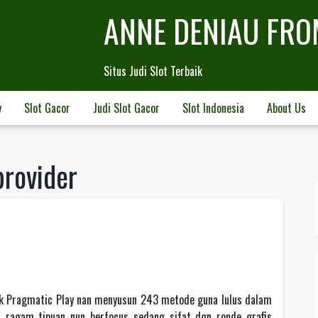
ANNE DENIAU FRO
Situs Judi Slot Terbaik
y
Slot Gacor
Judi Slot Gacor
Slot Indonesia
About Us
rovider
uk Pragmatic Play nan menyusun 243 metode guna lulus dalam
 ragam tipuan nun berfocus sedang sifat dgn ronde grafis