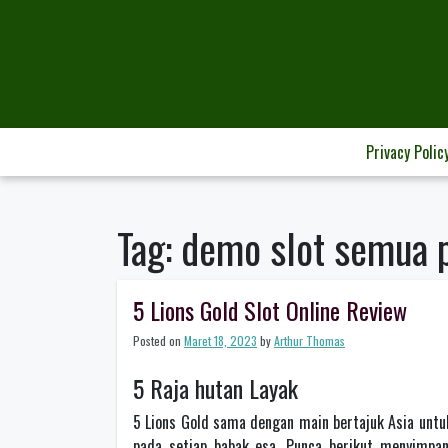
Skip
to
content
Privacy Polic
Tag:
demo slot semua p
5 Lions Gold Slot Online Review
Posted on
Maret 18, 2023
by
Arthur Thomas
5 Raja hutan Layak
5 Lions Gold sama dengan main bertajuk Asia unt
pada setiap babak esa. Punca berikut menyimpan