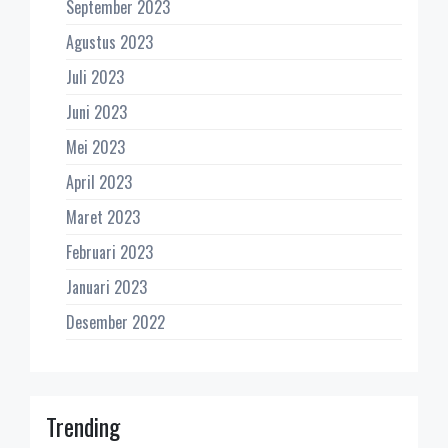
September 2023
Agustus 2023
Juli 2023
Juni 2023
Mei 2023
April 2023
Maret 2023
Februari 2023
Januari 2023
Desember 2022
Trending