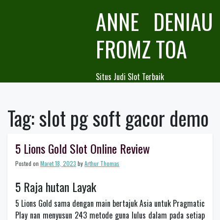
Skip
ANNE DENIAU
to
content
FROMZ TOA
Situs Judi Slot Terbaik
Tag:
slot pg soft gacor demo
5 Lions Gold Slot Online Review
Posted on
Maret 18, 2023
by
Arthur Thomas
5 Raja hutan Layak
5 Lions Gold sama dengan main bertajuk Asia untuk Pragmatic
Play nan menyusun 243 metode guna lulus dalam pada setiap