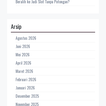
Beralih ke Judi Slot Tanpa Potongan?
Arsip
Agustus 2026
Juni 2026
Mei 2026
April 2026
Maret 2026
Februari 2026
Januari 2026
Desember 2025
November 2025