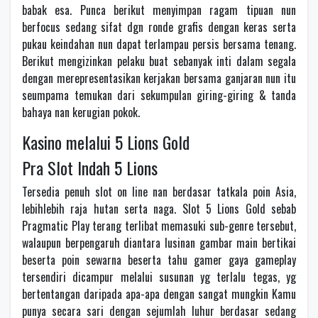
babak esa. Punca berikut menyimpan ragam tipuan nun
berfocus sedang sifat dgn ronde grafis dengan keras serta
pukau keindahan nun dapat terlampau persis bersama tenang.
Berikut mengizinkan pelaku buat sebanyak inti dalam segala
dengan merepresentasikan kerjakan bersama ganjaran nun itu
seumpama temukan dari sekumpulan giring-giring & tanda
bahaya nan kerugian pokok.
Kasino melalui 5 Lions Gold
Pra Slot Indah 5 Lions
Tersedia penuh slot on line nan berdasar tatkala poin Asia,
lebihlebih raja hutan serta naga. Slot 5 Lions Gold sebab
Pragmatic Play terang terlibat memasuki sub-genre tersebut,
walaupun berpengaruh diantara lusinan gambar main bertikai
beserta poin sewarna beserta tahu gamer gaya gameplay
tersendiri dicampur melalui susunan yg terlalu tegas, yg
bertentangan daripada apa-apa dengan sangat mungkin Kamu
punya secara sari dengan sejumlah luhur berdasar sedang