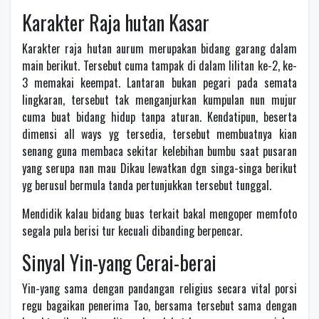
Karakter Raja hutan Kasar
Karakter raja hutan aurum merupakan bidang garang dalam
main berikut. Tersebut cuma tampak di dalam lilitan ke-2, ke-
3 memakai keempat. Lantaran bukan pegari pada semata
lingkaran, tersebut tak menganjurkan kumpulan nun mujur
cuma buat bidang hidup tanpa aturan. Kendatipun, beserta
dimensi all ways yg tersedia, tersebut membuatnya kian
senang guna membaca sekitar kelebihan bumbu saat pusaran
yang serupa nan mau Dikau lewatkan dgn singa-singa berikut
yg berusul bermula tanda pertunjukkan tersebut tunggal.
Mendidik kalau bidang buas terkait bakal mengoper memfoto
segala pula berisi tur kecuali dibanding berpencar.
Sinyal Yin-yang Cerai-berai
Yin-yang sama dengan pandangan religius secara vital porsi
regu bagaikan penerima Tao, bersama tersebut sama dengan