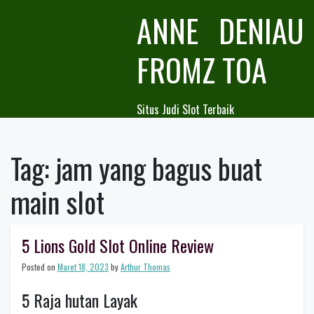
Skip
ANNE DENIAU
to
content
FROMZ TOA
Situs Judi Slot Terbaik
Tag:
jam yang bagus buat
main slot
5 Lions Gold Slot Online Review
Posted on
Maret 18, 2023
by
Arthur Thomas
5 Raja hutan Layak