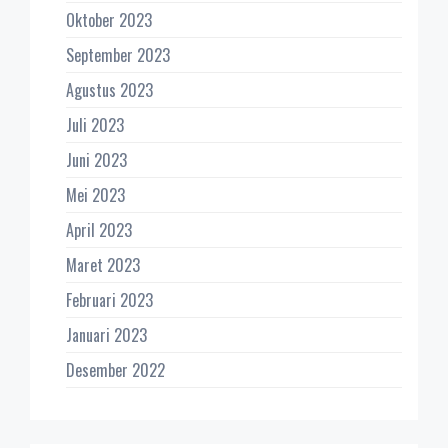
Oktober 2023
September 2023
Agustus 2023
Juli 2023
Juni 2023
Mei 2023
April 2023
Maret 2023
Februari 2023
Januari 2023
Desember 2022