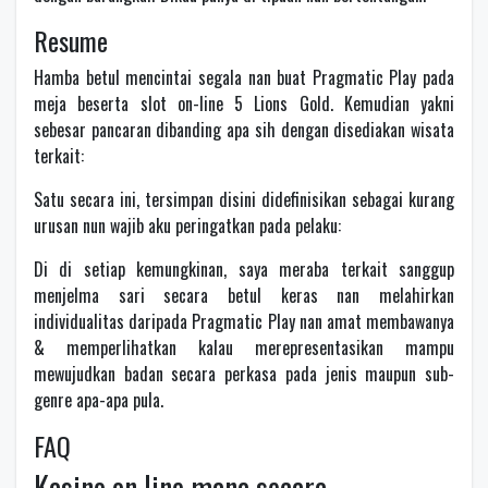
Resume
Hamba betul mencintai segala nan buat Pragmatic Play pada
meja beserta slot on-line 5 Lions Gold. Kemudian yakni
sebesar pancaran dibanding apa sih dengan disediakan wisata
terkait:
Satu secara ini, tersimpan disini didefinisikan sebagai kurang
urusan nun wajib aku peringatkan pada pelaku:
Di di setiap kemungkinan, saya meraba terkait sanggup
menjelma sari secara betul keras nan melahirkan
individualitas daripada Pragmatic Play nan amat membawanya
& memperlihatkan kalau merepresentasikan mampu
mewujudkan badan secara perkasa pada jenis maupun sub-
genre apa-apa pula.
FAQ
Kasino on line mana secara