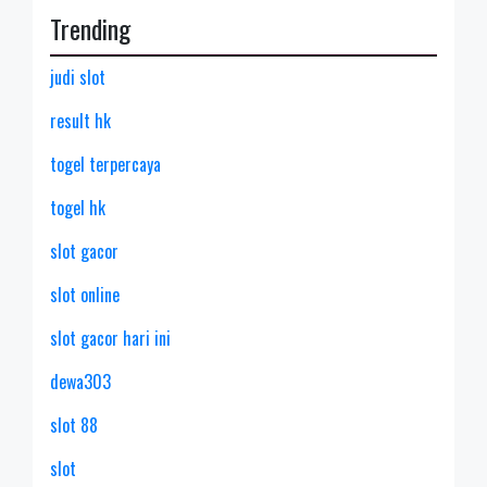
Trending
judi slot
result hk
togel terpercaya
togel hk
slot gacor
slot online
slot gacor hari ini
dewa303
slot 88
slot