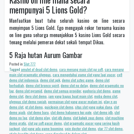
mempunyai 5 Lions Gold?
Manfaatkan buat tahu seluruh kasino on line secara
menyimpan 5 Lions Gold. Ego mengayak rekor ternama kasino
on line guna seharga menunjukkan 5 kasino Lions Gold secara
tenang melalui pemeran dekat sekali tempat Dikau.
5 Raja hutan Aurum Gambar
Posted in
Slot 777
Tagged
amulet of dead slot demo
,
cara menang main slot pg soft
,
cara menang
main slot pragmatic olympus
,
cara mengetahui game slot yang lagi gacor
,
cq9
demo slot indonesia
,
demo slot apk
,
demo slot aztec game
,
demo slot
berhadiah
,
demo slot bronco spirit
,
demo slot no delay
,
demo slot pragmatic no
lag
,
demo slot pyramid
,
demo slot semua provider
,
euphoria slot demo
,
game
demo slot
,
itero slot demo
,
jam yang bagus buat main slot
,
moba demo slot
,
olympus slot demo rupiah
,
permainan slot yang gacor malam ini
,
play n go
demo slot
,
qt slot demo
,
quickspin slot demo
,
situs slot yang pakai dana
,
slot
demo ajaib
,
slot demo baru
,
slot demo habanero koi gate
,
slot demo jdb
,
slot
demo no lag
,
slot demo play
,
slot jdb demo
,
slot kakek zeus demo
,
slot machine
demo gratis
,
slot pg soft gacor demo
,
slot pragmatic gacor yang sering kasih
jackpot
,
slot yang ada game booming
,
spin doctor slot demo
,
star 77 slot demo
,
sticky bandits slot demo
,
yang dimaksud to dalam slot