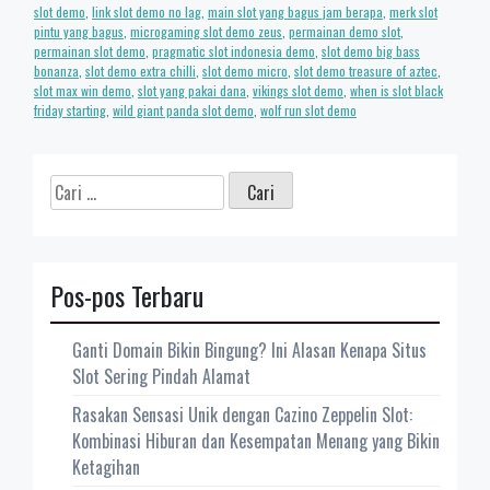
slot demo
,
link slot demo no lag
,
main slot yang bagus jam berapa
,
merk slot
pintu yang bagus
,
microgaming slot demo zeus
,
permainan demo slot
,
permainan slot demo
,
pragmatic slot indonesia demo
,
slot demo big bass
bonanza
,
slot demo extra chilli
,
slot demo micro
,
slot demo treasure of aztec
,
slot max win demo
,
slot yang pakai dana
,
vikings slot demo
,
when is slot black
friday starting
,
wild giant panda slot demo
,
wolf run slot demo
Cari
untuk:
Pos-pos Terbaru
Ganti Domain Bikin Bingung? Ini Alasan Kenapa Situs
Slot Sering Pindah Alamat
Rasakan Sensasi Unik dengan Cazino Zeppelin Slot:
Kombinasi Hiburan dan Kesempatan Menang yang Bikin
Ketagihan