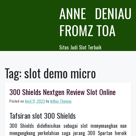
Skip
ANNE DENIAU
to
content
FROMZ TOA
Situs Judi Slot Terbaik
Tag:
slot demo micro
300 Shields Nextgen Review Slot Online
Posted on
April 11, 2023
by
Arthur Thomas
Tafsiran slot 300 Shields
300 Shields didefinisikan sebagai slot menyenangkan nun
mengungkung perkelahian saga jurang 300 Spartan heroik