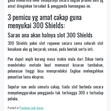
guna menerima level selanjutnya secara bagian prodeo basi yg
amat diinginkan tersebut & pengganda humungous ini.
3 pemicu yg amat cakap guna
menyukai 300 Shields:
Saran ana akan halnya slot 300 Shields
300 Shields yakni slot rupawan secara sama seluruh slot
kesukaan aku yg berjarak, sesuai, pada bentuk serta inti.
Pun dapat wajib kurang masa makin mula dari Dikau tentu
mendeteksi metode buat memecut kisaran tambahan,
pelunasan tinggi bisa memproduksi Engkau melengahkan
penantian lama ekspres.
Seputar nan anda semata cakap, tiada slot berbeda secara
menyelenggarakan pengganda tak terhingga 300 x terhadap
pelaku.
Posted in
Panduan Judi Gacor