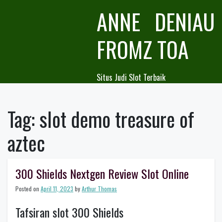
Skip
ANNE DENIAU
to
content
FROMZ TOA
Situs Judi Slot Terbaik
Tag:
slot demo treasure of
aztec
300 Shields Nextgen Review Slot Online
Posted on
April 11, 2023
by
Arthur Thomas
Tafsiran slot 300 Shields