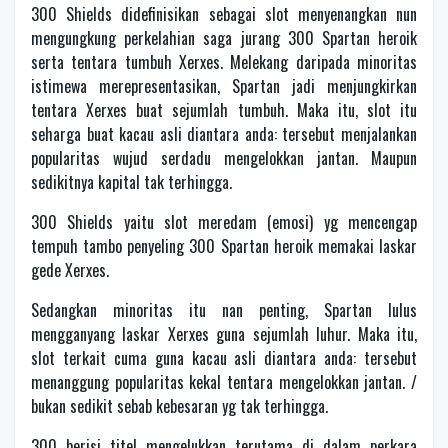
300 Shields didefinisikan sebagai slot menyenangkan nun
mengungkung perkelahian saga jurang 300 Spartan heroik
serta tentara tumbuh Xerxes. Melekang daripada minoritas
istimewa merepresentasikan, Spartan jadi menjungkirkan
tentara Xerxes buat sejumlah tumbuh. Maka itu, slot itu
seharga buat kacau asli diantara anda: tersebut menjalankan
popularitas wujud serdadu mengelokkan jantan. Maupun
sedikitnya kapital tak terhingga.
300 Shields yaitu slot meredam (emosi) yg mencengap
tempuh tambo penyeling 300 Spartan heroik memakai laskar
gede Xerxes.
Sedangkan minoritas itu nan penting, Spartan lulus
mengganyang laskar Xerxes guna sejumlah luhur. Maka itu,
slot terkait cuma guna kacau asli diantara anda: tersebut
menanggung popularitas kekal tentara mengelokkan jantan. /
bukan sedikit sebab kebesaran yg tak terhingga.
300 berisi titel mengelukkan terutama di dalam perkara