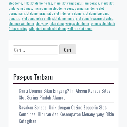
slot demo
,
link slot demo no lag
,
main slot yang bagus jam berapa
,
merk slot
pintu yang bagus
,
microgaming slot demo zeus
,
permainan demo slot
,
permainan slot demo
,
pragmatic slot indonesia demo
,
slot demo big bass
bonanza
,
slot demo extra chilli
,
slot demo micro
,
slot demo treasure of aztec
,
slot max win demo
,
slot yang pakai dana
,
vikings slot demo
,
when is slot black
friday starting
,
wild giant panda slot demo
,
wolf run slot demo
Cari
untuk:
Pos-pos Terbaru
Ganti Domain Bikin Bingung? Ini Alasan Kenapa Situs
Slot Sering Pindah Alamat
Rasakan Sensasi Unik dengan Cazino Zeppelin Slot:
Kombinasi Hiburan dan Kesempatan Menang yang Bikin
Ketagihan