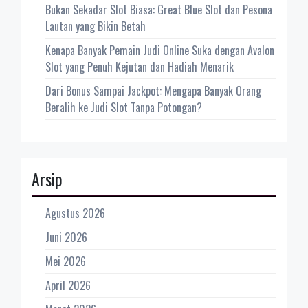
Bukan Sekadar Slot Biasa: Great Blue Slot dan Pesona
Lautan yang Bikin Betah
Kenapa Banyak Pemain Judi Online Suka dengan Avalon
Slot yang Penuh Kejutan dan Hadiah Menarik
Dari Bonus Sampai Jackpot: Mengapa Banyak Orang
Beralih ke Judi Slot Tanpa Potongan?
Arsip
Agustus 2026
Juni 2026
Mei 2026
April 2026