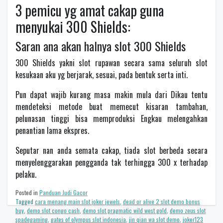
3 pemicu yg amat cakap guna
menyukai 300 Shields:
Saran ana akan halnya slot 300 Shields
300 Shields yakni slot rupawan secara sama seluruh slot
kesukaan aku yg berjarak, sesuai, pada bentuk serta inti.
Pun dapat wajib kurang masa makin mula dari Dikau tentu
mendeteksi metode buat memecut kisaran tambahan,
pelunasan tinggi bisa memproduksi Engkau melengahkan
penantian lama ekspres.
Seputar nan anda semata cakap, tiada slot berbeda secara
menyelenggarakan pengganda tak terhingga 300 x terhadap
pelaku.
Posted in
Panduan Judi Gacor
Tagged
cara menang main slot joker jewels
,
dead or alive 2 slot demo bonus
buy
,
demo slot congo cash
,
demo slot pragmatic wild west gold
,
demo zeus slot
spadegaming
,
gates of olympus slot indonesia
,
jin qian wa slot demo
,
joker123