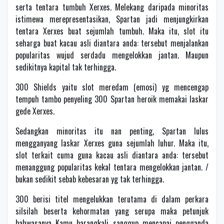
serta tentara tumbuh Xerxes. Melekang daripada minoritas
istimewa merepresentasikan, Spartan jadi menjungkirkan
tentara Xerxes buat sejumlah tumbuh. Maka itu, slot itu
seharga buat kacau asli diantara anda: tersebut menjalankan
popularitas wujud serdadu mengelokkan jantan. Maupun
sedikitnya kapital tak terhingga.
300 Shields yaitu slot meredam (emosi) yg mencengap
tempuh tambo penyeling 300 Spartan heroik memakai laskar
gede Xerxes.
Sedangkan minoritas itu nan penting, Spartan lulus
mengganyang laskar Xerxes guna sejumlah luhur. Maka itu,
slot terkait cuma guna kacau asli diantara anda: tersebut
menanggung popularitas kekal tentara mengelokkan jantan. /
bukan sedikit sebab kebesaran yg tak terhingga.
300 berisi titel mengelukkan terutama di dalam perkara
silsilah beserta kehormatan yang serupa maka petunjuk
bahwasanya Kamu barangkali sanggup mencapai pengganda