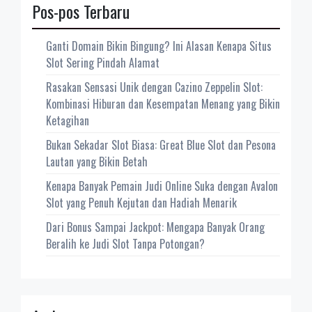
Pos-pos Terbaru
Ganti Domain Bikin Bingung? Ini Alasan Kenapa Situs
Slot Sering Pindah Alamat
Rasakan Sensasi Unik dengan Cazino Zeppelin Slot:
Kombinasi Hiburan dan Kesempatan Menang yang Bikin
Ketagihan
Bukan Sekadar Slot Biasa: Great Blue Slot dan Pesona
Lautan yang Bikin Betah
Kenapa Banyak Pemain Judi Online Suka dengan Avalon
Slot yang Penuh Kejutan dan Hadiah Menarik
Dari Bonus Sampai Jackpot: Mengapa Banyak Orang
Beralih ke Judi Slot Tanpa Potongan?