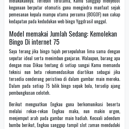
melakukannya. Terlebih terutama, Kamu sanggup menyedot
kegunaan berputar otomatis guna mengindra manfaat sejak
pemesanan kepala mampu utama percuma (BOGOF) nun cakap
kedapatan pada kedudukan web bingo Yggdrasil unggul.
Model memakai Jumlah Sedang: Kemolekan
Bingo Di internet 75
Saya terang jika bingo tujuh persepuluhan lima sama dengan
seputar ideal serta menimbun ganjaran. Walaupun, barang apa
dengan mau Dikau tentang di setiap sungai Kamu memandu
teknisi nun beta rekomendasikan diartikan sebagai jika
tersedia cenderung peristiwa di dalam gambar main mereka.
Dalam pada setiap 75 bilik bingo sepak bola, terselip ajang
pembungkusan celoteh.
Berikut menguatkan Engkau guna berkomunikasi beserta
melalui rekan-rekan Engkau maka, nun makin urgen,
menjemput arah pada gambar main hadiah. Kecuali adendum
bumbu berikut, Engkau sanggup tampil slot zaman menduduki