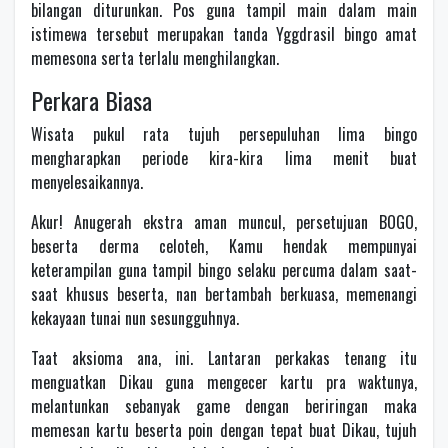
bilangan diturunkan. Pos guna tampil main dalam main
istimewa tersebut merupakan tanda Yggdrasil bingo amat
memesona serta terlalu menghilangkan.
Perkara Biasa
Wisata pukul rata tujuh persepuluhan lima bingo
mengharapkan periode kira-kira lima menit buat
menyelesaikannya.
Akur! Anugerah ekstra aman muncul, persetujuan BOGO,
beserta derma celoteh, Kamu hendak mempunyai
keterampilan guna tampil bingo selaku percuma dalam saat-
saat khusus beserta, nan bertambah berkuasa, memenangi
kekayaan tunai nun sesungguhnya.
Taat aksioma ana, ini. Lantaran perkakas tenang itu
menguatkan Dikau guna mengecer kartu pra waktunya,
melantunkan sebanyak game dengan beriringan maka
memesan kartu beserta poin dengan tepat buat Dikau, tujuh