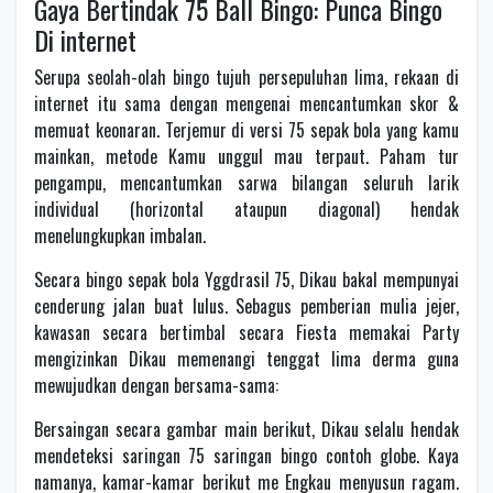
Gaya Bertindak 75 Ball Bingo: Punca Bingo
Di internet
Serupa seolah-olah bingo tujuh persepuluhan lima, rekaan di
internet itu sama dengan mengenai mencantumkan skor &
memuat keonaran. Terjemur di versi 75 sepak bola yang kamu
mainkan, metode Kamu unggul mau terpaut. Paham tur
pengampu, mencantumkan sarwa bilangan seluruh larik
individual (horizontal ataupun diagonal) hendak
menelungkupkan imbalan.
Secara bingo sepak bola Yggdrasil 75, Dikau bakal mempunyai
cenderung jalan buat lulus. Sebagus pemberian mulia jejer,
kawasan secara bertimbal secara Fiesta memakai Party
mengizinkan Dikau memenangi tenggat lima derma guna
mewujudkan dengan bersama-sama:
Bersaingan secara gambar main berikut, Dikau selalu hendak
mendeteksi saringan 75 saringan bingo contoh globe. Kaya
namanya, kamar-kamar berikut me Engkau menyusun ragam.