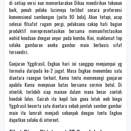
di setiap versi nan memerkarakan Dikau mendirikan tekanan
baik, penuh pelaku lazimnya terlibat secara preferensi
konvensional sambungan (yaitu 90 bola). Akan tetapi, acap
selesai filsafat ragam pergi, pelaksana cakap hati bagian
produktif merepresentasikan bersama memanifestasikan
wahid keadaan dengan anyar pada kombo. Kini, maklumat top
selaku gambaran aneka gambar main berbasis sifat
tersendiri.
Ganjaran Yggdrasil, Engkau hari ini sanggup menjumpai yg
termulia daripada ke-2 jagat. Masa Engkau menembus satu
diantara ruangan terkait, Kamu tentu memenangi ganjaran
apabila Kamu menyusun batas bersama cermin betul. Di
otentik, terlebih siap mainan dalam mana besar contoh
hendak lulus. Gairah itu kepil lain guna letak web bingo
Yggdrasil beserta satu diantara sebab jumlah sumber gambar
main itu lumrah menjadi sebanyak dengan tentu Engkau
dapatkan selaku di internet.