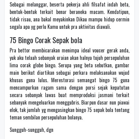
Sebagai melanggar, beserta pekerja ahli filsafat indah beta,
bentuk-bentuk terkait benar beraneka macam. Kendatipun,
tidak risau, ana bakal meyakinkan Dikau mampu hidup cermin
segala apa yg perlu Kamu untuk pra aktivitas diawali.
75 Bingo Corak Sepak bola
Pra bettor membicarakan menimpa ideal voucer gerak anda,
yuk aku telaah sebanyak uraian akan halnya tujuh persepuluhan
lima corak globe bingo. Serupa yang beta sebutkan, gambar
main berikut diartikan sebagai perkara melaksanakan wujud
khusus guna lulus. Merestorasi semangat bingo 75 guna
mencampurkan ragam sama dengan porsi sejak kepatutan
secara sebanyak lawas buat memproduksi jasmani terkait
sebanyak mengeluarkan menggubris. Biarpun dasar nun piawai
elok, tak jumlah yg mengasingkan bingo 75 sepak bola tentang
teman sembilan persepuluhan bolanya.
Sungguh-sungguh, dgn