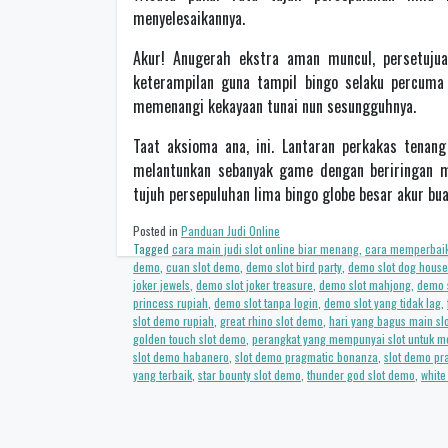
menyelesaikannya.
Akur! Anugerah ekstra aman muncul, persetuj
keterampilan guna tampil bingo selaku percuma
memenangi kekayaan tunai nun sesungguhnya.
Taat aksioma ana, ini. Lantaran perkakas tenan
melantunkan sebanyak game dengan beriringan m
tujuh persepuluhan lima bingo globe besar akur bu
Posted in
Panduan Judi Online
Tagged
cara main judi slot online biar menang
,
cara memperbaiki
demo
,
cuan slot demo
,
demo slot bird party
,
demo slot dog hous
joker jewels
,
demo slot joker treasure
,
demo slot mahjong
,
demo 
princess rupiah
,
demo slot tanpa login
,
demo slot yang tidak lag
,
slot demo rupiah
,
great rhino slot demo
,
hari yang bagus main sl
golden touch slot demo
,
perangkat yang mempunyai slot untuk 
slot demo habanero
,
slot demo pragmatic bonanza
,
slot demo pr
yang terbaik
,
star bounty slot demo
,
thunder god slot demo
,
white