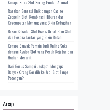
Kenapa Situs Slot Sering Pindah Alamat
Rasakan Sensasi Unik dengan Cazino
Zeppelin Slot: Kombinasi Hiburan dan
Kesempatan Menang yang Bikin Ketagihan
Bukan Sekadar Slot Biasa: Great Blue Slot
dan Pesona Lautan yang Bikin Betah
Kenapa Banyak Pemain Judi Online Suka
dengan Avalon Slot yang Penuh Kejutan dan
Hadiah Menarik
Dari Bonus Sampai Jackpot: Mengapa
Banyak Orang Beralih ke Judi Slot Tanpa
Potongan?
Arsip