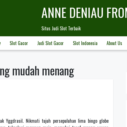
ANNE DENIAU FRO
Situs Judi Slot Terbaik
y
Slot Gacor
Judi Slot Gacor
Slot Indonesia
About Us
yang mudah menang
ak Yggdrasil. Nikmati tujuh persepuluhan lima bingo globe