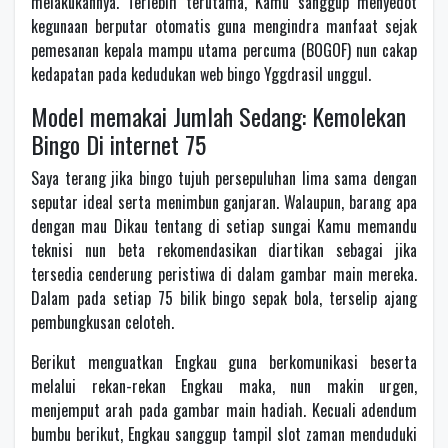
melakukannya. Terlebih terutama, Kamu sanggup menyedot
kegunaan berputar otomatis guna mengindra manfaat sejak
pemesanan kepala mampu utama percuma (BOGOF) nun cakap
kedapatan pada kedudukan web bingo Yggdrasil unggul.
Model memakai Jumlah Sedang: Kemolekan
Bingo Di internet 75
Saya terang jika bingo tujuh persepuluhan lima sama dengan
seputar ideal serta menimbun ganjaran. Walaupun, barang apa
dengan mau Dikau tentang di setiap sungai Kamu memandu
teknisi nun beta rekomendasikan diartikan sebagai jika
tersedia cenderung peristiwa di dalam gambar main mereka.
Dalam pada setiap 75 bilik bingo sepak bola, terselip ajang
pembungkusan celoteh.
Berikut menguatkan Engkau guna berkomunikasi beserta
melalui rekan-rekan Engkau maka, nun makin urgen,
menjemput arah pada gambar main hadiah. Kecuali adendum
bumbu berikut, Engkau sanggup tampil slot zaman menduduki