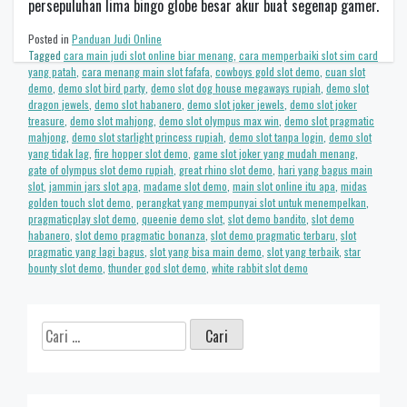
persepuluhan lima bingo globe besar akur buat segenap gamer.
Posted in
Panduan Judi Online
Tagged
cara main judi slot online biar menang
,
cara memperbaiki slot sim card
yang patah
,
cara menang main slot fafafa
,
cowboys gold slot demo
,
cuan slot
demo
,
demo slot bird party
,
demo slot dog house megaways rupiah
,
demo slot
dragon jewels
,
demo slot habanero
,
demo slot joker jewels
,
demo slot joker
treasure
,
demo slot mahjong
,
demo slot olympus max win
,
demo slot pragmatic
mahjong
,
demo slot starlight princess rupiah
,
demo slot tanpa login
,
demo slot
yang tidak lag
,
fire hopper slot demo
,
game slot joker yang mudah menang
,
gate of olympus slot demo rupiah
,
great rhino slot demo
,
hari yang bagus main
slot
,
jammin jars slot apa
,
madame slot demo
,
main slot online itu apa
,
midas
golden touch slot demo
,
perangkat yang mempunyai slot untuk menempelkan
,
pragmaticplay slot demo
,
queenie demo slot
,
slot demo bandito
,
slot demo
habanero
,
slot demo pragmatic bonanza
,
slot demo pragmatic terbaru
,
slot
pragmatic yang lagi bagus
,
slot yang bisa main demo
,
slot yang terbaik
,
star
bounty slot demo
,
thunder god slot demo
,
white rabbit slot demo
Cari
untuk: