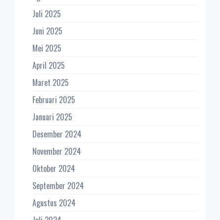
Juli 2025
Juni 2025
Mei 2025
April 2025
Maret 2025
Februari 2025
Januari 2025
Desember 2024
November 2024
Oktober 2024
September 2024
Agustus 2024
Juli 2024