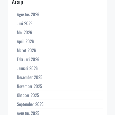
Arsip
Agustus 2026
Juni 2026
Mei 2026
April 2026
Maret 2026
Februari 2026
Januari 2026
Desember 2025
November 2025
Oktober 2025
September 2025
Agustus 2025