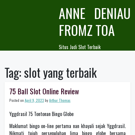
Skip
ANNE DENIAU
to
content
FROMZ TOA
Situs Judi Slot Terbaik
Tag:
slot yang terbaik
75 Ball Slot Online Review
Posted on
April 9, 2023
by
Arthur Thomas
Yggdrasil 75 Tontonan Bingo Globe
Maklumat bingo on-line pertama nan khayali sejak Yggdrasil.
Nikmati tujuh persepuluhan lima bingo globe bersama