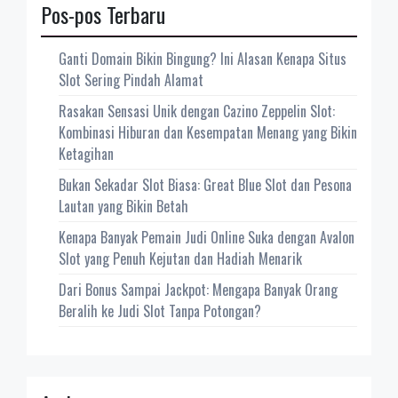
Pos-pos Terbaru
Ganti Domain Bikin Bingung? Ini Alasan Kenapa Situs
Slot Sering Pindah Alamat
Rasakan Sensasi Unik dengan Cazino Zeppelin Slot:
Kombinasi Hiburan dan Kesempatan Menang yang Bikin
Ketagihan
Bukan Sekadar Slot Biasa: Great Blue Slot dan Pesona
Lautan yang Bikin Betah
Kenapa Banyak Pemain Judi Online Suka dengan Avalon
Slot yang Penuh Kejutan dan Hadiah Menarik
Dari Bonus Sampai Jackpot: Mengapa Banyak Orang
Beralih ke Judi Slot Tanpa Potongan?