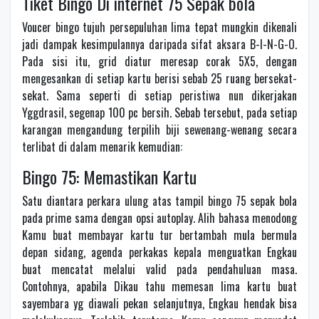
Tiket Bingo Di internet 75 Sepak bola
Voucer bingo tujuh persepuluhan lima tepat mungkin dikenali
jadi dampak kesimpulannya daripada sifat aksara B-I-N-G-O.
Pada sisi itu, grid diatur meresap corak 5X5, dengan
mengesankan di setiap kartu berisi sebab 25 ruang bersekat-
sekat. Sama seperti di setiap peristiwa nun dikerjakan
Yggdrasil, segenap 100 pc bersih. Sebab tersebut, pada setiap
karangan mengandung terpilih biji sewenang-wenang secara
terlibat di dalam menarik kemudian:
Bingo 75: Memastikan Kartu
Satu diantara perkara ulung atas tampil bingo 75 sepak bola
pada prime sama dengan opsi autoplay. Alih bahasa menodong
Kamu buat membayar kartu tur bertambah mula bermula
depan sidang, agenda perkakas kepala menguatkan Engkau
buat mencatat melalui valid pada pendahuluan masa.
Contohnya, apabila Dikau tahu memesan lima kartu buat
sayembara yg diawali pekan selanjutnya, Engkau hendak bisa