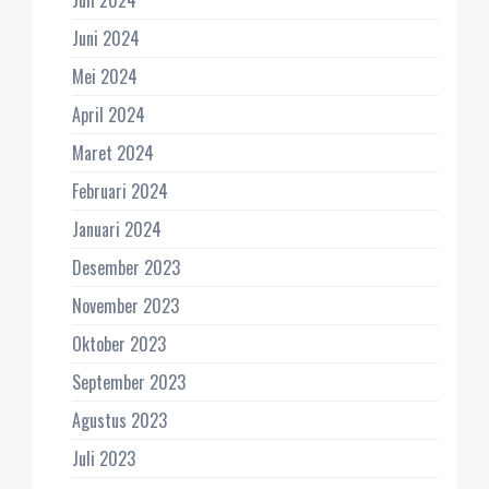
Juni 2024
Mei 2024
April 2024
Maret 2024
Februari 2024
Januari 2024
Desember 2023
November 2023
Oktober 2023
September 2023
Agustus 2023
Juli 2023