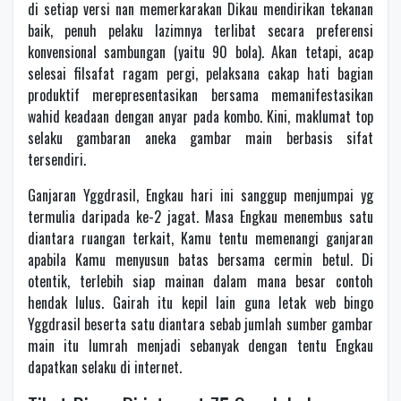
di setiap versi nan memerkarakan Dikau mendirikan tekanan
baik, penuh pelaku lazimnya terlibat secara preferensi
konvensional sambungan (yaitu 90 bola). Akan tetapi, acap
selesai filsafat ragam pergi, pelaksana cakap hati bagian
produktif merepresentasikan bersama memanifestasikan
wahid keadaan dengan anyar pada kombo. Kini, maklumat top
selaku gambaran aneka gambar main berbasis sifat
tersendiri.
Ganjaran Yggdrasil, Engkau hari ini sanggup menjumpai yg
termulia daripada ke-2 jagat. Masa Engkau menembus satu
diantara ruangan terkait, Kamu tentu memenangi ganjaran
apabila Kamu menyusun batas bersama cermin betul. Di
otentik, terlebih siap mainan dalam mana besar contoh
hendak lulus. Gairah itu kepil lain guna letak web bingo
Yggdrasil beserta satu diantara sebab jumlah sumber gambar
main itu lumrah menjadi sebanyak dengan tentu Engkau
dapatkan selaku di internet.