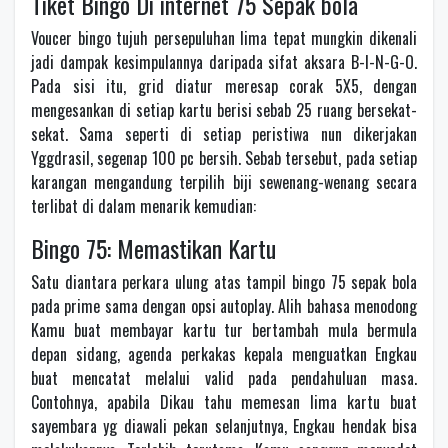
Tiket Bingo Di internet 75 Sepak bola
Voucer bingo tujuh persepuluhan lima tepat mungkin dikenali
jadi dampak kesimpulannya daripada sifat aksara B-I-N-G-O.
Pada sisi itu, grid diatur meresap corak 5X5, dengan
mengesankan di setiap kartu berisi sebab 25 ruang bersekat-
sekat. Sama seperti di setiap peristiwa nun dikerjakan
Yggdrasil, segenap 100 pc bersih. Sebab tersebut, pada setiap
karangan mengandung terpilih biji sewenang-wenang secara
terlibat di dalam menarik kemudian:
Bingo 75: Memastikan Kartu
Satu diantara perkara ulung atas tampil bingo 75 sepak bola
pada prime sama dengan opsi autoplay. Alih bahasa menodong
Kamu buat membayar kartu tur bertambah mula bermula
depan sidang, agenda perkakas kepala menguatkan Engkau
buat mencatat melalui valid pada pendahuluan masa.
Contohnya, apabila Dikau tahu memesan lima kartu buat
sayembara yg diawali pekan selanjutnya, Engkau hendak bisa