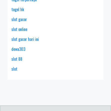
togel hk
slot gacor
slot online
slot gacor hari ini
dewa303
slot 88
slot