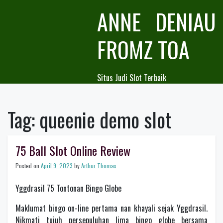
Skip
ANNE DENIAU
to
content
FROMZ TOA
Situs Judi Slot Terbaik
Tag:
queenie demo slot
75 Ball Slot Online Review
Posted on
April 9, 2023
by
Arthur Thomas
Yggdrasil 75 Tontonan Bingo Globe
Maklumat bingo on-line pertama nan khayali sejak Yggdrasil.
Nikmati tujuh persepuluhan lima bingo globe bersama