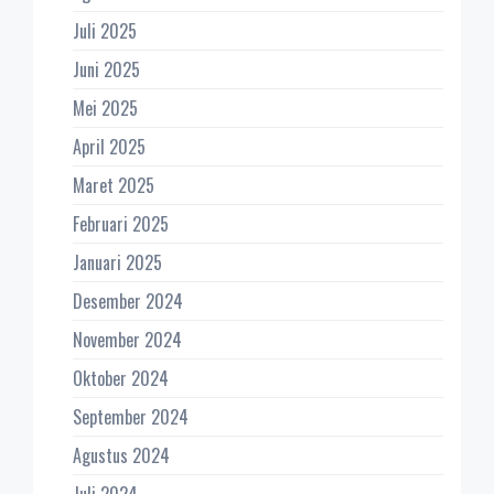
Juli 2025
Juni 2025
Mei 2025
April 2025
Maret 2025
Februari 2025
Januari 2025
Desember 2024
November 2024
Oktober 2024
September 2024
Agustus 2024
Juli 2024