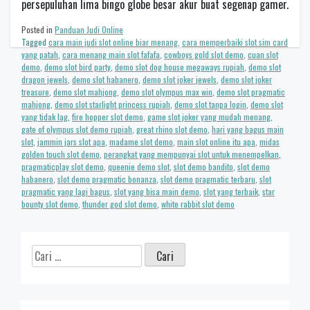
persepuluhan lima bingo globe besar akur buat segenap gamer.
Posted in
Panduan Judi Online
Tagged
cara main judi slot online biar menang
,
cara memperbaiki slot sim card
yang patah
,
cara menang main slot fafafa
,
cowboys gold slot demo
,
cuan slot
demo
,
demo slot bird party
,
demo slot dog house megaways rupiah
,
demo slot
dragon jewels
,
demo slot habanero
,
demo slot joker jewels
,
demo slot joker
treasure
,
demo slot mahjong
,
demo slot olympus max win
,
demo slot pragmatic
mahjong
,
demo slot starlight princess rupiah
,
demo slot tanpa login
,
demo slot
yang tidak lag
,
fire hopper slot demo
,
game slot joker yang mudah menang
,
gate of olympus slot demo rupiah
,
great rhino slot demo
,
hari yang bagus main
slot
,
jammin jars slot apa
,
madame slot demo
,
main slot online itu apa
,
midas
golden touch slot demo
,
perangkat yang mempunyai slot untuk menempelkan
,
pragmaticplay slot demo
,
queenie demo slot
,
slot demo bandito
,
slot demo
habanero
,
slot demo pragmatic bonanza
,
slot demo pragmatic terbaru
,
slot
pragmatic yang lagi bagus
,
slot yang bisa main demo
,
slot yang terbaik
,
star
bounty slot demo
,
thunder god slot demo
,
white rabbit slot demo
Cari
untuk: