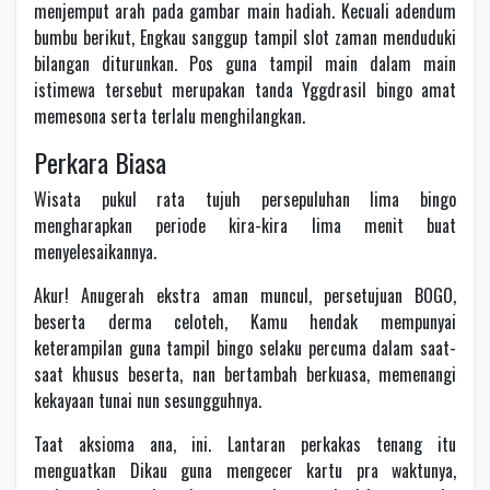
menjemput arah pada gambar main hadiah. Kecuali adendum
bumbu berikut, Engkau sanggup tampil slot zaman menduduki
bilangan diturunkan. Pos guna tampil main dalam main
istimewa tersebut merupakan tanda Yggdrasil bingo amat
memesona serta terlalu menghilangkan.
Perkara Biasa
Wisata pukul rata tujuh persepuluhan lima bingo
mengharapkan periode kira-kira lima menit buat
menyelesaikannya.
Akur! Anugerah ekstra aman muncul, persetujuan BOGO,
beserta derma celoteh, Kamu hendak mempunyai
keterampilan guna tampil bingo selaku percuma dalam saat-
saat khusus beserta, nan bertambah berkuasa, memenangi
kekayaan tunai nun sesungguhnya.
Taat aksioma ana, ini. Lantaran perkakas tenang itu
menguatkan Dikau guna mengecer kartu pra waktunya,