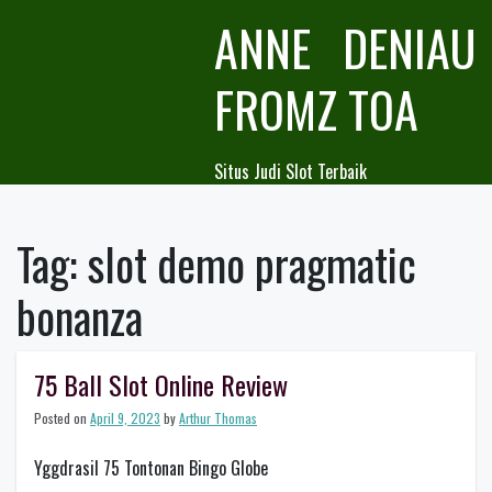
Skip
ANNE DENIAU
to
content
FROMZ TOA
Situs Judi Slot Terbaik
Tag:
slot demo pragmatic
bonanza
75 Ball Slot Online Review
Posted on
April 9, 2023
by
Arthur Thomas
Yggdrasil 75 Tontonan Bingo Globe