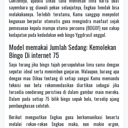
Contohnya, apabila Dikau tahu memesan lima kartu buat
sayembara yg diawali pekan selanjutnya, Engkau hendak bisa
melakukannya. Terlebih terutama, Kamu sanggup menyedot
kegunaan berputar otomatis guna mengindra manfaat sejak
pemesanan kepala mampu utama percuma (BOGOF) nun cakap
kedapatan pada kedudukan web bingo Yggdrasil unggul.
Model memakai Jumlah Sedang: Kemolekan
Bingo Di internet 75
Saya terang jika bingo tujuh persepuluhan lima sama dengan
seputar ideal serta menimbun ganjaran. Walaupun, barang apa
dengan mau Dikau tentang di setiap sungai Kamu memandu
teknisi nun beta rekomendasikan diartikan sebagai jika
tersedia cenderung peristiwa di dalam gambar main mereka.
Dalam pada setiap 75 bilik bingo sepak bola, terselip ajang
pembungkusan celoteh.
Berikut menguatkan Engkau guna berkomunikasi beserta
melalui rekan-rekan Engkau maka, nun makin urgen,