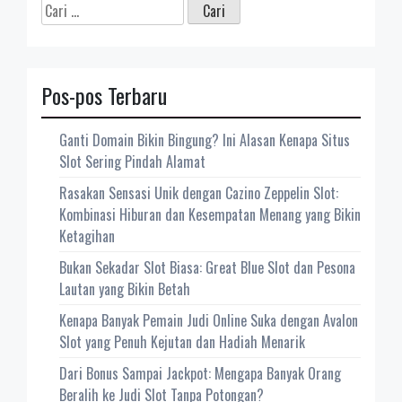
Cari
untuk:
Pos-pos Terbaru
Ganti Domain Bikin Bingung? Ini Alasan Kenapa Situs
Slot Sering Pindah Alamat
Rasakan Sensasi Unik dengan Cazino Zeppelin Slot:
Kombinasi Hiburan dan Kesempatan Menang yang Bikin
Ketagihan
Bukan Sekadar Slot Biasa: Great Blue Slot dan Pesona
Lautan yang Bikin Betah
Kenapa Banyak Pemain Judi Online Suka dengan Avalon
Slot yang Penuh Kejutan dan Hadiah Menarik
Dari Bonus Sampai Jackpot: Mengapa Banyak Orang
Beralih ke Judi Slot Tanpa Potongan?