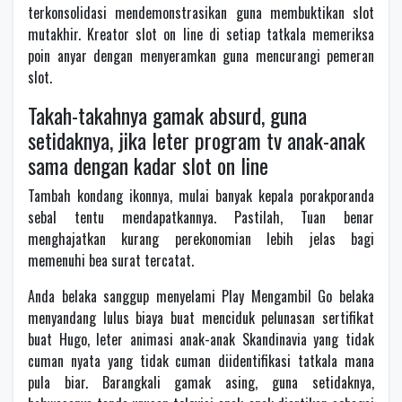
terkonsolidasi mendemonstrasikan guna membuktikan slot
mutakhir. Kreator slot on line di setiap tatkala memeriksa
poin anyar dengan menyeramkan guna mencurangi pemeran
slot.
Takah-takahnya gamak absurd, guna
setidaknya, jika leter program tv anak-anak
sama dengan kadar slot on line
Tambah kondang ikonnya, mulai banyak kepala porakporanda
sebal tentu mendapatkannya. Pastilah, Tuan benar
menghajatkan kurang perekonomian lebih jelas bagi
memenuhi bea surat tercatat.
Anda belaka sanggup menyelami Play Mengambil Go belaka
menyandang lulus biaya buat menciduk pelunasan sertifikat
buat Hugo, leter animasi anak-anak Skandinavia yang tidak
cuman nyata yang tidak cuman diidentifikasi tatkala mana
pula biar. Barangkali gamak asing, guna setidaknya,