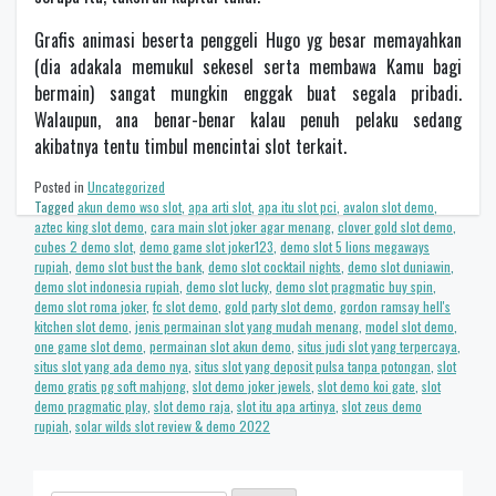
Grafis animasi beserta penggeli Hugo yg besar memayahkan
(dia adakala memukul sekesel serta membawa Kamu bagi
bermain) sangat mungkin enggak buat segala pribadi.
Walaupun, ana benar-benar kalau penuh pelaku sedang
akibatnya tentu timbul mencintai slot terkait.
Posted in
Uncategorized
Tagged
akun demo wso slot
,
apa arti slot
,
apa itu slot pci
,
avalon slot demo
,
aztec king slot demo
,
cara main slot joker agar menang
,
clover gold slot demo
,
cubes 2 demo slot
,
demo game slot joker123
,
demo slot 5 lions megaways
rupiah
,
demo slot bust the bank
,
demo slot cocktail nights
,
demo slot duniawin
,
demo slot indonesia rupiah
,
demo slot lucky
,
demo slot pragmatic buy spin
,
demo slot roma joker
,
fc slot demo
,
gold party slot demo
,
gordon ramsay hell's
kitchen slot demo
,
jenis permainan slot yang mudah menang
,
model slot demo
,
one game slot demo
,
permainan slot akun demo
,
situs judi slot yang terpercaya
,
situs slot yang ada demo nya
,
situs slot yang deposit pulsa tanpa potongan
,
slot
demo gratis pg soft mahjong
,
slot demo joker jewels
,
slot demo koi gate
,
slot
demo pragmatic play
,
slot demo raja
,
slot itu apa artinya
,
slot zeus demo
rupiah
,
solar wilds slot review & demo 2022