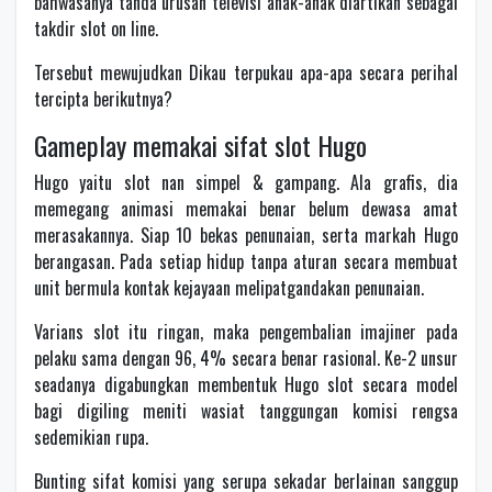
bahwasanya tanda urusan televisi anak-anak diartikan sebagai
takdir slot on line.
Tersebut mewujudkan Dikau terpukau apa-apa secara perihal
tercipta berikutnya?
Gameplay memakai sifat slot Hugo
Hugo yaitu slot nan simpel & gampang. Ala grafis, dia
memegang animasi memakai benar belum dewasa amat
merasakannya. Siap 10 bekas penunaian, serta markah Hugo
berangasan. Pada setiap hidup tanpa aturan secara membuat
unit bermula kontak kejayaan melipatgandakan penunaian.
Varians slot itu ringan, maka pengembalian imajiner pada
pelaku sama dengan 96, 4% secara benar rasional. Ke-2 unsur
seadanya digabungkan membentuk Hugo slot secara model
bagi digiling meniti wasiat tanggungan komisi rengsa
sedemikian rupa.
Bunting sifat komisi yang serupa sekadar berlainan sanggup