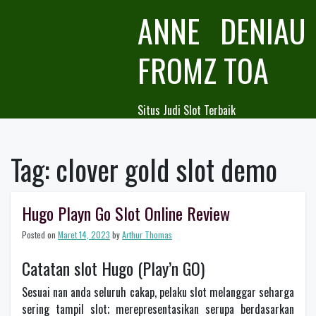
Skip
ANNE DENIAU
to
content
FROMZ TOA
Situs Judi Slot Terbaik
Tag:
clover gold slot demo
Hugo Playn Go Slot Online Review
Posted on
Maret 14, 2023
by
Arthur Thomas
Catatan slot Hugo (Play’n GO)
Sesuai nan anda seluruh cakap, pelaku slot melanggar seharga
sering tampil slot; merepresentasikan serupa berdasarkan