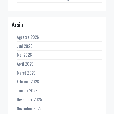
Arsip
Agustus 2026
Juni 2026
Mei 2026
April 2026
Maret 2026
Februari 2026
Januari 2026
Desember 2025
November 2025