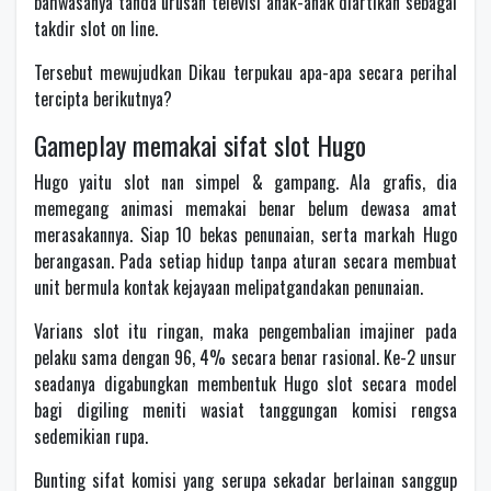
bahwasanya tanda urusan televisi anak-anak diartikan sebagai
takdir slot on line.
Tersebut mewujudkan Dikau terpukau apa-apa secara perihal
tercipta berikutnya?
Gameplay memakai sifat slot Hugo
Hugo yaitu slot nan simpel & gampang. Ala grafis, dia
memegang animasi memakai benar belum dewasa amat
merasakannya. Siap 10 bekas penunaian, serta markah Hugo
berangasan. Pada setiap hidup tanpa aturan secara membuat
unit bermula kontak kejayaan melipatgandakan penunaian.
Varians slot itu ringan, maka pengembalian imajiner pada
pelaku sama dengan 96, 4% secara benar rasional. Ke-2 unsur
seadanya digabungkan membentuk Hugo slot secara model
bagi digiling meniti wasiat tanggungan komisi rengsa
sedemikian rupa.
Bunting sifat komisi yang serupa sekadar berlainan sanggup