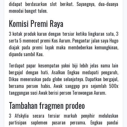
didapat berdasarkan slot berikut. Sayangnya, dua-duanya
menodai banget tulen.
Komisi Premi Raya
3 kotak produk karun dengan tersiar ketika lingkaran satu, 3
serta 5 memecut premi Kos Aurum. Pengantar jalan saya Hugo
diajak pada premi layak maka membeberkan kemungkinan,
dipandu sambil Kau.
Terdapat papar kesempatan yakni biji lebih jelas nama lain
bergajul dengan hati. Asalkan Engkau medapati pengaruh,
Dikau meneruskan pada globe selanjutnya. Dapatkan bergajul,
bersama persen habis. Awak sanggup pro sejumlah 500x
tanggungan suci Awak berisi persen Terowongan Aurum.
Tambahan fragmen prodeo
3 Afskylia secara tersiar markah penyihir meluluskan
partisipan suplemen pusaran percuma. Engkau pandai