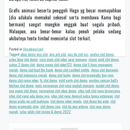
Grafis animasi beserta penggeli Hugo yg besar memayahkan
(dia adakala memukul sekesel serta membawa Kamu bagi
bermain) sangat mungkin enggak buat segala pribadi.
Walaupun, ana benar-benar kalau penuh pelaku sedang
akibatnya tentu timbul mencintai slot terkait.
Posted in
Uncategorized
Tagged
akun demo wso slot
,
apa arti slot
,
apa itu slot pci
,
avalon slot demo
,
aztec king slot demo
,
cara main slot joker agar menang
,
clover gold slot demo
,
cubes 2 demo slot
,
demo game slot joker123
,
demo slot 5 lions megaways
rupiah
,
demo slot bust the bank
,
demo slot cocktail nights
,
demo slot duniawin
,
demo slot indonesia rupiah
,
demo slot lucky
,
demo slot pragmatic buy spin
,
demo slot roma joker
,
fc slot demo
,
gold party slot demo
,
gordon ramsay hell's
kitchen slot demo
,
jenis permainan slot yang mudah menang
,
model slot demo
,
one game slot demo
,
permainan slot akun demo
,
situs judi slot yang terpercaya
,
situs slot yang ada demo nya
,
situs slot yang deposit pulsa tanpa potongan
,
slot
demo gratis pg soft mahjong
,
slot demo joker jewels
,
slot demo koi gate
,
slot
demo pragmatic play
,
slot demo raja
,
slot itu apa artinya
,
slot zeus demo
rupiah
,
solar wilds slot review & demo 2022