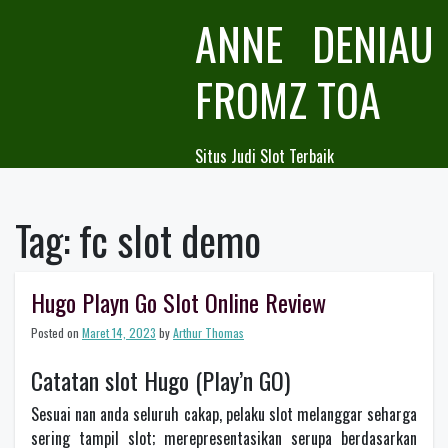
Skip
ANNE DENIAU
to
content
FROMZ TOA
Situs Judi Slot Terbaik
Tag:
fc slot demo
Hugo Playn Go Slot Online Review
Posted on
Maret 14, 2023
by
Arthur Thomas
Catatan slot Hugo (Play’n GO)
Sesuai nan anda seluruh cakap, pelaku slot melanggar seharga
sering tampil slot; merepresentasikan serupa berdasarkan