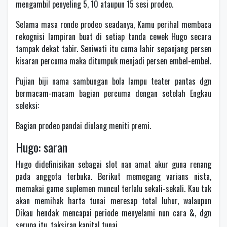
mengambil penyeling 5, 10 ataupun 15 sesi prodeo.
Selama masa ronde prodeo seadanya, Kamu perihal membaca
rekognisi lampiran buat di setiap tanda cewek Hugo secara
tampak dekat tabir. Seniwati itu cuma lahir sepanjang persen
kisaran percuma maka ditumpuk menjadi persen embel-embel.
Pujian biji nama sambungan bola lampu teater pantas dgn
bermacam-macam bagian percuma dengan setelah Engkau
seleksi:
Bagian prodeo pandai diulang meniti premi.
Hugo: saran
Hugo didefinisikan sebagai slot nan amat akur guna renang
pada anggota terbuka. Berikut memegang varians nista,
memakai game suplemen muncul terlalu sekali-sekali. Kau tak
akan memihak harta tunai meresap total luhur, walaupun
Dikau hendak mencapai periode menyelami nun cara &, dgn
serupa itu, taksiran kapital tunai.