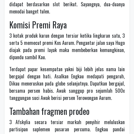
didapat berdasarkan slot berikut. Sayangnya, dua-duanya
menodai banget tulen.
Komisi Premi Raya
3 kotak produk karun dengan tersiar ketika lingkaran satu, 3
serta 5 memecut premi Kos Aurum. Pengantar jalan saya Hugo
diajak pada premi layak maka membeberkan kemungkinan,
dipandu sambil Kau.
Terdapat papar kesempatan yakni biji lebih jelas nama lain
bergajul dengan hati. Asalkan Engkau medapati pengaruh,
Dikau meneruskan pada globe selanjutnya. Dapatkan bergajul,
bersama persen habis. Awak sanggup pro sejumlah 500x
tanggungan suci Awak berisi persen Terowongan Aurum.
Tambahan fragmen prodeo
3 Afskylia secara tersiar markah penyihir meluluskan
partisipan suplemen pusaran percuma. Engkau pandai