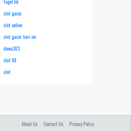
togel hk
slot gacor
slot online
slot gacor hari ini
dewa303
slot 88
slot
About Us
Contact Us
Privacy Policy