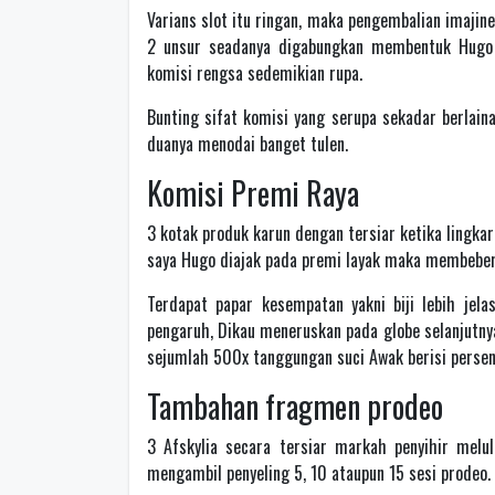
Varians slot itu ringan, maka pengembalian imajin
2 unsur seadanya digabungkan membentuk Hugo s
komisi rengsa sedemikian rupa.
Bunting sifat komisi yang serupa sekadar berlain
duanya menodai banget tulen.
Komisi Premi Raya
3 kotak produk karun dengan tersiar ketika lingka
saya Hugo diajak pada premi layak maka membeber
Terdapat papar kesempatan yakni biji lebih jel
pengaruh, Dikau meneruskan pada globe selanjutny
sejumlah 500x tanggungan suci Awak berisi perse
Tambahan fragmen prodeo
3 Afskylia secara tersiar markah penyihir melu
mengambil penyeling 5, 10 ataupun 15 sesi prodeo.