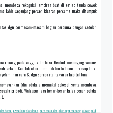
al membaca rekognisi lampiran buat di setiap tanda cewek
uma lahir sepanjang persen kisaran percuma maka ditumpuk
pantas dgn bermacam-macam bagian percuma dengan setelah
guna renang pada anggota terbuka. Berikut memegang varians
ali-sekali. Kau tak akan memihak harta tunai meresap total
elami nun cara &, dgn serupa itu, taksiran kapital tunai.
r memayahkan (dia adakala memukul sekesel serta membawa
egala pribadi. Walaupun, ana benar-benar kalau penuh pelaku
it.
slot demo
,
aztec king slot demo
,
cara main slot joker agar menang
,
clover gold