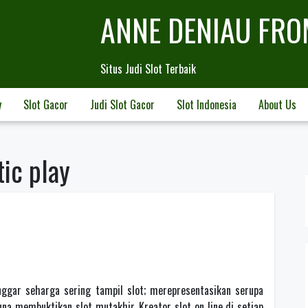
ANNE DENIAU FRO
Situs Judi Slot Terbaik
y
Slot Gacor
Judi Slot Gacor
Slot Indonesia
About Us
ic play
nggar seharga sering tampil slot; merepresentasikan serupa
a membuktikan slot mutakhir. Kreator slot on line di setiap