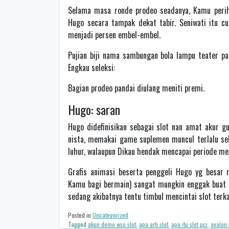
Selama masa ronde prodeo seadanya, Kamu perih
Hugo secara tampak dekat tabir. Seniwati itu c
menjadi persen embel-embel.
Pujian biji nama sambungan bola lampu teater 
Engkau seleksi:
Bagian prodeo pandai diulang meniti premi.
Hugo: saran
Hugo didefinisikan sebagai slot nan amat akur 
nista, memakai game suplemen muncul terlalu sek
luhur, walaupun Dikau hendak mencapai periode meny
Grafis animasi beserta penggeli Hugo yg besa
Kamu bagi bermain) sangat mungkin enggak buat s
sedang akibatnya tentu timbul mencintai slot terka
Posted in
Uncategorized
Tagged
akun demo wso slot
,
apa arti slot
,
apa itu slot pci
,
avalon 