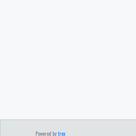
Powered by
trex