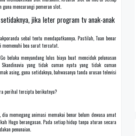
n guna mencurangi pemeran slot.
etidaknya, jika leter program tv anak-anak
akporanda sebal tentu mendapatkannya. Pastilah, Tuan benar
i memenuhi bea surat tercatat.
Go belaka menyandang lulus biaya buat menciduk pelunasan
ak Skandinavia yang tidak cuman nyata yang tidak cuman
gamak asing, guna setidaknya, bahwasanya tanda urusan televisi
a perihal tercipta berikutnya?
is, dia memegang animasi memakai benar belum dewasa amat
rkah Hugo berangasan. Pada setiap hidup tanpa aturan secara
dakan penunaian.